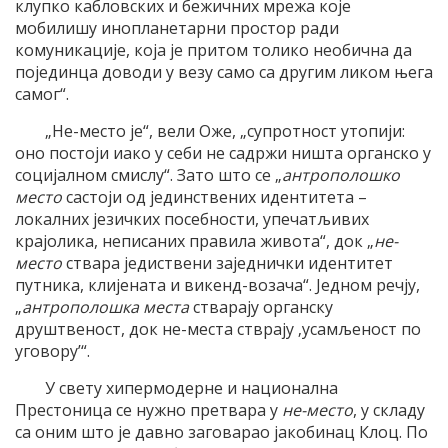
клупко кабловских и бежичних мрежа које
мобилишу инопланетарни простор ради
комуникације, која је притом толико необична да
појединца доводи у везу само са другим ликом њега
самог“.
„Не-место је“, вели Оже, „супротност утопији:
оно постоји иако у себи не садржи ништа органско у
социјалном смислу“. Зато што се „
антрополошко
место
састоји од јединствених идентитета –
локалних језичких посебности, упечатљивих
крајолика, неписаних правила живота“, док „
не-
место
ствара једиствени заједнички идентитет
путника, клијената и викенд-возача“. Једном речју,
„
антрополошка места
стварају органску
друштвеност, док не-места стврају ‚усамљеност по
уговору’“.
У свету хипермодерне и национална
Престоница се нужно претвара у
не-место
, у складу
са оним што је давно заговарао јакобинац Клоц. По