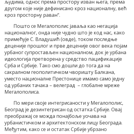
људима, однос према простору изван њега, према
другом које није дефинисано кроз националну, већ
кроз просторну раван“.
Пошто се Мегалополис јаваља као негација
националног, онда није чудно што је код нас, како
примећује С. Владушић (овде), током последње
деценије прошлог и прве деценије овог века појам
урбаног супростављен националном, док је урбана
идеологија претворена у средство пацификације
Срба и Србије. Тако смо дошли до тога да на
сакралном геополитичком чворишту Балкана,
уместо националне Престонице имамо само једну
од урбаних тачака – велеград – глобалне мреже
Мегалополиса.
По мери своје интегрисаности у Мегалополис,
Београд је дезинтегрисан од остатка Србије. Овај
преображај се можда понајбоље уочава на
урбанистичком и архитектонском лицу Београда.
Међутим, како се и остатак Србије убрзано