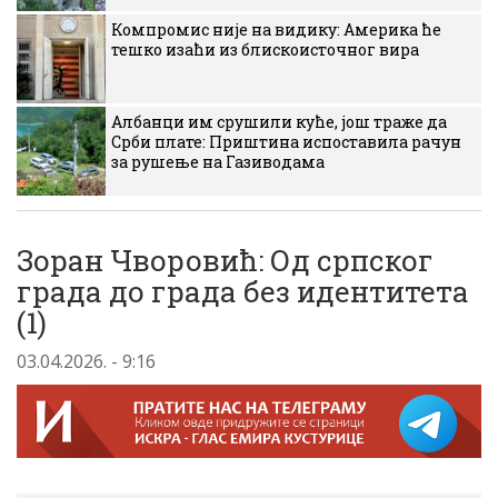
Компромис није на видику: Америка ће
тешко изаћи из блискоисточног вира
Албанци им срушили куће, још траже да
Срби плате: Приштина испоставила рачун
за рушење на Газиводама
Зоран Чворовић: Од српског
града до града без идентитета
(1)
03.04.2026. - 9:16