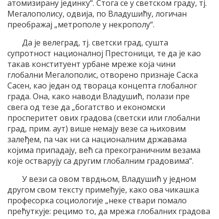
атомизирану јединку“. Стога се у светском граду, тј.
Мегалополису, одвија, по Владушићу, логичан
преображај „метрополе у некрополу“.
Да је велеград, тј. светски град, сушта
супротност националној Престоници, те да је као
такав конституент урбане мреже која чини
глобални Мегалополис, отворено признаје Саска
Сасен, као један од твораца концепта глобалног
града. Она, како наводи Владушић, полази пре
свега од тезе да „богатство и економски
просперитет ових градова (светски или глобални
град, прим. аут) више немају везе са њиховим
залеђем, па чак ни са националним државама
којима припадају, већ са прекограничним везама
које остварују са другим глобалним градовима“.
У вези са овом тврдњом, Владушић у једном
другом свом тексту примећује, како ова чикашка
професорка социологије „неке ствари помало
прећуткује: рецимо то, да мрежа глобалних градова