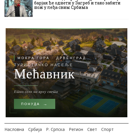
барјак ће однети у Загреб и тако забити
нож у леђа свим Србима
Насловна
Србија
Р. Српска
Регион
Свет
Спорт