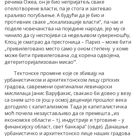
речима Ожеа, он је био непријатељ сваке
отелотворене власти, па је стога и захтевао
краљево погубљење. А будући да је био и
противник сваке „локализације власти“, па чак и
поделе човечанства на поједине народе, јер му се
чинило да су неспојиви са недељивом сувереношћу,
Клоц је сматрао да престоница – Париз – може бити
„привилеговано место само у оном степену у коме
може бити привилегована ‚од корена одвојена,
детериторијализован мисао’“.
Тектонске промене које се збивају на
урбанистичком и архитектонском лицу српских
градова, савремени оригинални левичарски
мислилаца Јанис Варуфакис, свакако би довео у везу
са оним што се још у осмој деценији прошлог века
догодило с капитализмом. Тада је капиталистичка
моћ почела незаустављиво да се премешта „из
економске области – тј. индустрије и трговине – у
финансијску област, свет банкара“ (овде). Данашње
урбанистичко и архитектонско лице наших градова