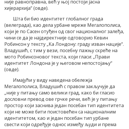
није равноправна, већ у њој постоји јасна
хијерархија“ (овде).
Шта би био идентитет глобалног града
(велеграда), као дела урбане мреже Мегалополиса,
који је по Сасен отуђен од свог националног залеђа,
чини се да је најдиректније одговорио Кевин
Робинсон у тексту „Ка Лондону: граду изван нације“.
Владушић, с тим у вези, посебну пажњу скреће на
мото Робинсоновог текста, који гласи: „Прави
идентитет Лондона је у његовом непостојању“
(овде).
Имајући у виду наведена обележја
Мегалополиса, Владушић с правом закључује да
„није у питању само велики град, како би гласио
дословни превод ове грчке речи, већ је у питању
простор који заснива један посебан тип идентитета
који не може бити поистовећен са националним
идентитетом, као и један посебан тип урбане
свести који одређује однос између људи и према