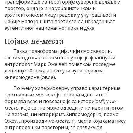
трансформише из територије суверене државе у
простор, онда је и на урбанистичком и
архитектонском лицу градова у унутрашњости
Србије мало још шта претекло од некадашњег
аутентичног националног лика и духа.
Појава
не-места
Таква трансформација, чији смо сведоци,
сасвим одговара оном стању које је француски
антрополог Марк Оже већ почетком последње
деценије 20. века довео у везу са појавом
хипермодерне (овде).
По њему хипермодерну управо карактерише
претварање
места
, које „ствара идентитет,
формира везе и повезано је са историјом“, у
не-
место
, које се „не може одредити ни идентитетом,
ни везама, ни историјом“. Хипермодерна, према
Ожеу, „производи
не-места
, тј. места која сама нису
антрополошки простори и, за разлику од