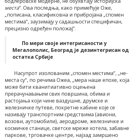
бодлеровске модерне, не обухвтају историјска
места
“. Ова последња, како примећује Оже,
„пописана, класификовна и прибројана „спомен
местима“, заузимају у садашњости специфичан,
прецизно одређен положај“.
По мери своје интегрисаности у
Мегалополис, Београд је дезинтегрисан од
остатка Србије
Насупрот изолованим „спомен местима“, „не-
места су“, по речима Ожеа, „мера наше епохе, која
може бити кванитиативно оцењена
прерачунавањем свих површина, обима и
растојања који чине ваздушне, друмске и
железничке путеве, покретне кабине које се
називају транспортним средствима (авиони,
возови, аутомобили), аеродроме, железничке и
космичке станице, светске мреже хотела, забавне
паркове, трговачке центре, најзад замршено