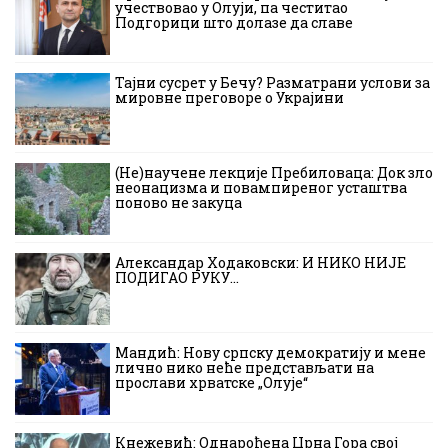
учествовао у Олуји, па честитао
Подгорици што долазе да славе
Тајни сусрет у Бечу? Разматрани услови за
мировне преговоре о Украјини
(Не)научене лекције Пребиловаца: Док зло
неонацизма и повампиреног усташтва
поново не закуца
Александар Ходаковски: И НИКО НИЈЕ
ПОДИГАО РУКУ…
Мандић: Нову српску демократију и мене
лично нико неће представљати на
прослави хрватске „Олује“
Кнежевић: Однарођена Црна Гора свој