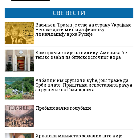
СВЕ ВЕСТИ
Васиљев: Трамп је стао на страну Украјине
– може дати миг и за физичку
ликвидацију врха Русије
Компромис није на видику: Америка ће
тешко изаћи из блискоисточног вира
Албанци им срушили куће, још траже да
Срби плате: Приштина испоставила рачун
за рушење на Газиводама
Пребиловачке голубице
Хрватски министар зажалио што није