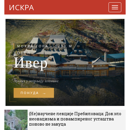
ИСКРА
Навига
(Не)научене лекције Пребиловаца: Док зло
неонацизма и повампиреног усташтва
поново не закуца