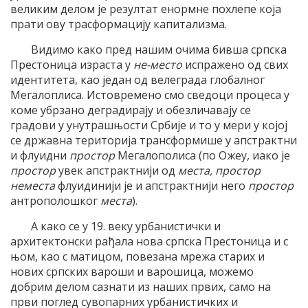
великим делом је резултат енормне похлепе која
прати ову трасформацију капитализма.
Видимо како пред нашим очима бивша српска
Престоница израста у
не-место
испражено од свих
идентитета, као један од велеграда глобалног
Мегалоплиса. Истовремено смо сведоци процеса у
коме убрзано деградирају и обезличавају се
градови у унутрашњости Србије и то у мери у којој
се државна територија трансформише у апстрактни
и флуидни
простор
Мегалополиса (по Ожеу, иако је
простор
увек апстрактнији од
места, простор
неместа
флуидинији је и апстрактнији него
простор
антрополошког
места
).
А како се у 19. веку урбанистички и
архитектонски рађала нова српска Престоница и с
њом, као с матицом, повезана мрежа старих и
нових српских вароши и варошица, можемо
добрим делом сазнати из наших првих, само на
први поглед сувопарних урбанистичких и