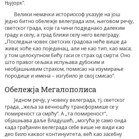
Њујорк“.
Велики немачки историософ указује на још
једно битно обележје велеграда или, његовом речју,
светског града, које га чини подједнако далеким
граду и селу, а град ближи селу него велеграду.
„Последњи човек светских градова неће више да
живи; хоће као појединац, али не као тип, као маса;
у том целокупном бићу гаси се страх од смрти. Оно
што правог сељака испуњава дубоким и
необјашњивим страхом, помисао на изумирање
породице и имена – изгубило је свој смисао“.
Обележја Мегалополиса
Једном речју, у човеку велеграда, тј. светског
града, „жеља за вечношћу трансформише се у
помиреност са смрћу“. А „та помиреност“,
објашњава даље Владушић, „могућа је само онда
када грађанин велеграда себе више не види као
део било каквог континуитета, већ као засебну