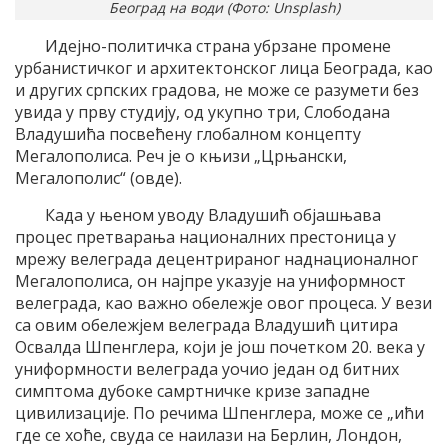
Београд на води (Фото: Unsplash)
Идејно-политичка страна убрзане промене
урбанистичког и архитектонског лица Београда, као
и других српских градова, не може се разумети без
увида у прву студију, од укупно три, Слободана
Владушића посвећену глобалном концепту
Мегалополиса. Реч је о књизи „Црњански,
Мегалополис“ (овде).
Када у њеном уводу Владушић објашњава
процес претварања националних престоница у
мрежу велеграда децентрираног наднационалног
Мегалополиса, он најпре указује на униформност
велеграда, као важно обележје овог процеса. У вези
са овим обележјем велеграда Владушић цитира
Освалда Шпенглера, који је још почетком 20. века у
униформности велеграда уочио један од битних
симптома дубоке самртничке кризе западне
цивилизације. По речима Шпенглера, може се „ићи
где се хоће, свуда се наилази на Берлин, Лондон,