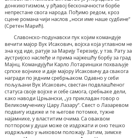
донкихотизмом, у рђавој бесконачности борбе
непрестане свога народа. Пођимо редом, кроз
сцене романа чији наслов „носи име наше судбине“
(Сретен Марић).
Славонско-подунавски пук којим командује
вечити мајор Вук Исакович, војска која углавном не
зна куд иде, ратује за Марију Терезију, у тзв. Рату за
аустријско наслеђе и прима најжешћу борбу за град
Мајнц. Командујући Карло Лотариншки похваљује
српске војнике и даје мајору Исаковичу да свакога
награди по једним сребрњаком. Одавно у себи
пољуљани Вук Исакович, свестан подвлашћеног
статуса своје војске и себе самога, сребњаке дели,
како наводи Црњански, „уз прикладан говор о
Великомученику Цару Лазару“. Свест о Лазаревом
подвигу издиже и те његове потомке, тужне
најамнике, у властитим очима. Са оваквом
потпором у души може се издржати и оно тешко
издржљиво у њиховом положају. Затим, зимске