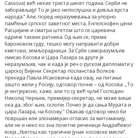
Cassova) већ неких триста шесет година. Серби не
заборављају! То је јако непослушна и дивља врста
народа.“ Али, поред неразумевања за упорно
памћење српског заветног места, Енгелсхофен цени
Расцијане и сматра штетом што се царевина
одриче таквих ратника. Од њих се, према
бароновом суду, тешко могу направити добри
кметови, земљорадници. За Србе саморазумљив
смисао Косова и Цара Лазара за друге је
неразумљив, чак и када је реч о руском дипломати у
царској Вијени. Секретар посланства Волков
прекида Павла Исаковича када овај, на питање
зашто жели у Росију, одговор почне – од Косова: „То
је интјересно, каже, али то су већ чули! Господин
Николај Черњев, премијер‑секретар, не може више
ока да, због њих, склопи. Почео је да сања Мурата и
цара Лазара, на Косову.“ Овакав одговор неко би
површан или злонамеран огласио за митоманију,
али не и неко ко зна почетне реченице Андрићевог
есеја „Његош као трагични јунак косовске мисли“.