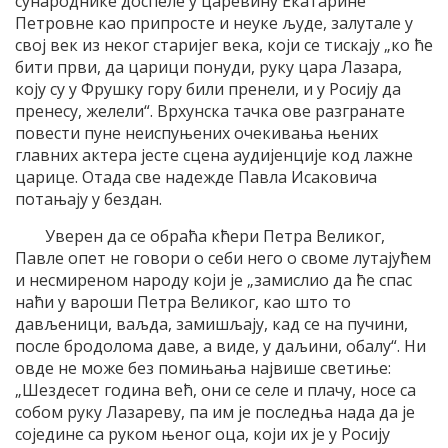
сународнике доспеле у царевину Екатарине
Петровне као припросте и неуке људе, залутале у
свој век из неког старијег века, који се тискају „ко ће
бити први, да царици понуди, руку цара Лазара,
коју су у Фрушку гору били пренели, и у Росију да
пренесу, желели“. Врхунска тачка ове разгранате
повести пуне неиспуњених очекивања њених
главних актера јесте сцена аудијенције код лажне
царице. Отада све надежде Павла Исаковича
потањају у бездан.
Уверен да се обраћа кћери Петра Великог,
Павле опет не говори о себи него о своме лутајућем
и несмиреном народу који је „замислио да ће спас
наћи у вароши Петра Великог, као што то
дављеници, ваљда, замишљају, кад се на пучини,
после бродолома даве, а виде, у даљини, обалу“. Ни
овде не може без помињања највише светиње:
„Шездесет година већ, они се селе и плачу, носе са
собом руку Лазареву, па им је последња нада да је
соједине са руком њеног оца, који их је у Росију