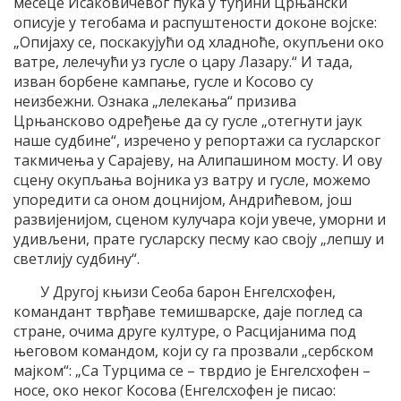
месеце Исаковичевог пука у туђини Црњански
описује у тегобама и распуштености доконе војске:
„Опијаху се, поскакујући од хладноће, окупљени око
ватре, лелечући уз гусле о цару Лазару.“ И тада,
изван борбене кампање, гусле и Косово су
неизбежни. Ознака „лелекања“ призива
Црњансково одређење да су гусле „отегнути јаук
наше судбине“, изречено у репортажи са гусларског
такмичења у Сарајеву, на Алипашином мосту. И ову
сцену окупљања војника уз ватру и гусле, можемо
упоредити са оном доцнијом, Андрићевом, још
развијенијом, сценом кулучара који увече, уморни и
удивљени, прате гусларску песму као своју „лепшу и
светлију судбину“.
У Другој књизи Сеоба барон Енгелсхофен,
командант тврђаве темишварске, даје поглед са
стране, очима друге културе, о Расцијанима под
његовом командом, који су га прозвали „сербском
мајком“: „Са Турцима се – тврдио је Енгелсхофен –
носе, око неког Косова (Енгелсхофен је писао: