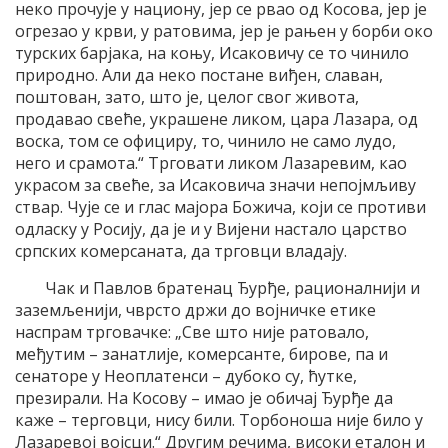
неко прочује у национу, јер се рвао од Косова, јер је
огрезао у крви, у ратовима, јер је рањен у борби око
турских барјака, на коњу, Исаковичу се то чинило
природно. Али да неко постане виђен, славан,
поштован, зато, што је, целог свог живота,
продавао свеће, украшене ликом, цара Лазара, од
воска, том се официру, то, чинило не само лудо,
него и срамота.“ Трговати ликом Лазаревим, као
украсом за свеће, за Исаковича значи непојмљиву
ствар. Чује се и глас мајора Божича, који се противи
одласку у Росију, да је и у Вијени настало царство
српских комерсаната, да трговци владају.
Чак и Павлов братенац Ђурђе, рационалнији и
заземљенији, чврсто држи до војничке етике
наспрам трговачке: „Све што није ратовало,
међутим – занатлије, комерсанте, бирове, па и
сенаторе у Неоплатенси – дубоко су, ћутке,
презирали. На Косову – имао је обичај Ђурђе да
каже – терговци, нису били. Торбоноша није било у
Лазаревој војсци.“ Другим речима, високи еталон и