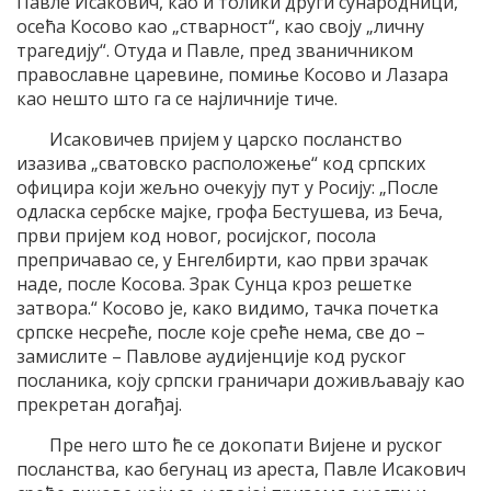
Павле Исакович, као и толики други сународници,
осећа Косово као „стварност“, као своју „личну
трагедију“. Отуда и Павле, пред званичником
православне царевине, помиње Косово и Лазара
као нешто што га се најличније тиче.
Исаковичев пријем у царско посланство
изазива „сватовско расположење“ код српских
официра који жељно очекују пут у Росију: „После
одласка сербске мајке, грофа Бестушева, из Беча,
први пријем код новог, росијског, посола
препричавао се, у Енгелбирти, као први зрачак
наде, после Косова. Зрак Сунца кроз решетке
затвора.“ Косово је, како видимо, тачка почетка
српске несреће, после које среће нема, све до –
замислите – Павлове аудијенције код руског
посланика, коју српски граничари доживљавају као
прекретан догађај.
Пре него што ће се докопати Вијене и руског
посланства, као бегунац из ареста, Павле Исакович