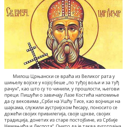
Милош Црњански се враћа из Великог рата у
шињелу војске у којој беше „по туђој вољи и за туђ
рачун“, као што су то чинили, у прошлости, његови
преци. Пишући о завичају Лазе Костића напомиње
да су вековима „Срби на Ушћу Тисе, као војници на
шајкама, служили аустријском ћесару, поносито се
држећи својих привилегија, своје цркве, својих
традиција, донетих из старе постојбине, из Србије
Немањића и Деспота“. Очито да је таква дуготрајна