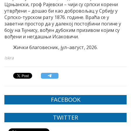
Црњански, гроф Рајевски – чији су српски корени
утврђени – дошао би као добровољац у Србију у
Српско-турском рату 1876. године. Враћа се у
заветни простор да у далекој постојбини погине у
боју на Ђунису, вођен дубоким призивом којим су
вођени и негдашњи Исаковичи.
Жички благовесник, јул–август, 2026.
iskra
FACEBOOK
TWITTER