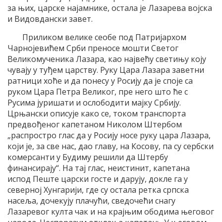
за њих, царске најамнике, остала је Лазарева војска
и Видовдански завет.
Приликом велике сеобе под Патријархом
Чарнојевићем Срби преносе мошти Светог
Великомученика Лазара, као највећу светињу коју
чувају у туђем царству. Руку Цара Лазара заветни
ратници хоће и да понесу у Росију да је споје са
руком Цара Петра Великог, пре него што ће с
Русима јуришати и ослободити мајку Србију.
Црњански описује како се, током транспорта
предвођеног капетаном Николом Штербом
„распростро глас да у Росију носе руку цара Лазара,
који је, за све нас, дао главу, на Косову, па су сербски
комерсанти у Будиму решили да Штербу
финансирају“. На тај глас, неистинит, капетана
испод Пеште царски госте и дарују, докле га у
северној Хунгарији, где су остала ретка српска
насеља, дочекују плачући, сведочећи снагу
Лазаревог култа чак и на крајњим ободима његовог