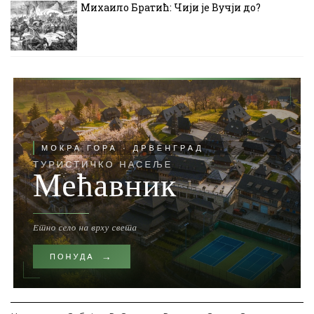
Михаило Братић: Чији је Вучји до?