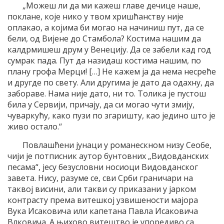
„Можеш ли да ми кажеш главе дечице наше,
поклане, које нико у твом хришћанству није
оплакао, а којима би могао на начиниш пут, да се
бели, од Вијене до Стамбола? Костима нашим да
калдрмишеш друм у Венецију. Да се забели кад год
сумрак пада. Пут да назидаш костима нашим, по
плану грофа Мерци! […] Не кажем ја да нема несреће
и другде по свету. Али другима је дато да одахну, да
забораве. Нама није дато, ни то. Толика је пустош
била у Сервији, причају, да си могао чути змију,
чуваркућу, како пузи по згаришту, као једино што је
живо остало.“
Повлашћени јунаци у романескном низу Сеобе,
чији је потписник аутор бунтовних „Видовданских
песама“, јесу безусловни носиоци Видовданског
завета. Нису, разуме се, сви Срби граничари на
таквој висини, али такви су приказани у јарком
контрасту према витешкој узвишености мајора
Вука Исаковича или капетана Павла Исаковича
Влковича. А њихово витештво је упоредиво са