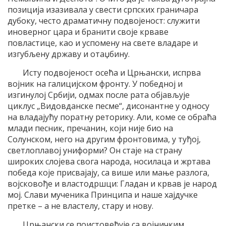
позиција изазивала у свести српских граничара
дубоку, често драматичну подвојеност: служити
иноверног цара и бранити своје крваве
повластице, као и успомену на свете владаре и
изгубљену државу и отаџбину.
Исту подвојеност осећа и Црњански, испрва
војник на галицијском фронту. У победној и
изгинулој Србији, одмах после рата објављује
циклус „Видовданске песме“, дисонантне у односу
на владајућу поратну реторику. Али, коме се обраћа
млади песник, пречанин, који није био на
Солунском, него на другим фронтовима, у туђој,
светлоплавој униформи? Он стаје на страну
широких слојева свога народа, носилаца и жртава
победа које присвајају, са више или мање разлога,
војсковође и властодршци: Гладан и крвав је народ
мој. Слави мученика Принципа и наше хајдучке
претке – а не властелу, стару и нову.
Црњански се поистовећује са војничким,