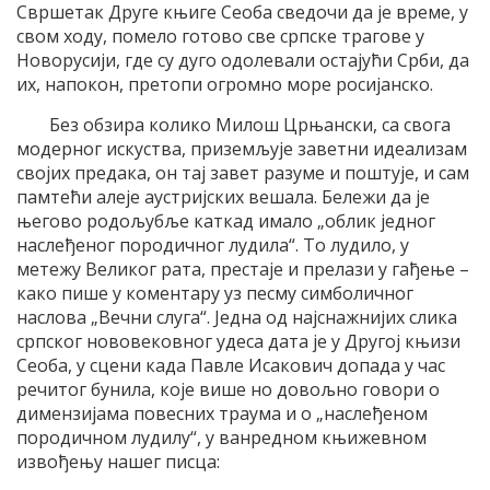
Свршетак Друге књиге Сеоба сведочи да је време, у
свом ходу, помело готово све српске трагове у
Новорусији, где су дуго одолевали остајући Срби, да
их, напокон, претопи огромно море росијанско.
Без обзира колико Милош Црњански, са свога
модерног искуства, приземљује заветни идеализам
својих предака, он тај завет разуме и поштује, и сам
памтећи алеје аустријских вешала. Бележи да је
његово родољубље каткад имало „облик једног
наслеђеног породичног лудила“. То лудило, у
метежу Великог рата, престаје и прелази у гађење –
како пише у коментару уз песму симболичног
наслова „Вечни слуга“. Једна од најснажнијих слика
српског нововековног удеса дата је у Другој књизи
Сеоба, у сцени када Павле Исакович допада у час
речитог бунила, које више но довољно говори о
димензијама повесних траума и о „наслеђеном
породичном лудилу“, у ванредном књижевном
извођењу нашег писца: