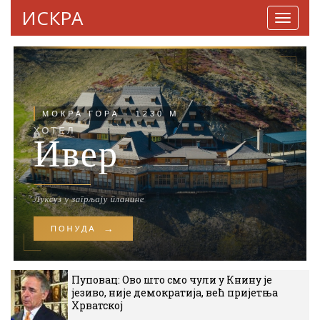
ИСКРА
Навига
Пуповац: Ово што смо чули у Книну је
језиво, није демократија, већ пријетња
Хрватској