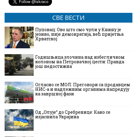
СВЕ ВЕСТИ
Пуповац: Ово што смо чули у Книну је
језиво, није демократија, већ пријетња
Хрватској
Годишњица злочина над избегличком
колоном на Петровачкој цести: Правда
још недостижна
Огласио се МОЛ: Преговори са продавцем
НИС-а и надлежним органима напредују
ка завршној фази
Од „Олује“ до Сребренице: Како се
изјаснила Украјина