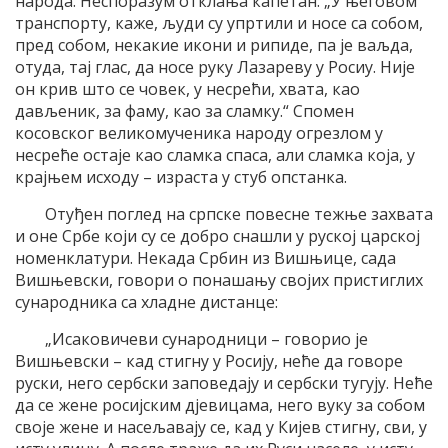
народа. Неспоразум отклања капетан: „У његовом
транспорту, каже, људи су упртили и носе са собом,
пред собом, некакие икони и рипиде, па је ваљда,
отуда, тај глас, да носе руку Лазареву у Росиу. Није
он крив што се човек, у несрећи, хвата, као
дављеник, за фаму, као за сламку.“ Спомен
косовског великомученика народу огрезлом у
несреће остаје као сламка спаса, али сламка која, у
крајњем исходу – израста у стуб опстанка.
Отуђен поглед на српске повесне тежње захвата
и оне Србе који су се добро снашли у руској царској
номенклатури. Некада Србин из Вишњице, сада
Вишњевски, говори о понашању својих пристиглих
сународника са хладне дистанце:
„Исаковичеви сународници – говорио је
Вишњевски – кад стигну у Росију, неће да говоре
руски, него сербски заповедају и сербски тугују. Неће
да се жене росијским дјевицама, него вуку за собом
своје жене и насељавају се, кад у Кијев стигну, сви, у