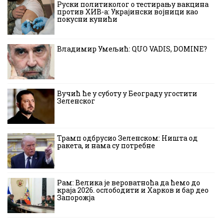
Руски политиколог о тестирању вакцина
против ХИВ-а: Украјински војници као
покусни кунићи
Владимир Умељић: QUO VADIS, DOMINE?
Вучић ће у суботу у Београду угостити
Зеленског
Трамп одбрусио Зеленском: Ништа од
ракета, и нама су потребне
Рам: Велика је вероватноћа да ћемо до
краја 2026. ослободити и Харков и бар део
Запорожја