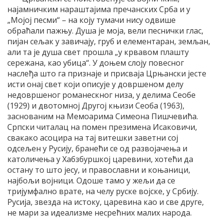
најамничким нараштајима пречанских Срба и у
„Мојој песми“ – на коју тумачи нису одвише
обраћали пажњу. Душа је моја, вели песнички глас,
пијан сељак у завичају, груб и елементаран, земљан,
али та је душа свет прошла „у крвавом плашту
сережана, као убица“. У доњем слоју повесног
наслеђа што га признаје и присваја Црњански јесте
исти онај свет који описује у довршеном делу
недовршеног романескног низа, у делима Сеобе
(1929) и двотомној Другој књизи Сеоба (1963),
заснованим на Мемоарима Симеона Пишчевића.
Српски читалац на помен презимена Исаковичи,
свакако асоцира на тај витешки заветни сој
одсељен у Русију, бранећи се од развојачења и
католичења у Хабзбуршкој царевини, хотећи да
остану то што јесу, и православни и коњаници,
најбољи војници. Одоше тамо у жељи да се
тријумфално врате, на челу руске војске, у Србију.
Русија, звезда на истоку, царевина као и све друге,
не мари за идеализме несрећних малих народа.