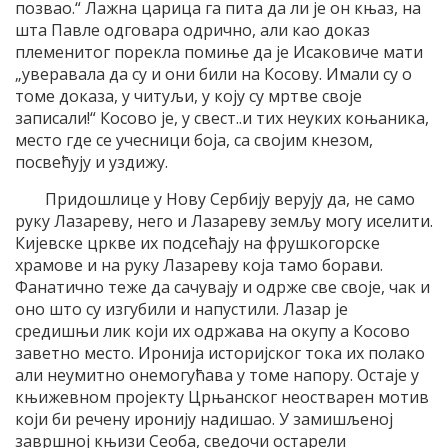
позвао.“ Лажна царица га пита да ли је он књаз, на
шта Павле одговара одрично, али као доказ
племенитог порекла помиње да је Исаковиче мати
„уверавала да су и они били на Косову. Имали су о
томе доказа, у читуљи, у коју су мртве своје
записали!“ Косово је, у свест..и тих неуких коњаника,
место где се учесници боја, са својим кнезом,
посвећују и уздижу.
Придошлице у Нову Сербију верују да, не само
руку Лазареву, него и Лазареву земљу могу иселити.
Кијевске цркве их подсећају на фрушкогорске
храмове и на руку Лазареву која тамо борави.
Фанатично теже да сачувају и одрже све своје, чак и
оно што су изгубили и напустили. Лазар је
средишњи лик који их одржава на окупу а Косово
заветно место. Иронија историјског тока их полако
али неумитно онемогућава у томе напору. Остаје у
књижевном пројекту Црњанског неостварен мотив
који би речену иронију надишао. У замишљеној
завршној књизи Сеоба, сведочи остарели