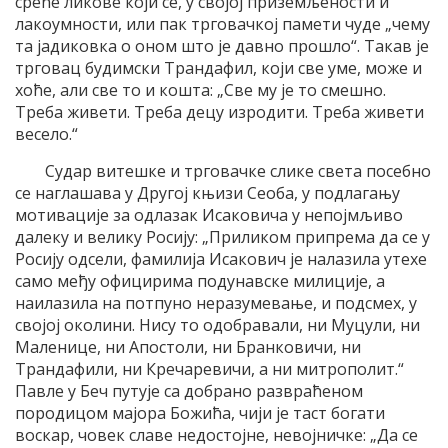
среће ликове који се, у својој приземљености и
лакоумности, или пак трговачкој памети чуде „чему
та јадиковка о оном што је давно прошло“. Такав је
трговац будимски Трандафил, који све уме, може и
хоће, али све то и кошта: „Све му је то смешно.
Треба живети. Треба децу изродити. Треба живети
весело.“
Судар витешке и трговачке слике света посебно
се наглашава у Другој књизи Сеоба, у подлагању
мотивације за одлазак Исаковича у непојмљиво
далеку и велику Росију: „Приликом припрема да се у
Росију одсели, фамилија Исакович је налазила утехе
само међу официрима подунавске милиције, а
наилазила на потпуно неразумевање, и подсмех, у
својој околини. Нису то одобравали, ни Муцули, ни
Маленице, ни Апостоли, ни Бранковичи, ни
Трандафили, ни Кречаревичи, а ни митрополит.“
Павле у Беч путује са добрано развраћеном
породицом мајора Божића, чији је таст богати
воскар, човек славе недостојне, невојничке: „Да се