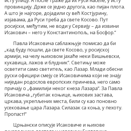
исту улицу. А после траже да их Руси населе, у исту
провинцију. Држе се једно другога, као пијан плота.
А што је најгоре, дојадили су већ Костјурину,
изјавама, да Руси треба да свете Косово. Пут
росијски, међутим, не води у Сервију – да извини
Исакович – него у Константинопољ, на Босфор.“
Павла Исаковича саблажњује помисао да би
„кад буду пошли, да свете Косово, у росијској
армији, на челу њиховом јахаће неки Вишњевски,
кукавица, лажов и блудник“. Светињу може
осветити само светитељ, као Лазар. Млади обесни
руски официри смеју се Исаковичима који не знају
ниједан родослов европских принчева, него само
причају о „фамилији неког кнеза Лазара“. За Павла
Исаковича „губитак коњице, њихових застава,
цркава, укрепљених места, били су као поновно
усековање цара Лазара. Силазак са коња, у пехоту.
Пропаст!“
Црњански описује Исаковиче и њихове