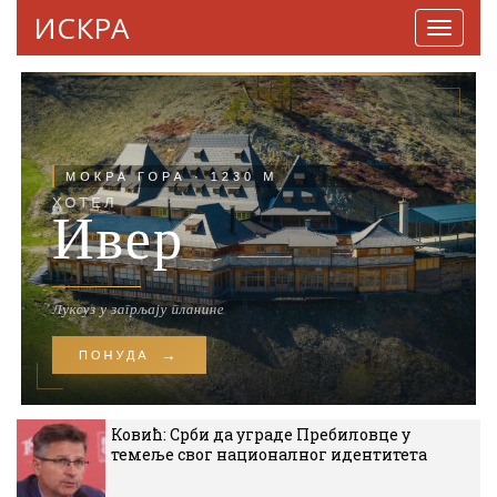
ИСКРА
Навига
Ковић: Срби да уграде Пребиловце у
темеље свог националног идентитета