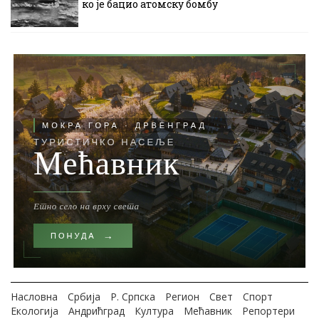
ко је бацио атомску бомбу
Насловна
Србија
Р. Српска
Регион
Свет
Спорт
Екологија
Андрићград
Култура
Мећавник
Репортери