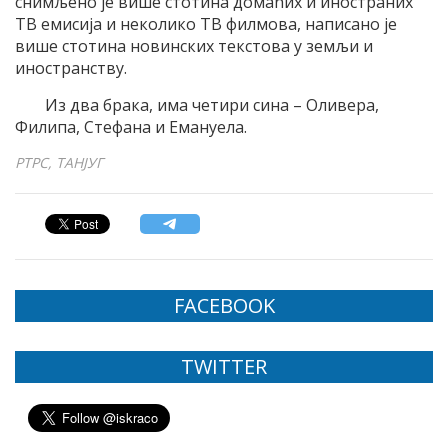
снимљено је више стотина домаћих и иностраних
ТВ емисија и неколико ТВ филмова, написано је
више стотина новинских текстова у земљи и
иностранству.
Из два брака, има четири сина – Оливера,
Филипа, Стефана и Емануела.
РТРС, ТАНЈУГ
FACEBOOK
TWITTER