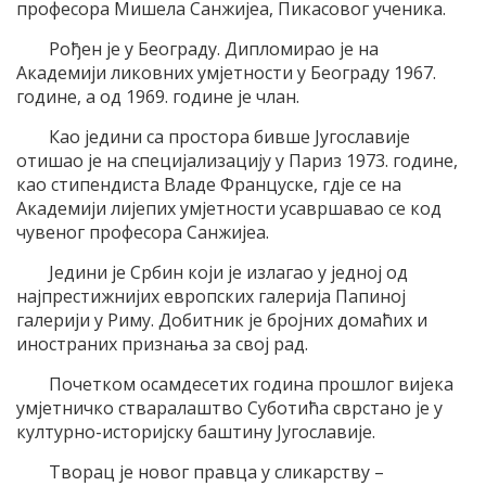
професора Мишела Санжијеа, Пикасовог ученика.
Рођен је у Београду. Дипломирао је на
Академији ликовних умјетности у Београду 1967.
године, а од 1969. године је члан.
Као једини са простора бивше Југославије
отишао је на специјализацију у Париз 1973. године,
као стипендиста Владе Француске, гдје се на
Академији лијепих умјетности усавршавао се код
чувеног професора Санжијеа.
Једини је Србин који је излагао у једној од
најпрестижнијих европских галерија Папиној
галерији у Риму. Добитник је бројних домаћих и
иностраних признања за свој рад.
Почетком осамдесетих година прошлог вијека
умјетничко стваралаштво Суботића сврстано је у
културно-историјску баштину Југославије.
Творац је новог правца у сликарству –