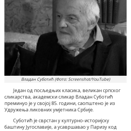
Владан Суботић (Фото: Screenshot/YouTube)
Један од посљедњих класика, великан српског
сликарства, академски сликар Владан Суботић
преминуо је у својој 85. години, саопштено је из
Удружења ликовних умјетника Србије.
Суботић је сврстан у културно-историјску
баштину Југославије, а усавршавао у Паризу код