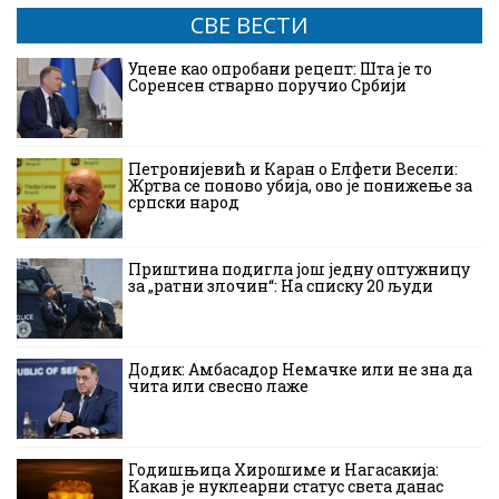
СВЕ ВЕСТИ
Уцене као опробани рецепт: Шта је то
Соренсен стварно поручио Србији
Петронијевић и Каран о Елфети Весели:
Жртва се поново убија, ово је понижење за
српски народ
Приштина подигла још једну оптужницу
за „ратни злочин“: На списку 20 људи
Додик: Амбасадор Немачке или не зна да
чита или свесно лаже
Годишњица Хирошиме и Нагасакија:
Какав је нуклеарни статус света данас