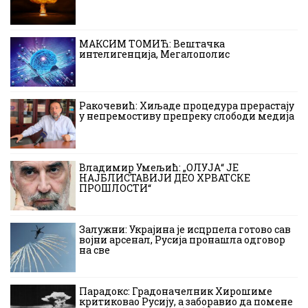
МАКСИМ ТОМИЋ: Вештачка
интелигенција, Мегалополис
Ракочевић: Хиљаде процедура прерастају
у непремостиву препреку слободи медија
Владимир Умељић: „ОЛУЈА“ ЈЕ
НАЈБЛИСТАВИЈИ ДЕО ХРВАТСКЕ
ПРОШЛОСТИ“
Залужни: Украјина је исцрпела готово сав
војни арсенал, Русија пронашла одговор
на све
Парадокс: Градоначелник Хирошиме
критиковао Русију, а заборавио да помене