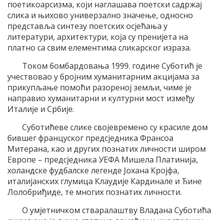
поетикоарсизма, који наглашава поетски садржај
слика и њихово универзално значење, односно
представља синтезу поетских осјећања у
литератури, архитектури, која су пренијета на
платно са свим елементима сликарског израза.
Током бомбардовања 1999. године Суботић је
учествовао у бројним хуманитарним акцијама за
прикупљање помоћи разореној земљи, чиме је
направио хуманитарни и културни мост између
Италије и Србије.
Суботићеве слике својевремено су красиле дом
бившег француског предсједника Франсоа
Митерана, као и других познатих личности широм
Европе – предсједника УЕФА Мишела Платинија,
холандске фудбалске легенде Јохана Кројфа,
италијанских глумица Клаудије Кардинале и Ђине
Лолобриђиде, те многих познатих личности.
О умјетничком стваралаштву Владана Суботића