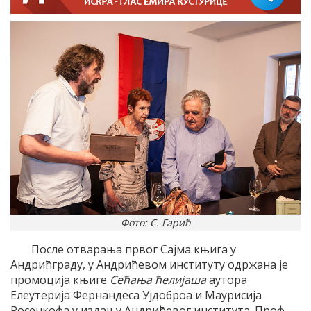
Фото: С. Гарић
После отварања првог Сајма књига у
Андрићграду, у Андрићевом институту одржана је
промоција књиге
Сећања ћелијаша
аутора
Елеутерија Фернандеса Ујдоброа и Маурисија
Росенкофа у издању Андрићевог института. Проф.