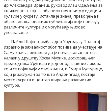
др Александра Вранеш, руководилац Одељења за
књижевност које је објавило ову књигу у едицији
Културе у сусрету, истакла је значај превођења и
објављивања оваквих публикација које повезују
различите културе и омогућавају њихово
упознавање.
Пабло Шајнер, амбасадор Уругваја у Пољској,
изразио је захвалност због позива да учествује на
Сајму књига, рекавши да је почаствован што се
налази у друштву Хосеа Мухике, доскорашњег
председника Уругваја и једног од главних ликова
који се појављују у овој књизи, и Емира Кустурице,
који је заслужан за то што Андрићград постаје
место сусрета и центар ширења различитих
култура.