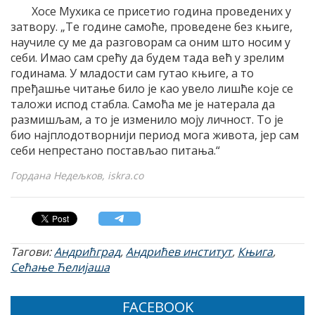
Хосе Мухика се присетио година проведених у
затвору. „Те године самоће, проведене без књиге,
научиле су ме да разговорам са оним што носим у
себи. Имао сам срећу да будем тада већ у зрелим
годинама. У младости сам гутао књиге, а то
пређашње читање било је као увело лишће које се
таложи испод стабла. Самоћа ме је натерала да
размишљам, а то је изменило моју личност. То је
био најплодотворнији период мога живота, јер сам
себи непрестано постављао питања.“
Гордана Недељков, iskra.co
Тагови:
Андрићград
,
Андрићев институт
,
Књига
,
Сећање Ћелијаша
FACEBOOK