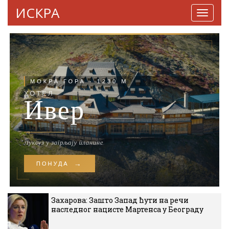
ИСКРА
Навига
Захарова: Зашто Запад ћути на речи
наследног нацисте Мартенса у Београду