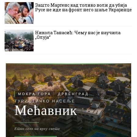
Зашто Мартенс кад толико воли да убија
Русе не иде на фронт него шаље Украјинце
Никола Танасић: Чему нас је научила
„Олуја“