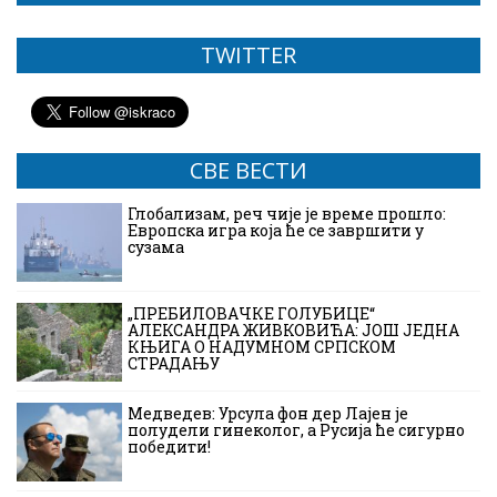
TWITTER
СВЕ ВЕСТИ
Глобализам, реч чије је време прошло:
Европска игра која ће се завршити у
сузама
„ПРЕБИЛОВАЧКЕ ГОЛУБИЦЕ“
АЛЕКСАНДРА ЖИВКОВИЋА: ЈОШ ЈЕДНА
КЊИГА О НАДУМНОМ СРПСКОМ
СТРАДАЊУ
Медведев: Урсула фон дер Лајен је
полудели гинеколог, а Русија ће сигурно
победити!