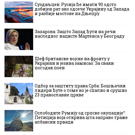
Суздаљцев: Русија ће имати 90 одсто
добијен рат ако одсече Украјину од Запада
и разбије мостове на Дњепру
Захарова: Зашто Запад ћути на речи
наследног нацисте Мартенса у Београду
Шеф британске војске на фронту у
Украјини и језива замисао: За сваки
погодак поен
Одбор за заштиту права Срба: Бошњачки
лидери ћуте о томе ко је спалио и срушио
23 православне цркве
Ослободите Румију од српске окупације“:
Петиција која открива шта заправо траже
албански прваци