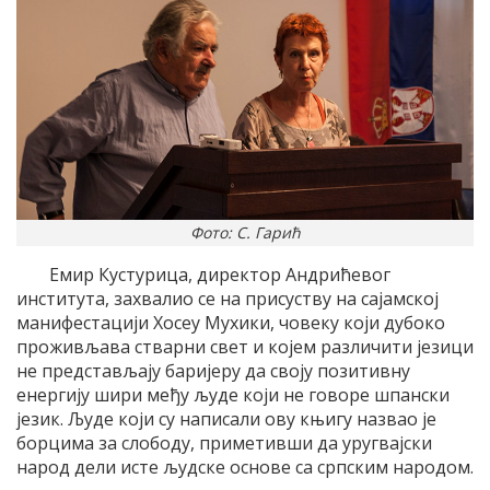
Фото: С. Гарић
Емир Кустурица, директор Андрићевог
института, захвалио се на присуству на сајамској
манифестацији Хосеу Мухики, човеку који дубоко
проживљава стварни свет и којем различити језици
не представљају баријеру да своју позитивну
енергију шири међу људе који не говоре шпански
језик. Људе који су написали ову књигу назвао је
борцима за слободу, приметивши да уругвајски
народ дели исте људске основе са српским народом.