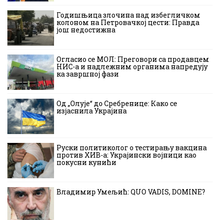
Годишњица злочина над избегличком
колоном на Петровачкој цести: Правда
још недостижна
Огласио се МОЛ: Преговори са продавцем
НИС-а и надлежним органима напредују
ка завршној фази
Од „Олује“ до Сребренице: Како се
изјаснила Украјина
Руски политиколог о тестирању вакцина
против ХИВ-а: Украјински војници као
покусни кунићи
Владимир Умељић: QUO VADIS, DOMINE?