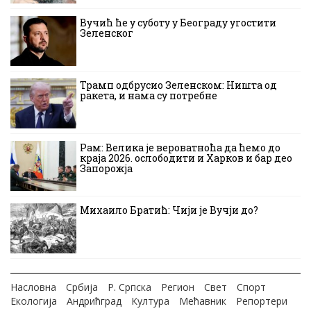
Вучић ће у суботу у Београду угостити
Зеленског
Трамп одбрусио Зеленском: Ништа од
ракета, и нама су потребне
Рам: Велика је вероватноћа да ћемо до
краја 2026. ослободити и Харков и бар део
Запорожја
Михаило Братић: Чији је Вучји до?
Насловна
Србија
Р. Српска
Регион
Свет
Спорт
Екологија
Андрићград
Култура
Мећавник
Репортери