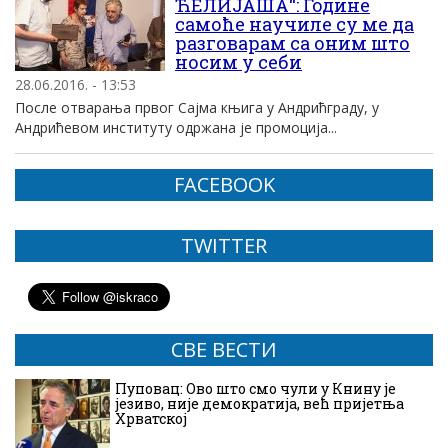
ЋЕЛИЈАША“: Године
самоће научиле су ме да
разговарам са оним што
носим у себи
28.06.2016. - 13:53
После отварања првог Сајма књига у Андрићграду, у
Андрићевом институту одржана је промоција...
FACEBOOK
TWITTER
СВЕ ВЕСТИ
Пуповац: Ово што смо чули у Книну је
језиво, није демократија, већ пријетња
Хрватској