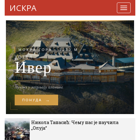
ИСКРА
Навига
Никола Танасић: Чему нас је научила
„Олуја“