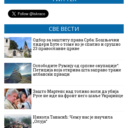
СВЕ ВЕСТИ
Одбор за заштиту права Срба: Бошњачки
лидери ћуте о томе ко је спалио и срушио
23 православне цркве
Ослободите Румију од српске окупације“:
Петиција која открива шта заправо траже
албански прваци
Зашто Мартенс кад толико воли да убија
Русе не иде на фронт него шаље Украјинце
Никола Танасић: Чему нас је научила
„Олуја“