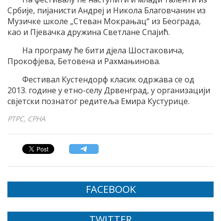
Србије, пијанисти Андреј и Никола Благовчанин из
Музичке школе „Стеван Мокрањац“ из Београда,
као и Пјевачка дружина Светлане Спајић.
На програму ће бити дјела Шостаковича,
Прокофјева, Бетовена и Рахмањинова.
Фестивал Кустендорф класик одржава се од
2013. године у етно-селу Дрвенград, у организацији
свјетски познатог редитеља Емира Кустурице.
РТРС, СРНА
FACEBOOK
TWITTER