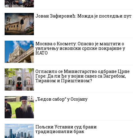
Јован Зафировић: Можда је последњи пут
Москва о Космету: Опасно је маштати о
увлачењу исконски српске покрајине у
НАТО
Огласило се Министарство одбране Црне
Горе: Да ли ће у војни савез са Загребом,
Тираном и Приштином?
„Ђедов сабор“ у Осојану
Пољски Уставни суд брани
традиционални брак