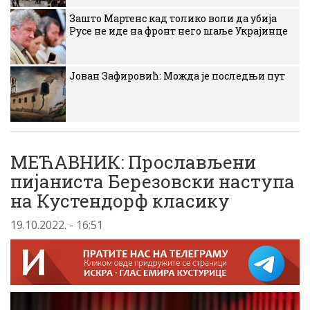
Зашто Мартенс кад толико воли да убија
Русе не иде на фронт него шаље Украјинце
Јован Зафировић: Можда је последњи пут
МЕЋАВНИК: Прослављени
пијаниста Березовски наступа
на Кустендорф класику
19.10.2022. - 16:51