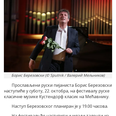
Борис Березовски (© Sputnik / Валерий Мельников)
Прослављени руски пијаниста Борис Березовски
наступиће у суботу, 22. октобра, на фестивалу руске
класичне музике Кустендорф класик на Мећавнику.
Наступ Березовског планиран је у 19.00 часова.
На фестивалу ће наступити и млади таленти из