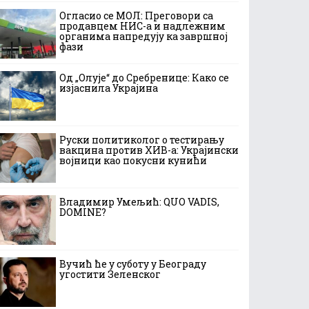
Огласио се МОЛ: Преговори са
продавцем НИС-а и надлежним
органима напредују ка завршној
фази
Од „Олује“ до Сребренице: Како се
изјаснила Украјина
Руски политиколог о тестирању
вакцина против ХИВ-а: Украјински
војници као покусни кунићи
Владимир Умељић: QUO VADIS,
DOMINE?
Вучић ће у суботу у Београду
угостити Зеленског