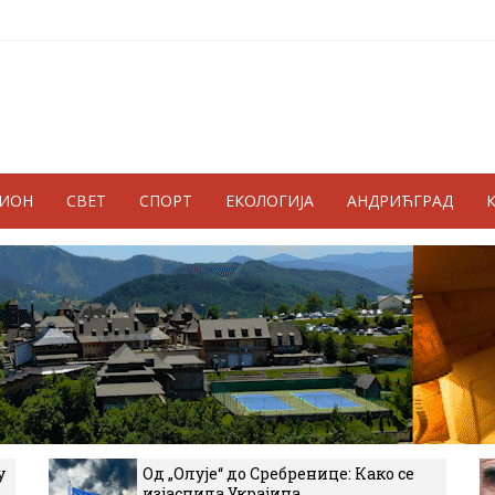
ГИОН
СВЕТ
СПОРТ
ЕКОЛОГИЈА
АНДРИЋГРАД
у
Од „Олује“ до Сребренице: Како се
изјаснила Украјина