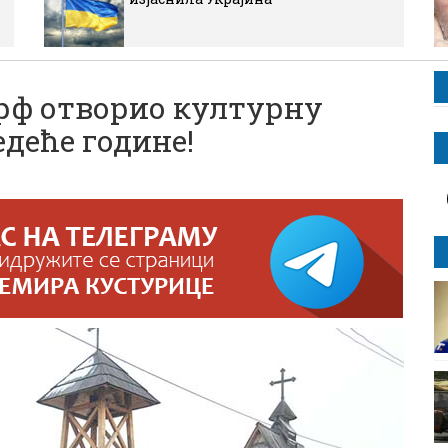
ф отворио културну
едеће године!