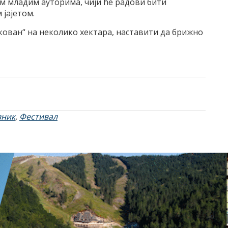
им младим ауторима, чији ће радови бити
јајетом.
кован“ на неколико хектара, наставити да брижно
вник
,
Фестивал