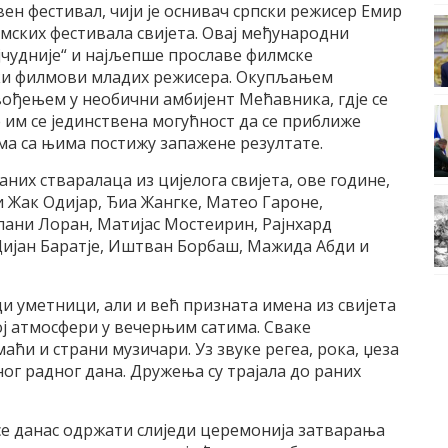
вен фестивал, чији је оснивач српски режисер Емир
лмских фестивала свијета. Овај међународни
ајчудније“ и најљепше прославе филмске
ски филмови младих режисера. Окупљањем
вођењем у необични амбијент Мећавника, гдје се
е им се јединствена могућност да се приближе
ма са њима постижу запажене резултате.
них стваралаца из цијелога свијета, ове године,
 Жак Одијар, Ђиа Жангке, Матео Гароне,
лани Лоран, Матијас Мостеирин, Рајнхард
Дијан Баратје, Иштван Борбаш, Мажида Абди и
и уметници, али и већ призната имена из свијета
ој атмосфери у вечерњим сатима. Сваке
аћи и страни музичари. Уз звуке регеа, рока, џеза
ног радног дана. Дружења су трајала до раних
 се данас одржати слиједи церемонија затварања