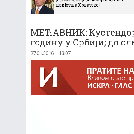
пријетња Хрватској
МЕЋАВНИК: Кустендор
годину у Србији; до сл
27.01.2016. - 13:07