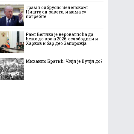
Трамп одбрусио Зеленском:
Ништа од ракета, и нама су
потребне
Рам: Велика је вероватноћа да
ћемо до краја 2026. ослободити и
Харков и бар део Запорожја
Михаило Братић: Чији је Вучји до?