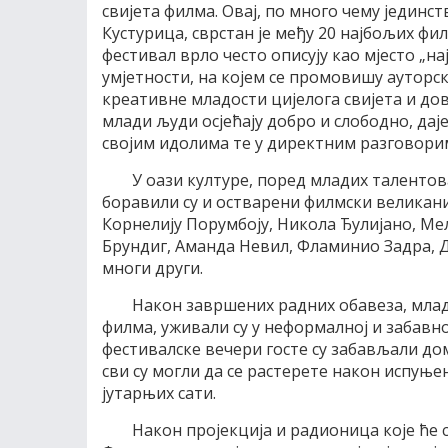
свијета филма. Овај, по много чему јединст
Кустурица, сврстан је међу 20 најбољих фи
фестивал врло често описују као мјесто „н
умјетности, на којем се промовишу аутор
креативне младости цијелога свијета и до
млади људи осјећају добро и слободно, дај
својим идолима те у директним разговори
У оази културе, поред младих талентова
боравили су и остварени филмски великани
Корнелију Порумбоју, Никола Ђулијано, Ме
Брундиг, Аманда Невил, Фламинио Задра, 
многи други.
Након завршених радних обавеза, млад
филма, уживали су у неформалној и забавн
фестивалске вечери госте су забављали дом
сви су могли да се растерете након испуње
јутарњих сати.
Након пројекција и радионица које ће