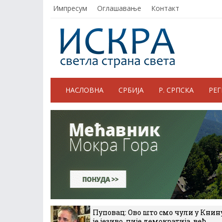
Импресум
Оглашавање
Контакт
НАСЛОВНА
СРБИЈА
Р. СРПСКА
РЕ
Пуповац: Ово што смо чули у Книн
је језиво, није демократија, већ