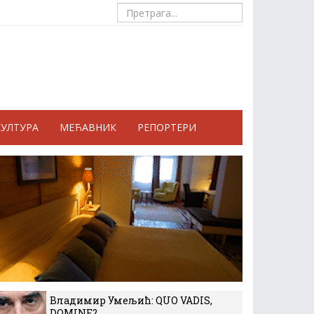
КУЛТУРА
МЕЋАВНИК
РЕПОРТЕРИ
Владимир Умељић: QUO VADIS,
DOMINE?