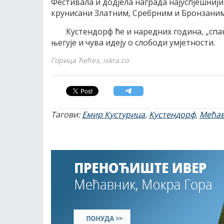
Фестивала и додјела награда најуспјешниј
крунисани Златним, Сребрним и Бронзаним 
Кустендорф ће и наредних година, „спа
његује и чува идеју о слободи умjетности.
Горица Ћећез, iskra.co
Тагови:
Емир Кустурица
,
Кустендорф
,
Мећа