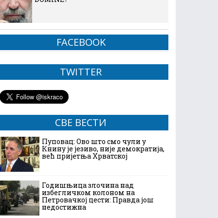
FACEBOOK
TWITTER
СВЕ ВЕСТИ
Пуповац: Ово што смо чули у
Книну је језиво, није демократија,
већ пријетња Хрватској
Годишњица злочина над
избегличком колоном на
Петровачкој цести: Правда још
недостижна