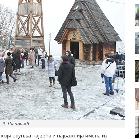
: З. Шапоњић
 који окупља највећа и најважнија имена из