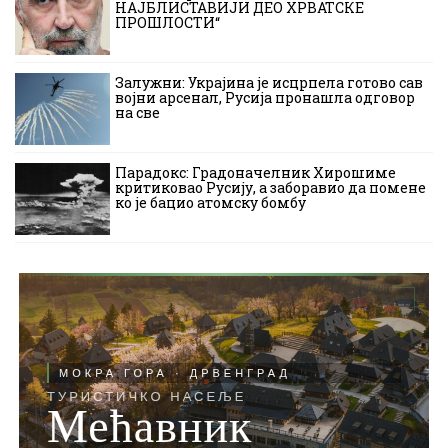
НАЈБЛИСТАВИЈИ ДЕО ХРВАТСКЕ
ПРОШЛОСТИ“
Залужни: Украјина је исцрпела готово сав
војни арсенал, Русија пронашла одговор
на све
Парадокс: Градоначелник Хирошиме
критиковао Русију, а заборавио да помене
ко је бацио атомску бомбу