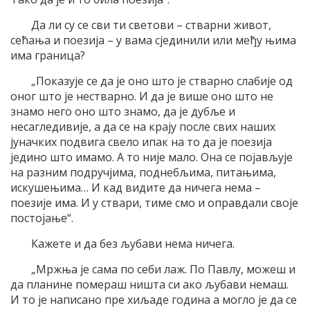
Да ли су се сви ти светови – стварни живот,
сећања и поезија – у вама сјединили или међу њима
има граница?
„Показује се да је оно што је стварно слабије од
оног што је нестварно. И да је више оно што не
знамо него оно што знамо, да је дубље и
несагледивије, а да се на крају после свих наших
јуначких подвига свело ипак на то да је поезија
једино што имамо. А то није мало. Она се појављује
на разним подручјима, поднебљима, питањима,
искушењима… И кад видите да ничега нема –
поезије има. И у ствари, тиме смо и оправдали своје
постојање“.
Кажете и да без љубави нема ничега.
„Мржња је сама по себи лаж. По Павлу, можеш и
да планине помераш ништа си ако љубави немаш.
И то је написано пре хиљаде година а могло је да се