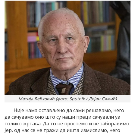
Матија Бећковић (фото: Sputnik / Дејан Симић)
Није нама остављено да сами решавамо, него
да сачувамо оно што су наши преци сачували уз
толико жртава. Да то не проспемо и не заборавимо.
Јер, од нас се не тражи да ишта измислимо, него