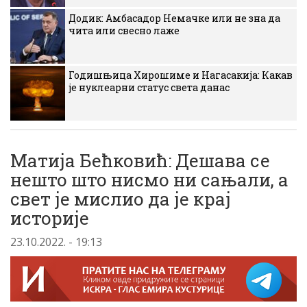
Додик: Амбасадор Немачке или не зна да
чита или свесно лаже
Годишњица Хирошиме и Нагасакија: Какав
је нуклеарни статус света данас
Матија Бећковић: Дешава се
нешто што нисмо ни сањали, а
свет је мислио да је крај
историје
23.10.2022. - 19:13