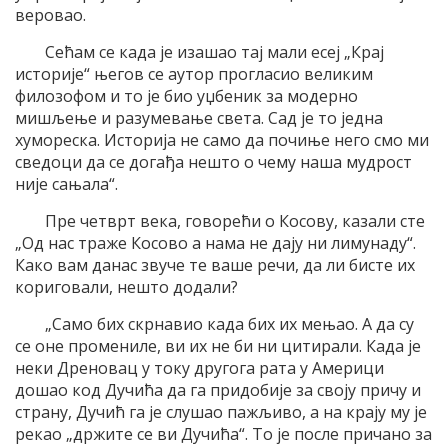
веровао.
Сећам се када је изашао тај мали есеј „Крај
историје“ његов се аутор прогласио великим
филозофом и то је био уџбеник за модерно
мишљење и разумевање света. Сад је то једна
хумореска. Историја не само да почиње него смо ми
сведоци да се догађа нешто о чему наша мудрост
није сањала“.
Пре четврт века, говорећи о Косову, казали сте
„Од нас траже Косово а нама не дају ни лимунаду“.
Како вам данас звуче те ваше речи, да ли бисте их
кориговали, нешто додали?
„Само бих скрнавио када бих их мењао. А да су
се оне промениле, ви их не би ни цитирали. Када је
неки Дреновац у току другога рата у Америци
дошао код Дучића да га придобије за своју причу и
страну, Дучић га је слушао пажљиво, а на крају му је
рекао „држите се ви Дучића“. То је после причано за