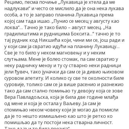
Рецимо, песма почиње „Лукавица је хтела да ме
надлукави“ и често се мислило да је она нека лукава
особа, а то је заправо планина Лукавица према
којој сам тада ишао. „Пунио се месец у августу као
локва“… Тачно је тако било – август месец. „На
градилиштима и рудницима Боксита…“ тачно је то
тај рудник код Никшића који, чини ми се, још ради и
у који сам ја свратио идући на планину Лукавицу…
Све је то било у неком магновењу и у неким
слутњама. Мене је болео стомак, па сам свратио у
неку радничку мензу и ту су стварно неки радници
јели ђувеч, тако јуначки да сам се ја дивио њиховом
суровом апетиту. И колико су све те околности биле
суровије, толико сам се ја више расенио и разнежио
тако да сам стално помињао ту девојку која се зове
Вера Павладољска, која је била две године млађа
од мене и која је остала у Ваљеву. Ја сам је
спомињао неком човеку који је могао да помисли
да је то нешто измишљено као што је ретко ко
помишљао да ту постоји нека стварна личност.
Тако да је и то била поезија“.