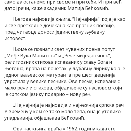
само да останемо при своме и при себи. И при већ
датој речи, каже академик Матија Бећковић.
Његова најновија књига, “Најнајнија“, која је као
и све претходне дочекана као празник поезије,
пред читаоце доноси јединствену љубавну
исповест.
Њоме се познати свет чувених поема попут
„Међе Вука Манитога“ и „Рече ми један чоек“,
религиозних стихова испеваних у славу Бога и
Његоша, враћа на почетак: у љубавну лирику која је
једног ваљевског матуранта пре шест деценија
уврстила у велике песнике. Ове песме, испеване с
мало речи и стихова, обједињене су насловом који
је српском језику подарио – нову реч.
„Најнајнија је најновија и најнежнија српска реч.
У времену у ком се тако мало тепа, она је утолико
упадљивија, објашњава Бећковић.
Ова нас књига враћа у 1962. годину када сте