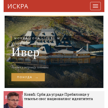
ИСКРА
Навига
Ковић: Срби да уграде Пребиловце у
темеље свог националног идентитета