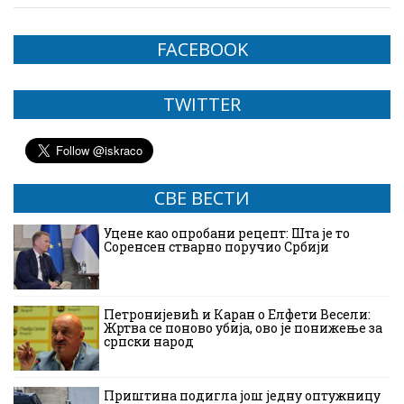
FACEBOOK
TWITTER
СВЕ ВЕСТИ
Уцене као опробани рецепт: Шта је то
Соренсен стварно поручио Србији
Петронијевић и Каран о Елфети Весели:
Жртва се поново убија, ово је понижење за
српски народ
Приштина подигла још једну оптужницу