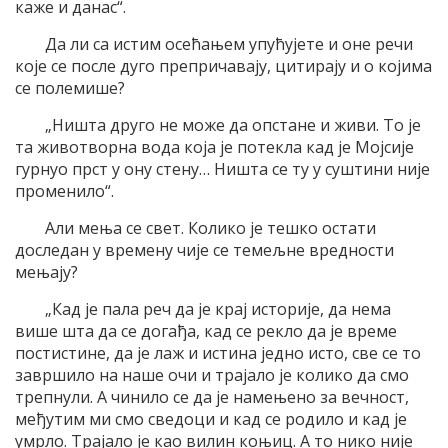
каже и данас“.
Да ли са истим осећањем упућујете и оне речи
које се после дуго препричавају, цитирају и о којима
се полемише?
„Ништа друго не може да опстане и живи. То је
та животворна вода која је потекла кад је Мојсије
гурнуо прст у ону стену… Ништа се ту у суштини није
променило“.
Али мења се свет. Колико је тешко остати
доследан у времену чије се темељне вредности
мењају?
„Кад је пала реч да је крај историје, да нема
више шта да се догађа, кад се рекло да је време
постистине, да је лаж и истина једно исто, све се то
завршило на наше очи и трајало је колико да смо
трепнули. А чинило се да је намењено за вечност,
међутим ми смо сведоци и кад се родило и кад је
умрло. Трајало је као вилин коњиц. А то нико није