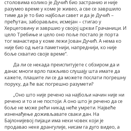
столовима колико је Дучић био застранио и није
разумео време у коме је живео, а све се завршило
тиме да је то био најбољи савет и да је Дучић –
прећутан, заборављен, исмејан – стигао у
Херцеговину и завршио у својој цркви Грачаници. И
цело Требиње и цело оно поље постало је порта
тог манастира у коме лежи Јован Дучић. А нема ко
није био од њега паметнији, напреднији, ко није
боље схватио своје време“.
Да ли се некада преиспитујете с обзиром да и
данас многи врло пажљиво слушају шта имате да
кажете, плашите ли се да можете послати погрешну
поруку, да ће вас погрешно разумети?
„Оно што није речено на најбољи начин није ни
речено и то и не постоји. А оно што је речено да се
боље не може рећи никад неће умрети. Највеће
изненађење доживљавате сваки дан. На
Бајлонијевој пијаци има неки човек који је
продавао неке дрангулије, нисам га дуго видео, а