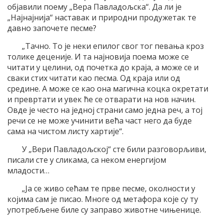
објавили поему „Вера Павладољска“. Да ли је
„Најнајнија“ наставак и природни продужетак те
давно започете песме?
„Тачно. То је неки епилог свог тог певања кроз
толике деценије. И та најновија поема може се
читати у целини, од почетка до краја, а може се и
сваки стих читати као песма. Од краја или од
средине. А може се као она магична коцка окретати
и превртати и увек ће се отварати на нов начин.
Овде је често на једној страни само једна реч, а тој
речи се не може учинити већа част него да буде
сама на чистом листу хартије“.
У „Вери Павладољској“ сте били разговорљиви,
писали сте у сликама, са неком енергијом
младости…
„Ја се живо сећам те прве песме, околности у
којима сам је писао. Многе од метафора које су ту
употребљене биле су заправо животне чињенице.