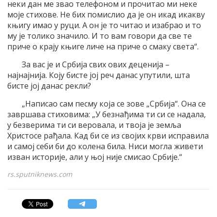
неки дан ме звао телефоном и прочитао ми неке
моје стихове. Не бих помислио да је он икад икакву
књигу имао у руци. А он је то читао и изабрао и то
му је толико значило. И то вам говори да све те
приче о крају књиге личе на приче о смаку света“.
За вас је и Србија свих ових деценија –
најнајнија. Коју бисте јој реч данас упутили, шта
бисте јој данас рекли?
„Написао сам песму која се зове „Србија“. Она се
завршава стиховима: „У безнађима ти си се надала,
у безверима ти си веровала, и твоја је земља
Христосе рађала. Кад би се из својих крви исправила
и самој себи би до колена била. Ниси могла живети
изван историје, али у њој није смисао Србије.“
rs.sputniknews.com