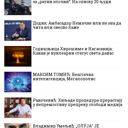
за „ратни злочин“: На списку 20 људи
Додик: Амбасадор Немачке или не зна да
чита или свесно лаже
Годишњица Хирошиме и Нагасакија:
Какав је нуклеарни статус света данас
МАКСИМ ТОМИЋ: Вештачка
интелигенција, Мегалополис
Ракочевић: Хиљаде процедура прерастају
у непремостиву препреку слободи медија
Владимир Умељић: „ОЛУЈА“ ЈЕ