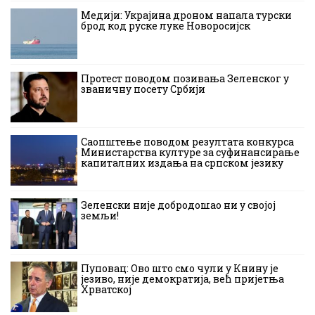
Медији: Украјина дроном напала турски
брод код руске луке Новоросијск
Протест поводом позивања Зеленског у
званичну посету Србији
Саопштење поводом резултата конкурса
Министарства културе за суфинансирање
капиталних издања на српском језику
Зеленски није добродошао ни у својој
земљи!
Пуповац: Ово што смо чули у Книну је
језиво, није демократија, већ пријетња
Хрватској