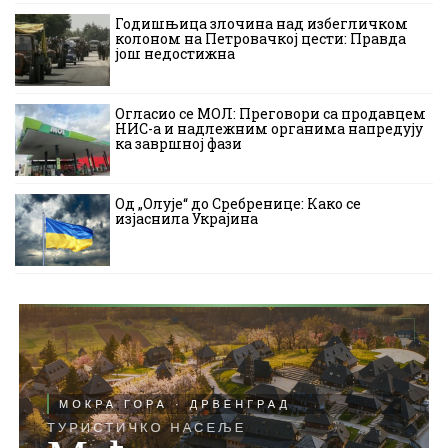
Годишњица злочина над избегличком
колоном на Петровачкој цести: Правда
још недостижна
Огласио се МОЛ: Преговори са продавцем
НИС-а и надлежним органима напредују
ка завршној фази
Од „Олује“ до Сребренице: Како се
изјаснила Украјина