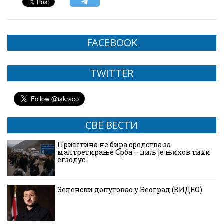
FACEBOOK
TWITTER
СВЕ ВЕСТИ
Приштина не бира средства за
малтретирање Срба – циљ је њихов тихи
егзодус
Зеленски допутовао у Београд (ВИДЕО)