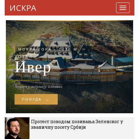
ИСКРА
Навига
Протест поводом позивања Зеленског у
званичну посету Србији