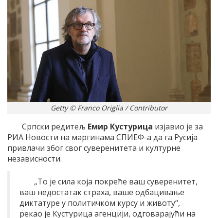
Getty © Franco Origlia / Contributor
Српски редитељ
Емир Кустурица
изјавио је за
РИА Новости на маргинама СПИЕФ-а да га Русија
привлачи због свог суверенитета и културне
независности.
„То је сила која покреће ваш суверенитет,
ваш недостатак страха, ваше одбацивање
диктатуре у политичком курсу и животу“,
рекао је Кустурица агенцији, одговарајући на