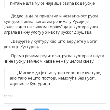
питање шта му се највише свиђа код Русије.
Додао је да га привлачи и независност руске
културе. Према његовим речима, у Русији је
„очигледно на сваком кораку“ да је култура увек
играла важну улогу у животу руског друштва.
„Верујете у културу као што верујете у Бога“,
рекао је Кустурица.
Према речима редитеља, руска култура и наука
чине Русију земљом какве нема у целом свету.
„Мислим да је еволуција европске културе,
ако тако нешто постоји, немогућа без Руса“,
оценио је Кустурица.
rt.rs /