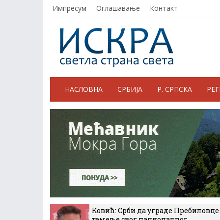
Импресум
Оглашавање
Контакт
НАСЛОВНА
СРБИЈА
Р. СРПСКА
РЕ
Ковић: Срби да уграде Пребиловце
темеље свог националног