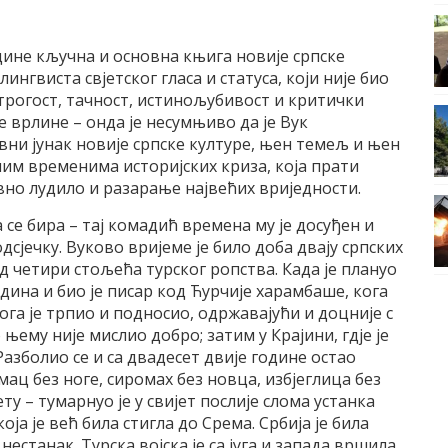
дине кључна и основна књига новије српске
ингвиста свјетског гласа и статуса, који није био
трогост, тачност, истинољубивост и критички
е врлине – онда је несумњиво да је Вук
ни јунак новије српске културе, њен темељ и њен
ним временима историјских криза, која прати
о лудило и разарање највећих вриједности.
 се бира – тај комадић времена му је досуђен и
сјечку. Вуково вријеме је било доба двају српских
д четири стољећа турског ропства. Када је плануо
одина и био је писар код Ћурчије харамбаше, кога
ога је трпио и подносио, одржавајући и доцније с
њему није мислио добро; затим у Крајини, гдје је
зболио се и са двадесет двије године остао
мац без ноге, сиромах без новца, избјеглица без
ету – тумарнуо је у свијет послије слома устанка
оја је већ била стигла до Срема. Србија је била
нестанак. Турска војска је са југа и запада вршила