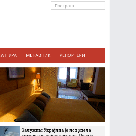
КУЛТУРА
МЕЋАВНИК
РЕПОРТЕРИ
Залужни: Украјина је исцрпела
готово сав војни арсенал, Русија