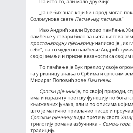
Па исто то, али мало друкчије:
„Ја не бих знао који би народ могао п
Соломунове свете
Песме над песмама
.“
Иво Андрић хвали Вуково памћење. Жив
памћење у ствари било за њега његова земљ
простонародну пјеснарицу
написао је „из г
себе“, па то чудесно памћење Андрић тума
својој земљи и присне везаности са своји
То памћење је Вук прелио у своје огро
га у ризницу знања о Србима и српским зе
Миодраг Поповић зове
Памтивек
.
Српски рјечник
је, по својој природи, с
има и изразиту поетску функцију по богатс
књижевних јунака, али и по описима којима
што је магично привлачио писце и проуч
Српском рјечнику
види претечу свога
Хаза
трилогију романа азбучника –
Семољ гора,
традицију.