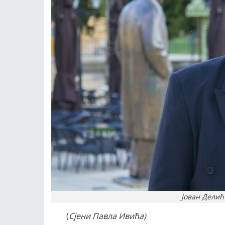
Јован Делић 
(
Сјени Павла Ивића)