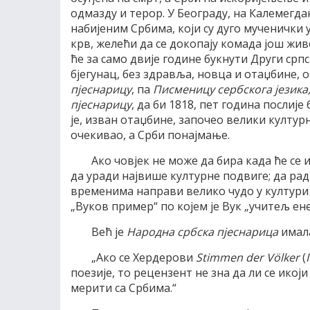
одмазду и терор. У Београду, на Калемегдан
набијеним Србима, који су дуго мученички 
крв, желећи да се докопају комада још жив
ће за само двије године букнути Други српск
бјегунац, без здравља, новца и отаџбине, 
пјеснарицу
, па
Писменицу сербскога језика
пјеснарицу
, да би 1818, пет година послије
је, изван отаџбине, започео велики култур
очекивао, а Срби понајмање.
Ако човјек не може да бира када ће се 
да уради највише културне подвиге; да ради
временима направи велико чудо у култури с
„Вуков пример“ по којем је Вук „учитељ ене
Већ је
Народна србска пјеснарица
имала
„Ако се Хердерови
Stimmen der Völker
(
поезије, то рецензент не зна да ли се ико
мерити са Србима.“