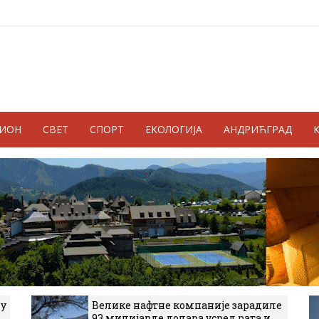
ГИОН
СВЕТ
СПОРТ
ЕКОЛОГИЈА
АНДРИЋГРАД
 у
Велике нафтне компаније зарадиле
93 милијарде долара усред рата и