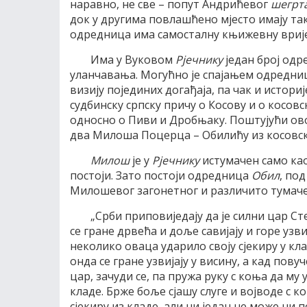
наравно, не све – попут Андрићевог
шегрт
док у другима повлашћено мјесто имају та
одредница има самосталну књижевну врије
Има у Вуковом
Рјечнику
један број одр
уланчавања. Могућно је спајањем одредни
визију појединих догађаја, па чак и истори
судбинску српску причу о Косову и о косовс
односно о Пиви и Дробњаку. Поштујући ово
два Милоша Поцерца – Обилићу из косовск
Милош
је у
Рјечнику
истумачен само ка
постоји. Зато постоји одредница
Обил
, по
Милошевог загонетног и различито тумаче
„Срби приповиједају да је силни цар Ст
се гране дрвећа и доље савијају и горе узвиј
неколико оваца ударило своју сјекиру у клад
онда се гране узвијају у висину, а кад повуч
цар, зачуди се, па пружа руку с коња да му 
кладе. Брже боље сјашу слуге и војводе с к
сјекиру из кладе, али ни један не може ни 