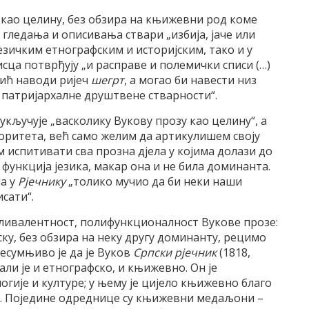
 као целину, без обзира на књижевни род коме
 гледања и описивања ствари „избија, јаче или
језичким етнографским и историјским, тако и у
исца потврђују „и расправе и полемички списи (…)
рић наводи ријеч
шегрт
, а могао би навести низ
е патријархалне друштвене стварности“.
 укључује „васколику Вукову прозу као целину“, а
торитета, већ само желим да артикулишем своју
 испитивати сва прозна дјела у којима долази до
функција језика, макар она и не била доминанта.
ча у
Рјечнику
„толико мучио да би неки наши
сати“.
ливалентност, полифункционалност Вукове прозе:
ску, без обзира на неку другу доминанту, рецимо
есумњиво је да је Вуков
Српски рјечник
(1818,
али је и етнографско, и књижевно. Он је
гије и културе; у њему је цијело књижевно благо
. Поједине одреднице су књижевни медаљони –