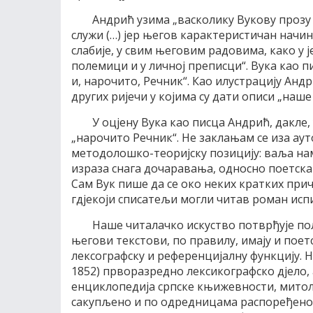
Андрић узима „васколику Вукову прозу
служи (…) јер његов карактеристичан начин
слабије, у свим његовим радовима, како у 
полемици и у личној преписци“. Вука као п
и, нарочито, Речник“. Као илустрацију Анд
других ријечи у којима су дати описи „наш
У оцјену Вука као писца Андрић, дакле,
„нарочито Речник“. Не заклањам се иза ау
методолошко-теоријску позицију: ваља нам
израза снага дочаравања, односно поетска 
Сам Вук пише да се око неких кратких при
гдјекоји списатељи могли читав роман испи
Наше читалачко искуство потврђује по
његови текстови, по правилу, имају и поет
лексографску и референцијалну функцију. Н
1852) прворазредно лексикографско дјело, 
енциклопедија српске књижевности, митоло
сакупљено и по одредницама распоређено