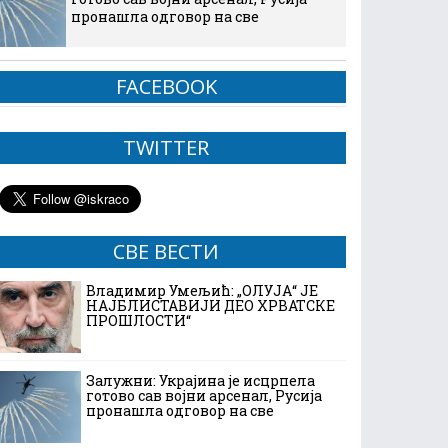
пронашла одговор на све
FACEBOOK
TWITTER
СВЕ ВЕСТИ
Владимир Умељић: „ОЛУЈА“ ЈЕ
НАЈБЛИСТАВИЈИ ДЕО ХРВАТСКЕ
ПРОШЛОСТИ“
Залужни: Украјина је исцрпела
готово сав војни арсенал, Русија
пронашла одговор на све