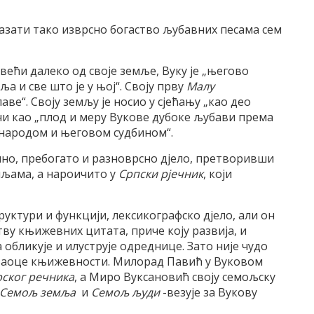
оказати тако изврсно богаство љубавних песама сем
ећи далеко од своје земље, Вуку је „његово
а и све што је у њој“. Своју прву
Малу
лаве“. Своју земљу је носио у сјећању „као део
чи као „плод и меру Вукове дубоке љубави према
м народом и његовом судбином“.
мно, пребогато и разноврсно дјело, претворивши
мљама, а нароичито у
Српски рјечник
, који
труктури и функцији, лексикографско дјело, али он
тву књижевних цитата, приче коју развија, и
 обликује и илуструје одреднице. Зато није чудо
аваоце књижевности. Милорад Павић у Вуковом
рског речника
, а Миро Вуксановић своју семољску
 Семољ земља
и
Семољ људи
-везује за Вукову