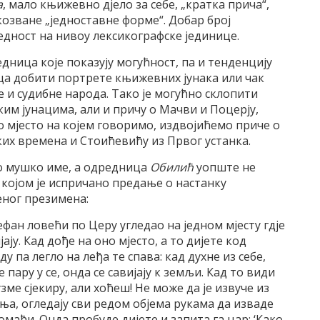
а
, мало књижевно дјело за себе, „кратка прича“,
козване „једноставне форме“. Добар број
дност на нивоу лексикографске јединице.
едница које показују могућност, па и тенденцију
ца добити портрете књижевних јунака или чак
је и судибне народа. Тако је могућно склопити
ким јунацима, али и причу о Мачви и Поцерју,
 мјесто на којем говоримо, издвојићемо приче о
их времена и Стоићевићу из Првог устанка.
о мушко име, а одредница
Обилић
уопште не
д којом је испричано предање о настанку
ног презимена:
ефан ловећи по Церу угледао на једном мјесту гдје
ају. Кад дође на оно мјесто, а то дијете код
у па легло на леђа те спава: кад духне из себе,
е пару у се, онда се савијају к земљи. Кад то види
узме сјекиру, али хоћеш! Не може да је извуче из
оња, огледају сви редом објема рукама да изваде
помаћи. Онда пробуде дијете и запита га цар: ‘Како