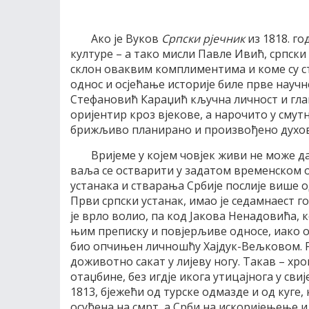
Ако је Вуков
Српски рјечник
из 1818. го
културе – а тако мисли Павле Ивић, српски л
склон оваквим комплиментима и коме су с
однос и осјећање историје биле прве научн
Стефановић Караџић кључна личност и глав
оријентир кроз вјекове, а нарочито у смут
брижљиво планирано и произвођено духовн
Вријеме у којем човјек живи не може да
ваља се остварити у задатом временском од
устанака и стварања Србије послије више о
Први српски устанак, имао је седамнаест г
је врло волио, па код Јакова Ненадовића, к
њим преписку и повјерљиве односе, иако о 
био опчињен личношћу Хајдук-Вељковом. Ра
доживотно сакат у лијеву ногу. Такав – хро
отаџбине, без игдје икога утицајнога у свиј
1813, бјежећи од турске одмазде и од куге, к
осуђена на смрт, а Срби на искоријењење и 