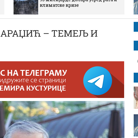
климатске кризе
. КАРАЏИЋ – ТЕМЕЉ И