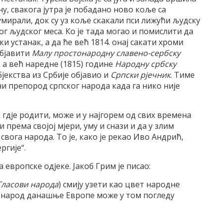
у, свакога јутра је побадано ново коље са
умирали, док су уз коље скакали пси лижући људску
ог људског меса. Ко је тада могао и помислити да
и устанак, а да ће већ 1814. онај сакати хроми
објавити
Малу простонародну славено-сербску
,
а већ наредне (1815) године
Народну србску
 бјекства из Србије објавио и
Српски рјечник
. Тиме
ни препород српског народа када га нико није
и гдје родити, може и у најгорем од свих времена
 према својој мјери, уму и снази и да у злим
вога народа. То је, како је рекао Иво Андрић,
ргије“.
 европске одјеке. Јакоб Грим је писао:
Гласови народа
) смију узети као цвет народне
ји народ данашње Европе може у том погледу