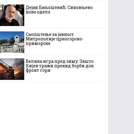
Дејан Баљошевић: Синовљево
ново одело
Саопштење за јавност
Митрополије црногорско-
приморске
Велика игра пред зиму: Зашто
Кијев тражи прекид борби док
фронт гори