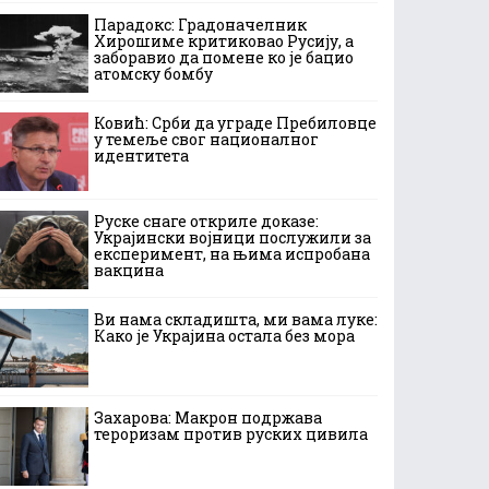
Парадокс: Градоначелник
Хирошиме критиковао Русију, а
заборавио да помене ко је бацио
атомску бомбу
Ковић: Срби да уграде Пребиловце
у темеље свог националног
идентитета
Руске снаге откриле доказе:
Украјински војници послужили за
експеримент, на њима испробана
вакцина
Ви нама складишта, ми вама луке:
Како је Украјина остала без мора
Захарова: Макрон подржава
тероризам против руских цивила