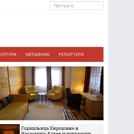
КУЛТУРА
МЕЋАВНИК
РЕПОРТЕРИ
Годишњица Хирошиме и
Нагасакија: Какав је нуклеарни