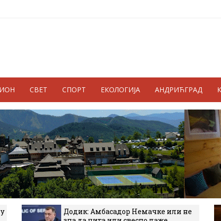
ГИОН
СВЕТ
СПОРТ
ЕКОЛОГИЈА
АНДРИЋГРАД
 у
Додик: Амбасадор Немачке или не
зна да чита или свесно лаже