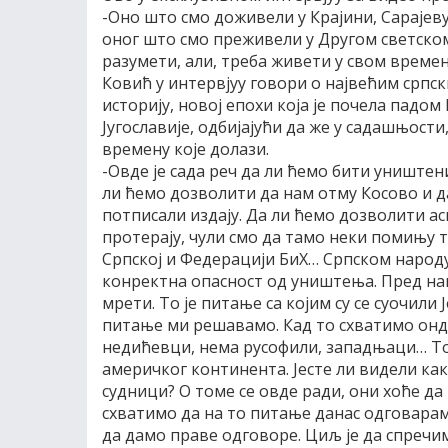
-Оно што смо доживели у Крајини, Сарајеву
оног што смо преживели у Другом светском 
разумети, али, треба живети у свом времен
Ковић у интервјуу говори о највећим српск
историју, новој епохи која је почела падом
Југославије, одбијајући да же у садашњост
времену које долази.
-Овде је сада реч да ли ћемо бити уништен
ли ћемо дозволити да нам отму Косово и да
потписали издају. Да ли ћемо дозволити ас
протерају, чули смо да тамо неки помињу т
Српској и Федерацији БиХ… Српском народу
конректна опасност од уништења. Пред на
мрети. То је питање са којим су се суочили 
питање ми решавамо. Кад то схватимо онд
недићевци, нема русофили, западњаци… То 
америчког континента. Јесте ли видели как
судници? О томе се овде ради, они хоће да н
схватимо да на то питање данас одговарам
да дамо праве одговоре. Циљ је да спречи