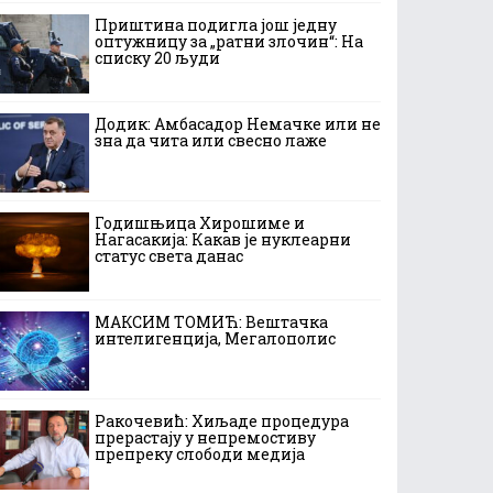
Приштина подигла још једну
оптужницу за „ратни злочин“: На
списку 20 људи
Додик: Амбасадор Немачке или не
зна да чита или свесно лаже
Годишњица Хирошиме и
Нагасакија: Какав је нуклеарни
статус света данас
МАКСИМ ТОМИЋ: Вештачка
интелигенција, Мегалополис
Ракочевић: Хиљаде процедура
прерастају у непремостиву
препреку слободи медија