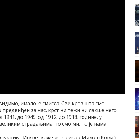
видимо, имало је смисла. Све кроз шта смо
но предвиђен за нас, крст ни тежи ни лакше него
941. до 1945. од 1912. до 1918. године, у
великим страдањима, то смо ми, то је нама
одукцију „Искре“ каже историчар Милош Ковић.