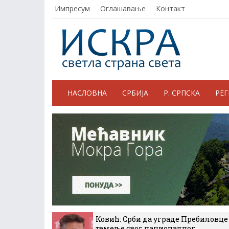
Импресум
Оглашавање
Контакт
НАСЛОВНА
СРБИЈА
Р. СРПСКА
РЕ
Ковић: Срби да уграде Пребиловце
темеље свог националног