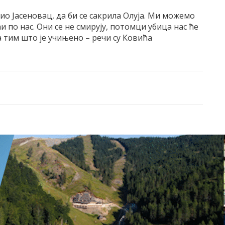
ио Јасеновац, да би се сакрила Олуја. Ми можемо
 по нас. Они се не смирују, потомци убица нас ће
 тим што је учињено – речи су Ковића