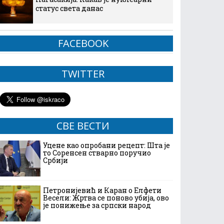
статус света данас
FACEBOOK
TWITTER
СВЕ ВЕСТИ
Уцене као опробани рецепт: Шта је
то Соренсен стварно поручио
Србији
Петронијевић и Каран о Елфети
Весели: Жртва се поново убија, ово
је понижење за српски народ