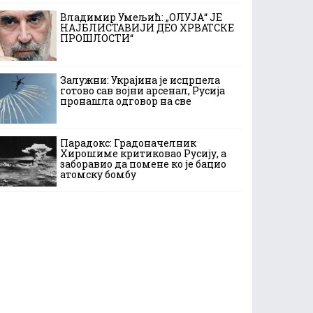
Владимир Умељић: „ОЛУЈА“ ЈЕ
НАЈБЛИСТАВИЈИ ДЕО ХРВАТСКЕ
ПРОШЛОСТИ“
Залужни: Украјина је исцрпела
готово сав војни арсенал, Русија
пронашла одговор на све
Парадокс: Градоначелник
Хирошиме критиковао Русију, а
заборавио да помене ко је бацио
атомску бомбу