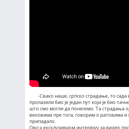
-Свако наше, српско страдање, то сада 
пролазили био је један пут који је био тач
што смо могли да понесемо. Та страдања од 1
вековима пре тога, говорим о ратовима и 
припадало.
Ово у ексклузивном интервјуу за видео пр