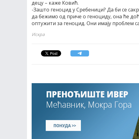
децу – каже Ковић.
-Зашто геноцид у Сребеници? Да би се сакр
да бежимо од приче о геноциду, она ће доћи
оптужити за геноцид. Они имају проблем са
Искра