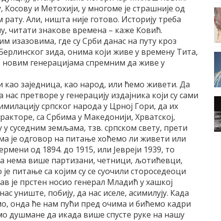
, Косову и Метохији, у многоме је страшније од
рату. Али, ништа није готово. Историју треба
у, читати знакове времена – каже Ковић.
им изазовима, где су Срби данас на путу кроз
 Берлинског зида, онима који живе у времену Тита,
и, новим генерацијама спремним да живе у
и као заједница, као народ, или ћемо живети. Да
 нас претворе у генерацију издајника који су сами
имилацију српског народа у Црној Гори, да их
ракторе, са Србима у Македонији, Хрватској,
 у суседним земљама, тзв. српском свету, прети
ма је одговор на питање хоћемо ли живети или
Јермени од 1894. до 1915, или Јевреји 1939, то
а нема више партизани, четници, љотићевци,
је питање са којим су се суочили стороседеоци
ав је прстен носио генерал Младић у хашкој
ас униште, побију, да нас иселе, асимилују. Када
о, онда ће нам пући пред очима и бићемо кадри
мо душмане да икада више спусте руке на нашу