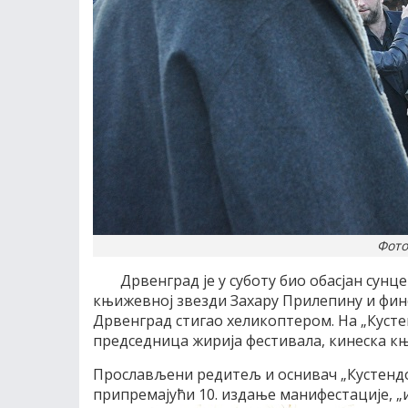
Фото
Дрвенград је у суботу био обасјан сунц
књижевној звезди Захару Прилепину и финск
Дрвенград стигао хеликоптером. На „Кусте
председница жирија фестивала, кинеска к
Прослављени редитељ и оснивач „Кустендор
припремајући 10. издање манифестације, „