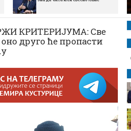
РЖИ КРИТЕРИЈУМА: Све
а оно друго ће пропасти
ћу