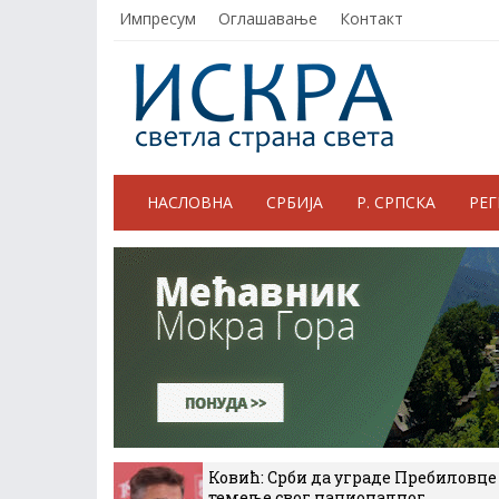
Импресум
Оглашавање
Контакт
НАСЛОВНА
СРБИЈА
Р. СРПСКА
РЕ
Ковић: Срби да уграде Пребиловце
темеље свог националног