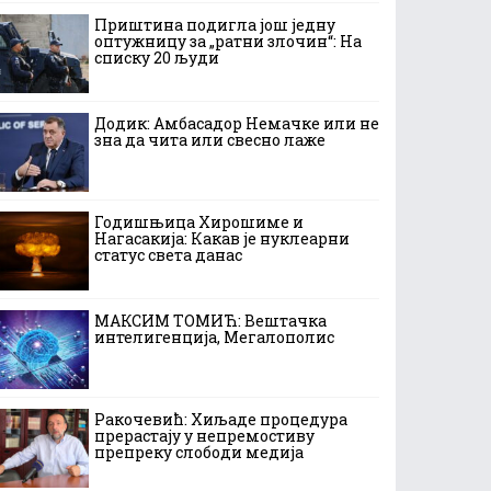
Приштина подигла још једну
оптужницу за „ратни злочин“: На
списку 20 људи
Додик: Амбасадор Немачке или не
зна да чита или свесно лаже
Годишњица Хирошиме и
Нагасакија: Какав је нуклеарни
статус света данас
МАКСИМ ТОМИЋ: Вештачка
интелигенција, Мегалополис
Ракочевић: Хиљаде процедура
прерастају у непремостиву
препреку слободи медија