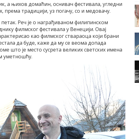
к, а њихов домаћин, оснивач фестивала, угледни
, према традицији, уз погачу, со и медовачу.
у петак. Реч је о награђиваном филипинском
нику филмског фестивала у Венецији. Овај
арактерисао као филмског ствараоца који брани
стала да буде, каже да му се веома допада
ме што је место сусрета великих светских имена
ом уметношћу.