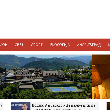
ГИОН
СВЕТ
СПОРТ
ЕКОЛОГИЈА
АНДРИЋГРАД
 у
Додик: Амбасадор Немачке или не
зна да чита или свесно лаже