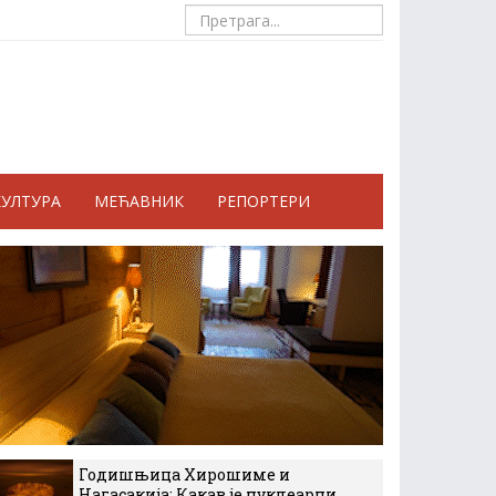
КУЛТУРА
МЕЋАВНИК
РЕПОРТЕРИ
Годишњица Хирошиме и
Нагасакија: Какав је нуклеарни