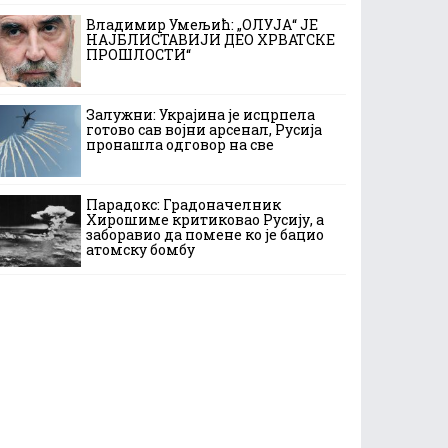
Владимир Умељић: „ОЛУЈА“ ЈЕ
НАЈБЛИСТАВИЈИ ДЕО ХРВАТСКЕ
ПРОШЛОСТИ“
Залужни: Украјина је исцрпела
готово сав војни арсенал, Русија
пронашла одговор на све
Парадокс: Градоначелник
Хирошиме критиковао Русију, а
заборавио да помене ко је бацио
атомску бомбу