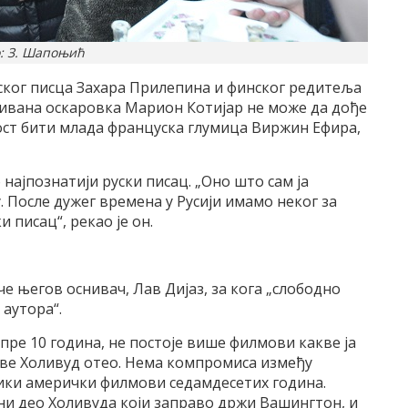
: З. Шапоњић
руског писца Захара Прилепина и финског редитеља
љивана оскаровка Марион Котијар не може да дође
гост бити млада француска глумица Виржин Ефира,
 најпознатији руски писац. „Оно што сам ја
. После дужег времена у Русији имамо неког за
 писац“, рекао је он.
че његов оснивач, Лав Дијаз, за кога „слободно
 аутора“.
 пре 10 година, не постоје више филмови какве ја
ове Холивуд отео. Нема компромиса између
лики амерички филмови седамдесетих година.
адни део Холивуда који заправо држи Вашингтон, и