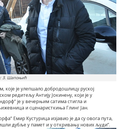
: З. Шапоњић
ем, које је улепшало добродошлицу руској
ом редитељу Антију Јокинену, који је у
ндорф“ је у вечерњим сатима стигла и
њижевница и сценаристкиња Глинг Јан.
фа“ Емир Кустурица изјавио је да су овога пута,
ишли дубље у памет и у откривању нових људи“.