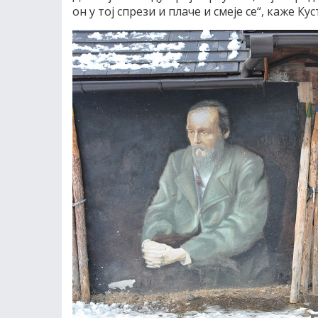
он у тој спрези и плаче и смеје се“, каже Ку