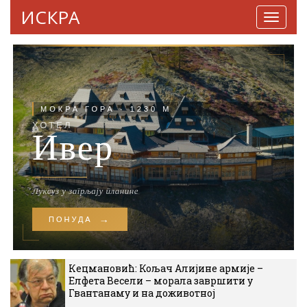
ИСКРА
Навига
Кецмановић: Кољач Алијине армије –
Елфета Весели – морала завршити у
Гвантанаму и на доживотној