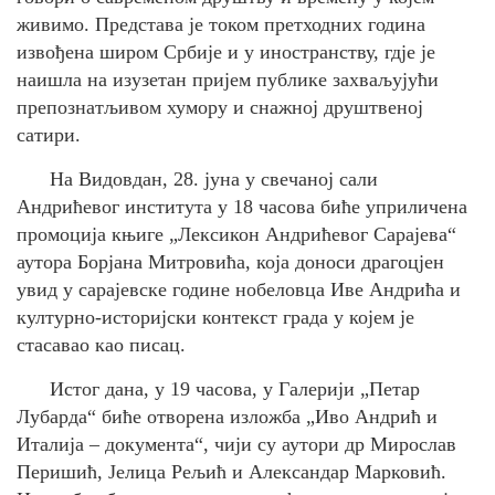
живимо. Представа је током претходних година
извођена широм Србије и у иностранству, гдје је
наишла на изузетан пријем публике захваљујући
препознатљивом хумору и снажној друштвеној
сатири.
На Видовдан, 28. јуна у свечаној сали
Андрићевог института у 18 часова биће уприличена
промоција књиге „Лексикон Андрићевог Сарајева“
аутора Борјана Митровића, која доноси драгоцјен
увид у сарајевске године нобеловца Иве Андрића и
културно-историјски контекст града у којем је
стасавао као писац.
Истог дана, у 19 часова, у Галерији „Петар
Лубарда“ биће отворена изложба „Иво Андрић и
Италија – документа“, чији су аутори др Мирослав
Перишић, Јелица Рељић и Александар Марковић.