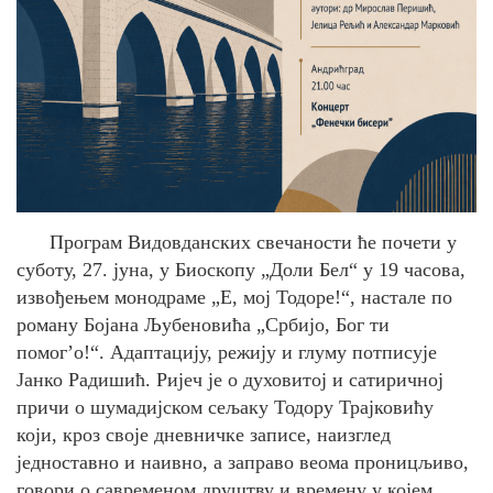
Програм Видовданских свечаности ће почети у
суботу, 27. јуна, у Биоскопу „Доли Бел“ у 19 часова,
извођењем монодраме „Е, мој Тодоре!“, настале по
роману Бојана Љубеновића „Србијо, Бог ти
помог’о!“. Адаптацију, режију и глуму потписује
Јанко Радишић. Ријеч је о духовитој и сатиричној
причи о шумадијском сељаку Тодору Трајковићу
који, кроз своје дневничке записе, наизглед
једноставно и наивно, а заправо веома проницљиво,
говори о савременом друштву и времену у којем