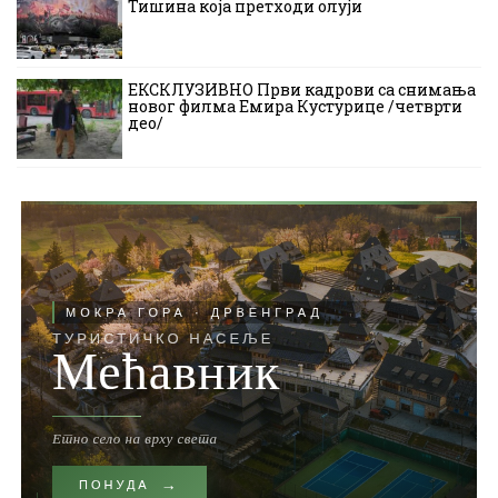
Тишина која претходи олуји
ЕКСКЛУЗИВНО Први кадрови са снимања
новог филма Емира Кустурице /четврти
део/