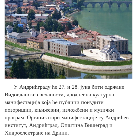
У Андрићграду ће 27. и 28. јуна бити одржане
Видовданске свечаности, дводневна културна
манифестација која ће публици понудити
позоришни, књижевни, изложбени и музички
програм. Организатори манифестације су Андрићев
институт, Андрићград, Општина Вишеград и
Хидроелектране на Дрини.