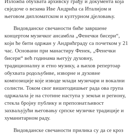
Изложба обухвата архивску грађу и документа која
свједоче о везама Иве Андрића са Италијом и
његовом дипломатском и културном дјеловању.
Видовданске свечаности биће завршене
концертом музичког ансамбла „Фенечки бисери“,
који ће бити одржан у Андрићграду са почетком у 21
час. Основани при манастиру Фенек, „Фенечки
бисери“ већ годинама његују духовну,
традиционалну и етно музику, а њихов репертоар
обухвата родољубиве, изворне и духовне
композиције које изводе млади музичари и вокални
солисти. Током свог вишегодишњег рада ова група
одржалала је на стотине наступа у земљи и региону,
стекла бројну публику и препознатљивост
захваљујући његовању српске музичке традиције и
хуманитарном раду.
Видовданске свечаности прилика су да се кроз