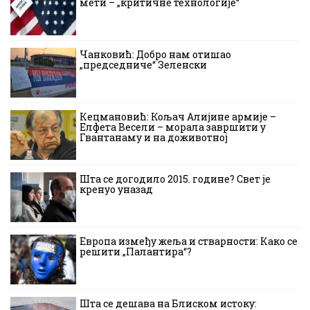
мети – „критичне технологије“
Чанковић: Добро нам отишао
„председниче“ Зеленски
Кецмановић: Кољач Алијине армије –
Елфета Весели – морала завршити у
Гвантанаму и на доживотној
Шта се догодило 2015. године? Свет је
кренуо уназад
Европа између жеља и стварности: Како се
решити „Палантира“?
Шта се дешава на Блиском истоку: