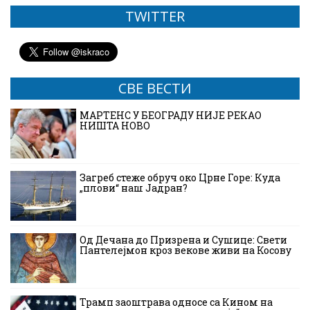
TWITTER
СВЕ ВЕСТИ
МАРТЕНС У БЕОГРАДУ НИЈЕ РЕКАО
НИШТА НОВО
Загреб стеже обруч око Црне Горе: Куда
„плови“ наш Јадран?
Од Дечана до Призрена и Сушице: Свети
Пантелејмон кроз векове живи на Косову
Трамп заоштрава односе са Кином на