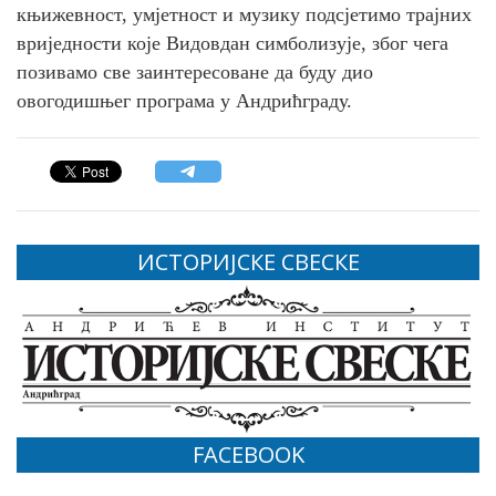
књижевност, умјетност и музику подсјетимо трајних
вриједности које Видовдан симболизује, због чега
позивамо све заинтересоване да буду дио
овогодишњег програма у Андрићграду.
ИСТОРИЈСКЕ СВЕСКЕ
FACEBOOK