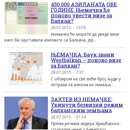
450.000 АЗИЛАНАТА ОВЕ
ГОДИНЕ: Њемачка ће
поново увести визе за
Балкан?
28.07.2015. - 12:59
Њемачка ће морати да уведе визе
како би зауставила азиланте са Балкана, јер...
ЊЕМАЧКА: Баук звани
Westbalkan – поново визе
за Балкан?
28.07.2015. - 7:37
С обзиром на све већи број људи у
потрази за азилом из земаља...
ЗАХТЕВ ИЗ НЕМАЧКЕ:
Укинути безвизни режим
балканским земљама
26.07.2015. - 21:34
Према речима лидера Хришћанско-
социјалне уније у Баварској,