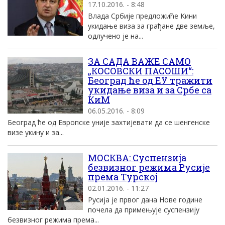
17.10.2016. - 8:48
Влада Србиjе предложиће Kини
укидање виза за грађане две земље,
одлучено jе на...
ЗА САДА ВАЖЕ САМО
„КОСОВСКИ ПАСОШИ“:
Београд ће од ЕУ тражити
укидање виза и за Србе са
КиМ
06.05.2016. - 8:09
Београд ће од Европске уније захтијевати да се шенгенске
визе укину и за...
МОСКВА: Суспензиjа
безвизног режима Русиjе
према Tурскоj
02.01.2016. - 11:27
Русиjа jе првог дана Нове године
почела да примењуjе суспензиjу
безвизног режима према...