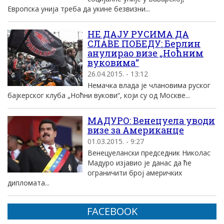
Европска унија треба да укине безвизни...
НЕ ДАЈУ РУСИМА ДА
СЛАВЕ ПОБЕДУ: Берлин
анулирао визе „Ноћним
вуковима“
26.04.2015. - 13:12
Немачка влада је члановима руског
бајкерског клуба „Ноћни вукови“, који су од Москве...
МАДУРО: Венецуела уводи
визе за Американце
01.03.2015. - 9:27
Венецуелански председник Николас
Мадуро изјавио је данас да ће
ограничити број америчких
дипломата...
FACEBOOK