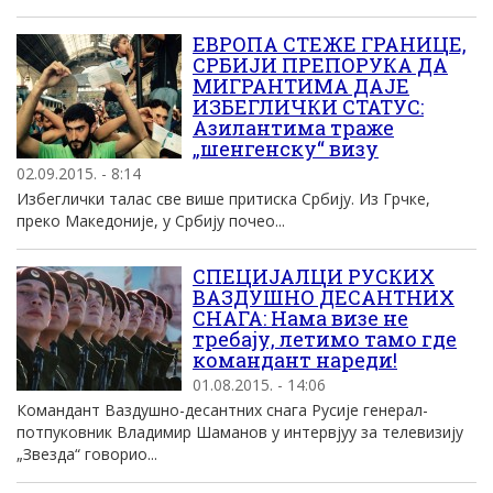
ЕВРОПА СТЕЖЕ ГРАНИЦЕ,
СРБИЈИ ПРЕПОРУКА ДА
МИГРАНТИМА ДАЈЕ
ИЗБЕГЛИЧКИ СТАТУС:
Азилантима траже
„шенгенску“ визу
02.09.2015. - 8:14
Избеглички талас све више притиска Србију. Из Грчке,
преко Македоније, у Србију почео...
СПЕЦИЈАЛЦИ РУСКИХ
ВАЗДУШНО ДЕСАНТНИХ
СНАГА: Нама визе не
требају, летимо тамо где
командант нареди!
01.08.2015. - 14:06
Командант Ваздушно-десантних снага Русије генерал-
потпуковник Владимир Шаманов у интервјуу за телевизију
„Звезда“ говорио...