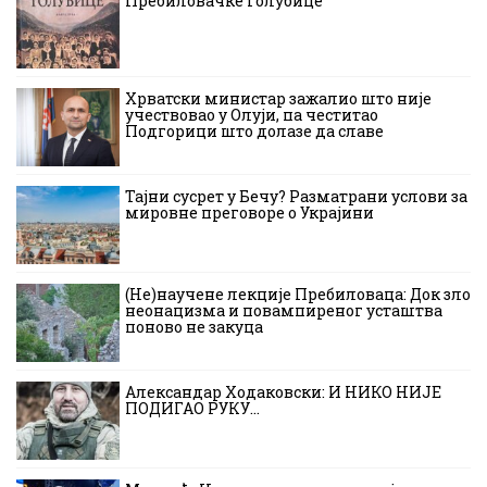
Пребиловачке голубице
Хрватски министар зажалио што није
учествовао у Олуји, па честитао
Подгорици што долазе да славе
Тајни сусрет у Бечу? Разматрани услови за
мировне преговоре о Украјини
(Не)научене лекције Пребиловаца: Док зло
неонацизма и повампиреног усташтва
поново не закуца
Александар Ходаковски: И НИКО НИЈЕ
ПОДИГАО РУКУ…