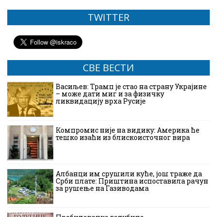
TWITTER
СВЕ ВЕСТИ
Васиљев: Трамп је стао на страну Украјине
– може дати миг и за физичку
ликвидацију врха Русије
Компромис није на видику: Америка ће
тешко изаћи из блискоисточног вира
Албанци им срушили куће, још траже да
Срби плате: Приштина испоставила рачун
за рушење на Газиводама