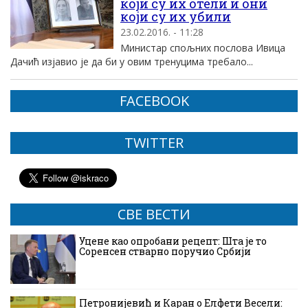
који су их отели и они
који су их убили
23.02.2016. - 11:28
Министар спољних послова Ивица
Дачић изјавио је да би у овим тренуцима требало...
FACEBOOK
TWITTER
СВЕ ВЕСТИ
Уцене као опробани рецепт: Шта је то
Соренсен стварно поручио Србији
Петронијевић и Каран о Елфети Весели: