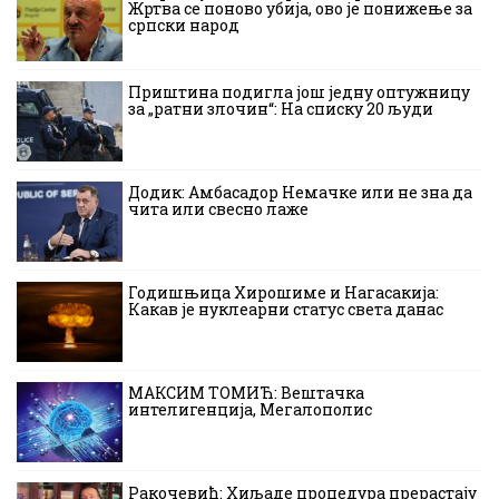
Жртва се поново убија, ово је понижење за
српски народ
Приштина подигла још једну оптужницу
за „ратни злочин“: На списку 20 људи
Додик: Амбасадор Немачке или не зна да
чита или свесно лаже
Годишњица Хирошиме и Нагасакија:
Какав је нуклеарни статус света данас
МАКСИМ ТОМИЋ: Вештачка
интелигенција, Мегалополис
Ракочевић: Хиљаде процедура прерастају