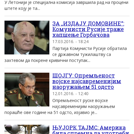
У Летонији је специјална комисија завршила рад на процени
штете коју је та...
ЗА „ИЗДАЈУ ДОМОВИНЕ“:
Комунисти Русије траже
хапшење Горбачова
17.03.2016. - 18:24
Партија Комунисти Русије обратила
се државном тужилаштву са
захтевом да покрене кривични поступак...
ШОЈГУ: Опремљеност
војске најсавременијим
наоружањем 51 одсто
12.01.2016. - 12:40
Опремљеност руске војске
најсавременијим наоружањем
порашће ове године на 51 одсто, изјавио је...
ЊУЈОРК ТАЈМС: Америка
била спремна да употреби