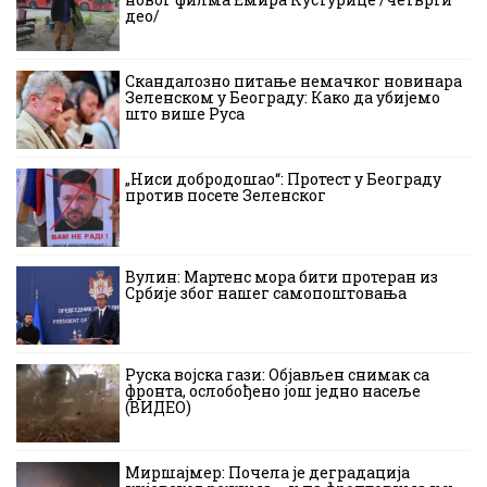
део/
Скандалозно питање немачког новинара
Зеленском у Београду: Како да убијемо
што више Руса
„Ниси добродошао“: Протест у Београду
против посете Зеленског
Вулин: Мартенс мора бити протеран из
Србије због нашег самопоштовања
Руска војска гази: Објављен снимак са
фронта, ослобођено још једно насеље
(ВИДЕО)
Миршајмер: Почела је деградација