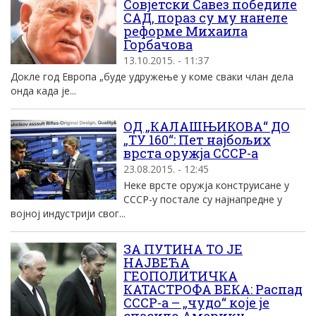
Совјетски Савез победиле
САД, пораз су му нанеле
реформе Михаила
Горбачова
13.10.2015. - 11:37
Докле год Европа „буде удружење у коме сваки члан дела
онда када је...
ОД „КАЛАШЊИКОВА“ ДО
„ТУ 160“: Пет најбољих
врста оружја СССР-а
23.08.2015. - 12:45
Неке врсте оружја конструисане у
СССР-у постале су најнапредне у
војној индустрији свог...
ЗА ПУТИНА ТО ЈЕ
НАЈВЕЋА
ГЕОПОЛИТИЧКА
КАТАСТРОФА ВЕКА: Распад
СССР-а – „чудо“ које је