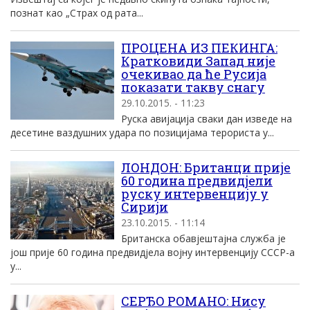
познат као „Страх од рата...
ПРОЦЕНА ИЗ ПЕКИНГА:
Кратковиди Запад није
очекивао да ће Русија
показати такву снагу
29.10.2015. - 11:23
Руска авијација сваки дан изведе на
десетине ваздушних удара по позицијама терориста у...
ЛОНДОН: Британци прије
60 година предвидјели
руску интервенцију у
Сирији
23.10.2015. - 11:14
Британска обавјештајна служба је
још прије 60 година предвидјела војну интервенцију СССР-а
у...
СЕРЂО РОМАНО: Нису