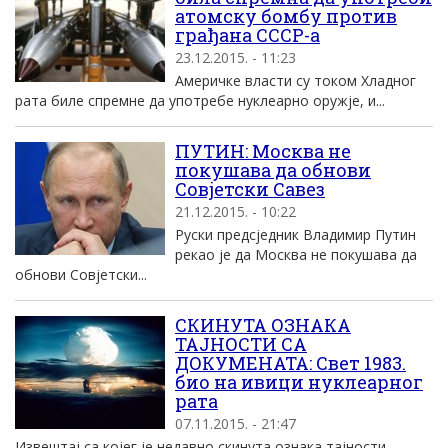
атомску бомбу против
грађана СССР-а
23.12.2015. - 11:23
Америчке власти су током Хладног
рата биле спремне да употребе нуклеарно оружје, и...
ПУТИН: Москва не
покушава да обнови
Совјетски Савез
21.12.2015. - 10:22
Руски предсједник Владимир Путин
рекао је да Москва не покушава да
обнови Совјетски...
СКИНУТА ОЗНАКА
ТАЈНОСТИ СА
ДОКУМЕНАТА: Свет 1983.
био на ивици нуклеарног
рата
07.11.2015. - 21:47
Извештај са којег је недавно скинута ознака тајности,