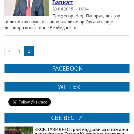
Балкан
20.04.2015. - 16:04
Професор Игор Панарин, доктор
политичких наука и главни аналитичар Организације
договора колективне безбедности...
«
1
2
FACEBOOK
TWITTER
СВЕ ВЕСТИ
ЕКСКЛУЗИВНО Први кадрови са снимања
новог филма Емира Кустурице /четврти