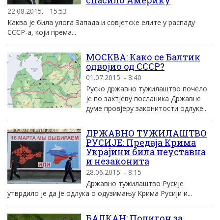
спасило Америку
22.08.2015. - 15:53
Каква је била улога Запада и совјетске елите у распаду
СССР-а, који према...
МОСКВА: Како се Балтик
одвојио од СССР?
01.07.2015. - 8:40
Руско државно тужилаштво почело
је по захтјеву посланика Државне
думе провјеру законитости одлуке...
ДРЖАВНО ТУЖИЛАШТВО
РУСИЈЕ: Предаја Крима
Украјини била неуставна
и незаконита
28.06.2015. - 8:15
Државно тужилаштво Русије
утврдило је да је одлука о одузимању Крима Русији и...
БАЛКАН: Полигон за