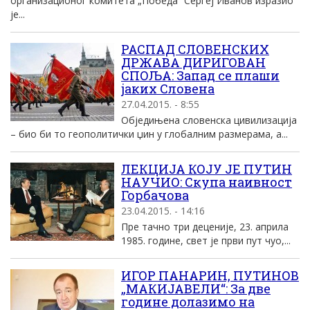
организационог комитета „Победа“ Сергеј Иванов изразио
је...
РАСПАД СЛОВЕНСКИХ
ДРЖАВА ДИРИГОВАН
СПОЉА: Запад се плаши
јаких Словена
27.04.2015. - 8:55
Обједињена словенска цивилизација
– био би то геополитички џин у глобалним размерама, а...
ЛЕКЦИЈА КОЈУ ЈЕ ПУТИН
НАУЧИО: Скупа наивност
Горбачова
23.04.2015. - 14:16
Пре тачно три деценије, 23. априла
1985. године, свет је први пут чуо,...
ИГОР ПАНАРИН, ПУТИНОВ
„МАКИЈАВЕЛИ“: За две
године долазимо на