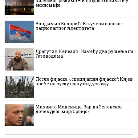
кијевског режима – и на фронтовима и у
економији
Владимир Коларић: Кључеви српског
националног идентитета
Драгутин Ненезић: Између два рушења на
Газиводама
После фијаска -„специјални фијаско“: Кијев
креће на руску војну индустрију
Михаило Меденица: Зар да Зеленског
дочекујеш, моја Србијо?!