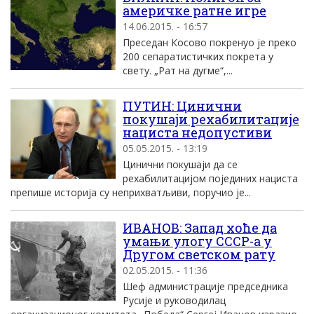
америчке ратне игре
14.06.2015. - 16:57
Преседан Косово покренуо је преко
200 сепаратистичких покрета у
свету. „Рат на дугме“,...
ПУТИН: Цинични
покушаји рехабилитације
нациста недопустиви
05.05.2015. - 13:19
Цинични покушаји да се
рехабилитацијом појединих нациста
препише историја су неприхватљиви, поручио је...
ИВАНОВ: Запад хоће да
умањи улогу СССР-а у
Другом светском рату
02.05.2015. - 11:36
Шеф администрације председника
Русије и руководилац