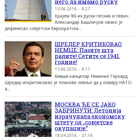
него да имамо руску
13.06.2016. - 8:27
Крајем ’80-их руски песник и певач
Александар Башлачјов овако је
дефинисао совјетски бирократски...
ШРЕДЕР КРИТИКОВАО
НЕМЦЕ: Пазите шта
радите! Сетите се 1941.
године!
13.06.2016. - 8:17
Бивши канцелар Немачке Герхард
Шредер искритиковао је планове земље да у оквиру НАТО-
а...
МОСКВА ЋЕ СЕ ЈАКО
ЗАБРИНУТИ: Летонија
израчунала економску
штету од „совјетске
окупације“
18.04.2016. - 21:16