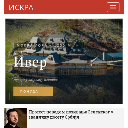
ИСКРА
Навига
Протест поводом позивања Зеленског у
званичну посету Србији