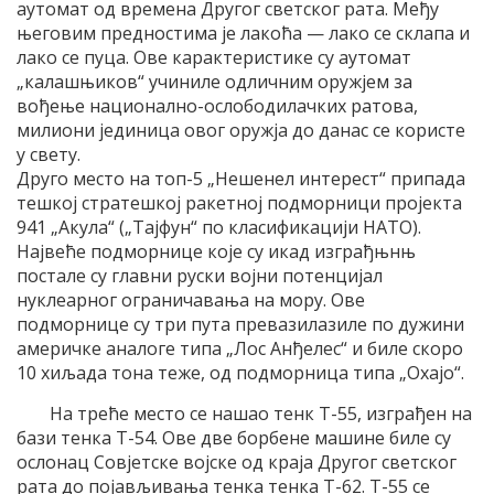
аутомат од времена Другог светског рата. Међу
његовим предностима је лакоћа — лако се склапа и
лако се пуца. Ове карактеристике су аутомат
„калашњиков“ учиниле одличним оружјем за
вођење национално-ослободилачких ратова,
милиони јединица овог оружја до данас се користе
у свету.
Друго место на топ-5 „Нешенел интерест“ припада
тешкој стратешкој ракетној подморници пројекта
941 „Акула“ („Тајфун“ по класификацији НАТО).
Највеће подморнице које су икад изграђњнњ
постале су главни руски војни потенцијал
нуклеарног ограничавања на мору. Ове
подморнице су три пута превазилазиле по дужини
америчке аналоге типа „Лос Анђелес“ и биле скоро
10 хиљада тона теже, од подморница типа „Охајо“.
На треће место се нашао тенк Т-55, изграђен на
бази тенка Т-54. Ове две борбене машине биле су
ослонац Совјетске војске од краја Другог светског
рата до појављивања тенка тенка Т-62. Т-55 се