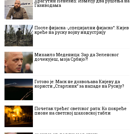
Драгутин Ненезић: Између два рушења на
Газиводама
После фијаска -„специјални фијаско“: Кијев
креће на руску војну индустрију
Михаило Меденица: Зар да Зеленског
дочекујеш, моја Србијо?!
Готово је: Маск не дозвољава Кијеву да
користи „Старлинк“ за нападе на Русију?
Почетак трећег светског рата: Ко покреће
пионе на светској шаховској табли