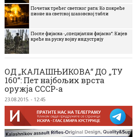
Почетак трећег светског рата: Ко покреће
пионе на светској шаховској табли
После фијаска -„специјални фијаско“: Кијев
креће на руску војну индустрију
ОД „КАЛАШЊИКОВА“ ДО „ТУ
160“: Пет најбољих врста
оружја СССР-а
23.08.2015. - 12:45