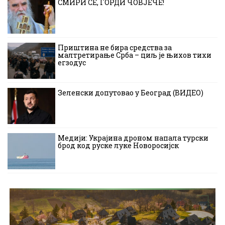
СМИРИ СЕ, ГОРДИ ЧОВЈЕЧЕ!
Приштина не бира средства за
малтретирање Срба – циљ је њихов тихи
егзодус
Зеленски допутовао у Београд (ВИДЕО)
Медији: Украјина дроном напала турски
брод код руске луке Новоросијск