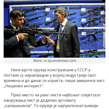
Фото: rs.sputniknews.com
Неке врсте оружја конструисане у СССР-у
постале су најнапредне у војној индустрији свог
времена и до данас се користе, пише амерички лист
„Нешенел интерест“.
Прво место на ранг-листи најбољег совјетског
наоружања лист је доделио аутомату
„калашњиков“. То оружје је најпрепознатљивији