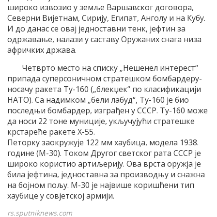
широко извозио у земље Варшавског договора,
Северни Вијетнам, Сирију, Египат, Анголу и на Кубу.
И до данас се овај једноставни тенк, јефтин за
одржавање, налази у саставу Оружаних снага низа
афричких држава.
Четврто место на списку „Нешенел интерест“
припада суперсоничном стратешком бомбардеру-
носачу ракета Ту-160 („блекџек“ по класификацији
НАТО). Са надимком „бели лабуд“, Ту-160 је био
последњи бомбардер, изграђен у СССР. Ту-160 може
да носи 22 тоне муниције, укључујући стратешке
крстареће ракете Х-55.
Петорку заокружује 122 мм хаубица, модела 1938.
године (М-30). Током Другог светског рата СССР је
широко користио артиљерију. Ова врста оружја је
била јефтина, једноставна за производњу и снажна
на бојном пољу. М-30 је највише коришћени тип
хаубице у совјетској армији.
rs.sputniknews.com