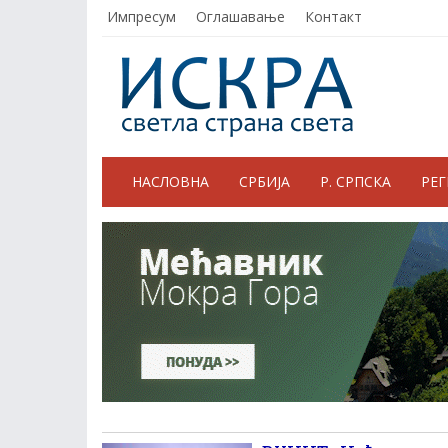
Импресум
Оглашавање
Контакт
НАСЛОВНА
СРБИЈА
Р. СРПСКА
РЕ