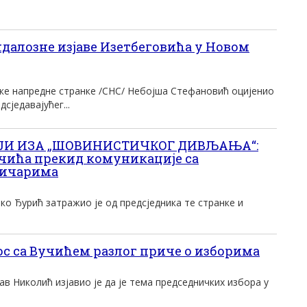
алозне изјаве Изетбеговића у Новом
ке напредне странке /СНС/ Небојша Стефановић оцијенио
сједавајућег...
ЈИ ИЗА „ШОВИНИСТИЧКОГ ДИВЉАЊА“:
чића прекид комуникације са
ичарима
о Ђурић затражио је од предсjедника те странке и
с са Вучићем разлог приче о изборима
в Николић изjавио jе да jе тема председничких избора у