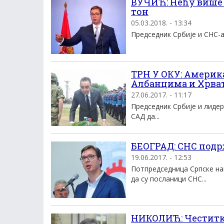
ВУЧИЋ: Нећу више 
тон
05.03.2018. - 13:34
Председник Србије и СНС-а 
ТРН У ОКУ: Америка
Албанцима и Хрва
27.06.2017. - 11:17
Председник Србије и лиде
САД да...
БЕОГРАД: СНС подр
19.06.2017. - 12:53
Потпредседница Српске на
да су посланици СНС...
НИКОЛИЋ: Честитке