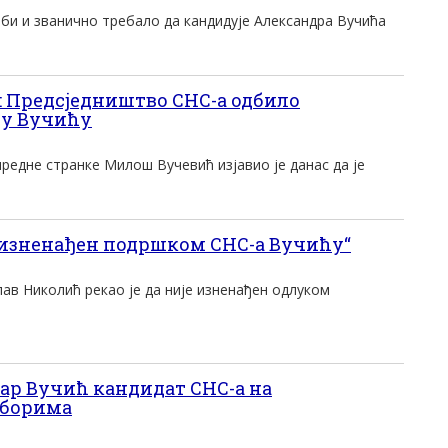
би и званично требало да кандидује Александра Вучића
 Предсједништво СНС-а одбило
у Вучићу
редне странке Милош Вучевић изјавио је данас да је
изненађен подршком СНС-а Вучићу“
ав Николић рекао је да није изненађен одлуком
ар Вучић кандидат СНС-а на
зборима