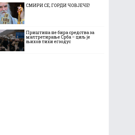
СМИРИ СЕ, ГОРДИ ЧОВЈЕЧЕ!
Приштина не бира средства за
малтретирање Срба – циљ је
њихов тихи егзодус