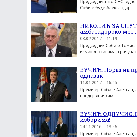
Председништво СНС једног
Србије буде Александар...
НИКОЛИЋ ЗА СПУТЊ
амбасадорско мест
08.02.2017. - 11:19
Председник Србије Томисла
измишљотинама, срачунати
ВУЧИЋ: Пораз на п
одлазак
11.01.2017. - 16:25
Премијер Србије Александа
предсједничким...
ВУЧИЋ ОДЛУЧИО: 
изборима!
24.11.2016. - 13:56
Премијер Србије Александ