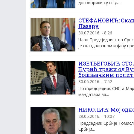
договорили су се да...
СТЕФАНОВИЋ: Сканд
Пазару
30.07.2016. - 8:26
Члан Предсједништва Српс
је скандалозном изјаву пред
ИЗЕТБЕГОВИЋ СТО
Ђурић тражи од Ву
бошњачким полит
30.06.2016. - 7:52
Потпредсjедник СНС-а Марк
мандатара за...
НИКОЛИЋ: Mоj одно
29.05.2016. - 10:07
Председник Србиjе Tомисла
Србиjи...