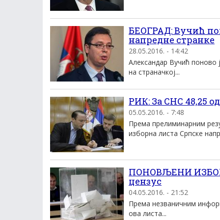
БЕОГРАД: Вучић по
напредне странке
28.05.2016. - 14:42
Александар Вучић поново ј
на страначкој...
РИК: Зa СНС 48,25 
05.05.2016. - 7:48
Према прелиминарним резу
изборна листа Српске напре
ПОНОВЉЕНИ ИЗБОРИ
цензус
04.05.2016. - 21:52
Према незваничним информ
ова листа...