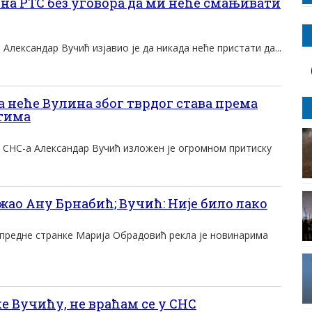
на РТС без уговора да ми неће смањивати
Александар Вучић изјавио је да никада неће пристати да...
 неће Вулина због тврдог става према
тима
р СНС-а Александар Вучић изложен је огромном притиску
жао Ану Брнабић; Вучић: Није било лако
предне странке Марија Обрадовић рекла је новинарима
 Вучићу, не враћам се у СНС