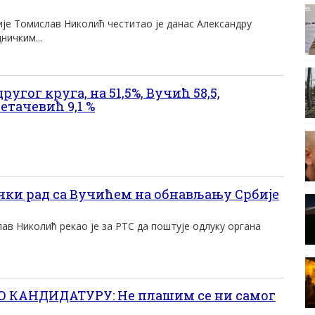
ије Томислав Николић честитао је данас Александру
ничким...
угог круга, на 51,5%, Вучић 58,5,
етачевић 9,1 %
ки рад са Вучићем на обнављању Србије
ав Николић рекао је за РТС да поштује одлуку органа
КАНДИДАТУРУ: Не плашим се ни самог