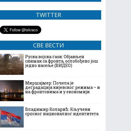
TWITTER
СВЕ ВЕСТИ
Руска војска гази: Објављен
снимак са фронта, ослобођено још
једно насеље (ВИДЕО)
Миршајмер: Почела је
деградација кијевског режима – и
на фронтовима и у економији
Владимир Коларић: Кључеви
српског националног идентитета