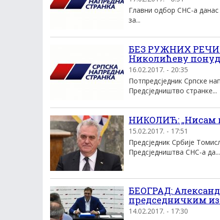
Главни одбор СНС-а данас 
за...
БЕЗ РУЖНИХ РЕЧИ:
Николићеву понуд
16.02.2017. - 20:35
Потпредсједник Српске нап
Предсједништво странке...
НИКОЛИЋ: „Нисам 
15.02.2017. - 17:51
Предсједник Србије Томисл
Предсједништва СНС-а да...
БЕОГРАД: Александ
председничким и
14.02.2017. - 17:30