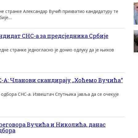
не странке Александар Вучић прихватио кандидатуру те
је....
ндидат СНС-а за предсједника Србије
дне странке једногласно је донио одлуку да је њихов
А: Чланови скандирају „Хоћемо Вучића“
 одбора СНС-а. Извештач Спутњика јавља да се очекује
преговора Вучића и Николића, данас
дбора