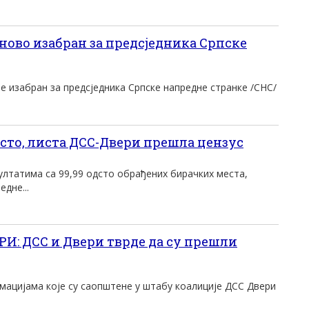
ново изабран за предсједника Српске
е изабран за предсједника Српске напредне странке /СНС/
одсто, листа ДСС-Двери прешла цензус
лтатима са 99,99 одсто обрађених бирачких места,
дне...
: ДСС и Двери тврде да су прешли
ацијама које су саопштене у штабу коалиције ДСС Двери