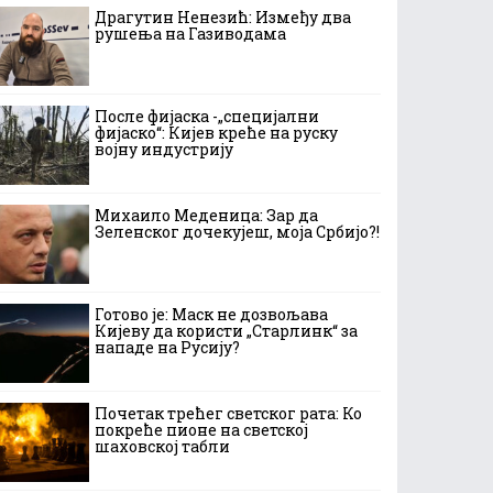
Драгутин Ненезић: Између два
рушења на Газиводама
После фијаска -„специјални
фијаско“: Кијев креће на руску
војну индустрију
Михаило Меденица: Зар да
Зеленског дочекујеш, моја Србијо?!
Готово је: Маск не дозвољава
Кијеву да користи „Старлинк“ за
нападе на Русију?
Почетак трећег светског рата: Ко
покреће пионе на светској
шаховској табли