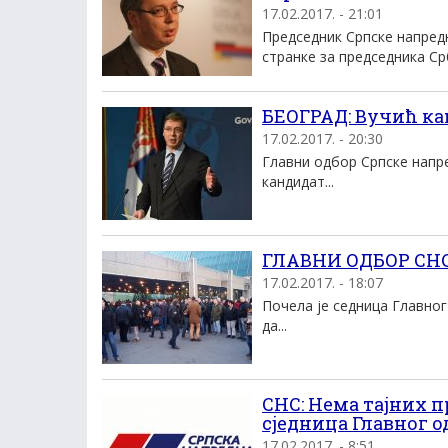
17.02.2017. - 21:01
Председник Српске напред
странке за председника Срби
БЕОГРАД: Вучић ка
17.02.2017. - 20:30
Главни одбор Српске напре
кандидат...
ГЛАВНИ ОДБОР СНС-
17.02.2017. - 18:07
Почела је седница Главног
да...
СНС: Нема тајних 
сједница Главног о
17.02.2017. - 8:51