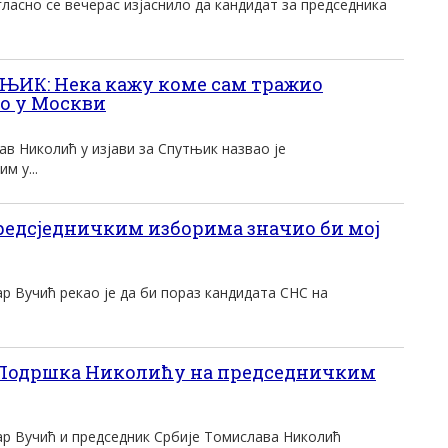
ласно се вечерас изјаснило да кандидат за председника
ИК: Нека кажу коме сам тражио
о у Москви
в Николић у изјави за Спутњик назвао је
м у...
редсjедничким изборима значио би мој
р Вучић рекао је да би пораз кандидата СНС на
Подршка Николићу на председничким
ар Вучић и председник Србије Томислава Николић