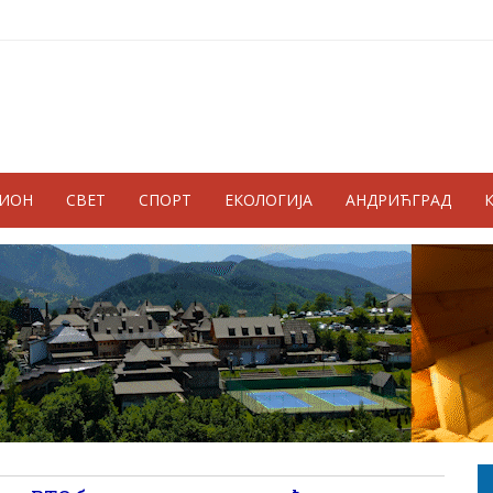
ГИОН
СВЕТ
СПОРТ
ЕКОЛОГИЈА
АНДРИЋГРАД