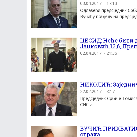
03.04.2017. - 17:13
Одлазећи предсједник Срб
Вучићу побједу на предсјед
ЦЕСИД: Неће бити др
Јанковић 13,6, Прел
02.04.2017. - 21:36
НИКОЛИЋ: Заједнич
22.02.2017. - 8:17
Предсједник Србије Томисл
СНС-а...
ВУЧИЋ ПРИХВАТИО 
страха