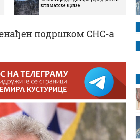
климатске кризе
енађен подршком СНС-а