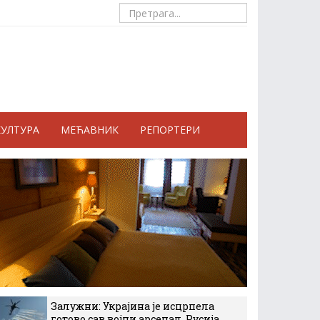
КУЛТУРА
МЕЋАВНИК
РЕПОРТЕРИ
Залужни: Украјина је исцрпела
готово сав војни арсенал, Русија