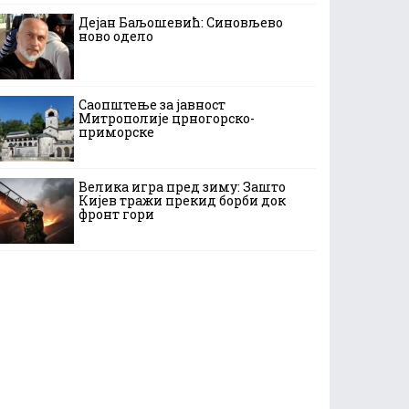
Дејан Баљошевић: Синовљево
ново одело
Саопштење за јавност
Митрополије црногорско-
приморске
Велика игра пред зиму: Зашто
Кијев тражи прекид борби док
фронт гори