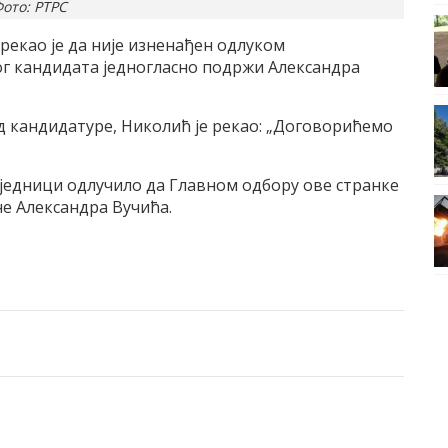
ото: РТРС
рекао је да није изненађен одлуком
ог кандидата једногласно подржи Александра
од кандидатуре, Николић је рекао: „Договорићемо
сједници одлучило да Главном одбору ове странке
не Александра Вучића.