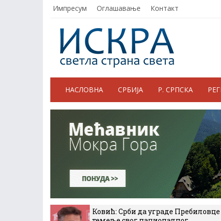
Импресум
Оглашавање
Контакт
НАСЛОВНА
СРБИЈА
Р. СРПСКА
РЕ
Ковић: Срби да уграде Пребиловце
темеље свог националног