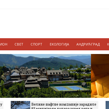
ГИОН
СВЕТ
СПОРТ
ЕКОЛОГИЈА
АНДРИЋГРАД
 у
Велике нафтне компаније зарадиле
93 милијарде долара усред рата и