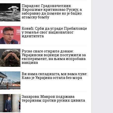
Парадокс: Градоначелник
Хирошиме критиковао Русију, а
заборавио да помене ко је бацио
атомску бомбу
Ковић: Срби да уграде Пребиловце
у темеље свог националног
идентитета
Руске снаге откриле доказе:
Украјински војници послужили за
експеримент, на њима испробана
вакцина
Ви нама складишта, ми вама луке:
Како је Украјина остала без мора
Захарова: Макрон подржава
тероризам против руских цивила