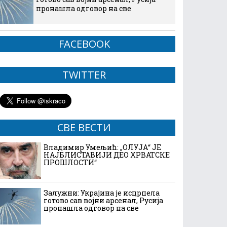
пронашла одговор на све
FACEBOOK
TWITTER
СВЕ ВЕСТИ
Владимир Умељић: „ОЛУЈА“ ЈЕ
НАЈБЛИСТАВИЈИ ДЕО ХРВАТСКЕ
ПРОШЛОСТИ“
Залужни: Украјина је исцрпела
готово сав војни арсенал, Русија
пронашла одговор на све