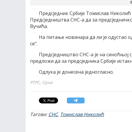
Ф
Предсједник Србије Томислав Николић 
Предсједништва СНС-а да за предсједничк
Вучића.
На питање новинара да ли је одустао 
се“.
Предсједништво СНС-а је на синоћњој 
предложи да за предсједника Србије истак
Одлука је донесена једногласно.
РТРС, Срна
Тагови:
СНС
,
Томислав Николић