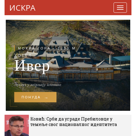
ИСКРА
Навига
Ковић: Срби да уграде Пребиловце у
темеље свог националног идентитета