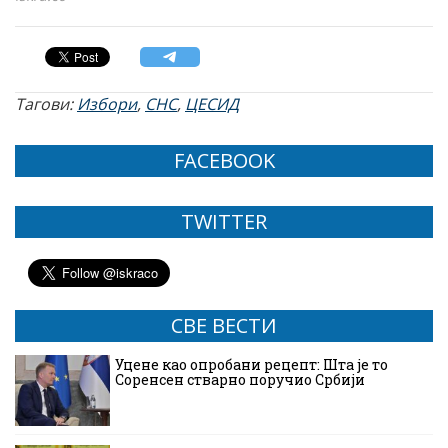
Тагови:
Избори
,
СНС
,
ЦЕСИД
FACEBOOK
TWITTER
СВЕ ВЕСТИ
Уцене као опробани рецепт: Шта је то
Соренсен стварно поручио Србији