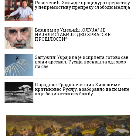
Ракочевић: Хиљаде процедура прерастају
у непремостиву препреку слободи медија
Владимир Умељић: „ОЛУЈА“ ЈЕ
НАЈБЛИСТАВИЈИ ДЕО ХРВАТСКЕ
ПРОШЛОСТИ“
Залужни: Украјина је исцрпела готово сав
војни арсенал, Русија пронашла одговор
на све
Парадокс: Градоначелник Хирошиме
критиковао Русију, а заборавио да помене
ко је бацио атомску бомбу