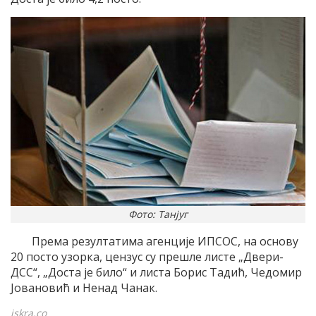
Фото: Танјуг
Према резултатима агенције ИПСОС, на основу
20 посто узорка, цензус су прешле листе „Двери-
ДСС“, „Доста је било“ и листа Борис Тадић, Чедомир
Јовановић и Ненад Чанак.
iskra.co