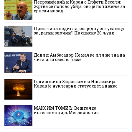
Петронијевић и Каран о Елфети Весели:
Жртва се поново убија, ово је понижење за
српски народ
Приштина подигла још једну оптужницу
за „ратни злочин“: На списку 20 људи
Додик: Амбасадор Немачке или не зна да
чита или свесно лаже
Годишњица Хирошиме и Нагасакија:
Какав је нуклеарни статус света данас
МАКСИМ ТОМИЋ: Вештачка
интелигенција, Мегалополис