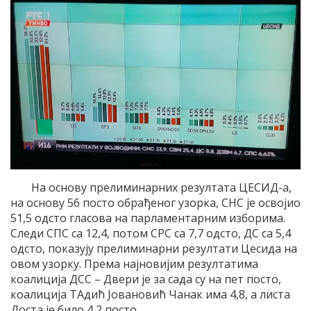
На основу прелиминарних резултата ЦЕСИД-а,
на основу 56 посто обрађеног узорка, СНС је освојио
51,5 одсто гласова на парламентарним изборима.
Следи СПС са 12,4, потом СРС са 7,7 одсто, ДС са 5,4
одсто, показују прелиминарни резултати Цесида на
овом узорку. Према најновијим резултатима
коалиција ДСС – Двери је за сада су на пет посто,
коалиција ТАдић Јовановић Чанак има 4,8, а листа
Доста је било 4,2 посто.