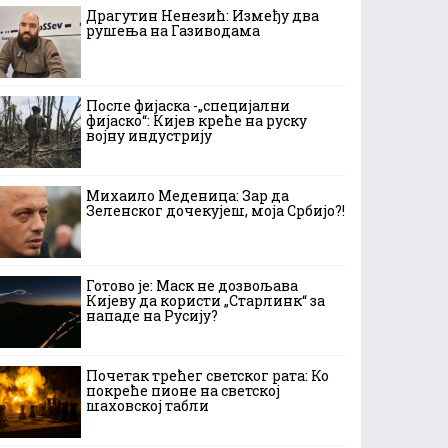
Драгутин Ненезић: Између два
рушења на Газиводама
После фијаска -„специјални
фијаско“: Кијев креће на руску
војну индустрију
Михаило Меденица: Зар да
Зеленског дочекујеш, моја Србијо?!
Готово је: Маск не дозвољава
Кијеву да користи „Старлинк“ за
нападе на Русију?
Почетак трећег светског рата: Ко
покреће пионе на светској
шаховској табли