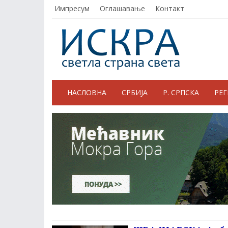
Импресум
Оглашавање
Контакт
НАСЛОВНА
СРБИЈА
Р. СРПСКА
РЕ