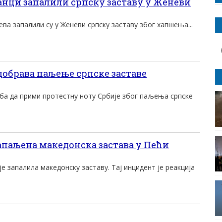
нци запалили српску заставу у Женеви
ва запалили су у Женеви српску заставу због хапшења...
добрава паљење српске заставе
ба да прими протестну ноту Србиjе због паљења српске
паљена македонска застава у Пећи
е запалила македонску заставу. Тај инцидент је реакција