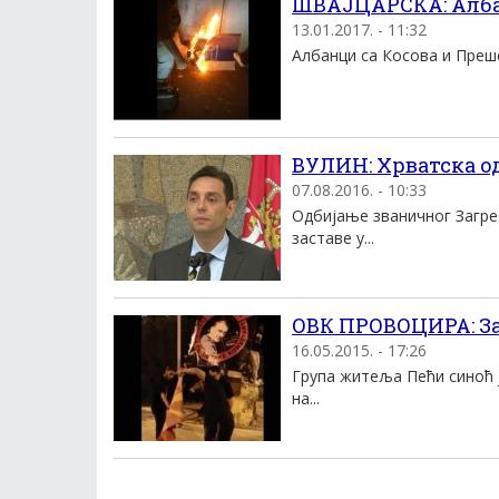
ШВАЈЦАРСКА: Алба
13.01.2017. - 11:32
Албанци са Косова и Преше
ВУЛИН: Хрватска о
07.08.2016. - 10:33
Oдбиjање званичног Загре
заставе у...
ОВК ПРОВОЦИРА: За
16.05.2015. - 17:26
Група житеља Пећи синоћ ј
на...