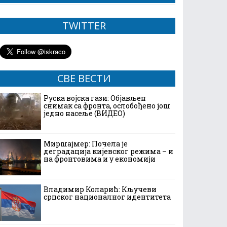
TWITTER
СВЕ ВЕСТИ
Руска војска гази: Објављен
снимак са фронта, ослобођено још
једно насеље (ВИДЕО)
Миршајмер: Почела је
деградација кијевског режима – и
на фронтовима и у економији
Владимир Коларић: Кључеви
српског националног идентитета