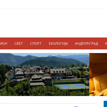
ГИОН
СВЕТ
СПОРТ
ЕКОЛОГИЈА
АНДРИЋГРАД