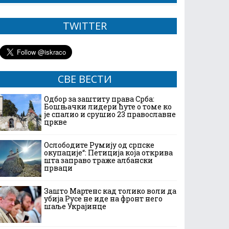
TWITTER
СВЕ ВЕСТИ
Одбор за заштиту права Срба:
Бошњачки лидери ћуте о томе ко
је спалио и срушио 23 православне
цркве
Ослободите Румију од српске
окупације“: Петиција која открива
шта заправо траже албански
прваци
Зашто Мартенс кад толико воли да
убија Русе не иде на фронт него
шаље Украјинце