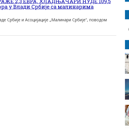
ЖЕ 2,3 ЕВРА, ХЛАДЊАЧАРИ НУДЕ 109,5
ора у Влади Србије са малинарима
де Србије и Асоцијације „Малинари Србије“, поводом