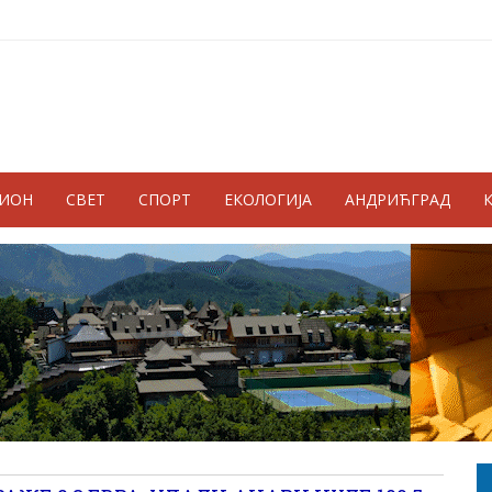
ГИОН
СВЕТ
СПОРТ
ЕКОЛОГИЈА
АНДРИЋГРАД