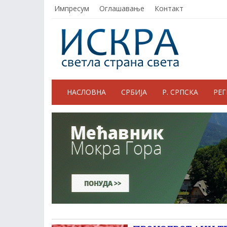
Импресум
Оглашавање
Контакт
НАСЛОВНА
СРБИЈА
Р. СРПСКА
РЕ