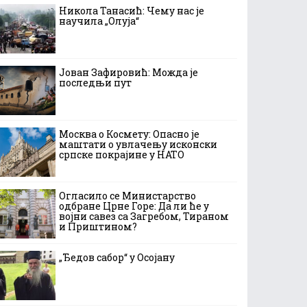
Никола Танасић: Чему нас је
научила „Олуја“
Јован Зафировић: Можда је
последњи пут
Москва о Космету: Опасно је
маштати о увлачењу исконски
српске покрајине у НАТО
Огласило се Министарство
одбране Црне Горе: Да ли ће у
војни савез са Загребом, Тираном
и Приштином?
„Ђедов сабор“ у Осојану