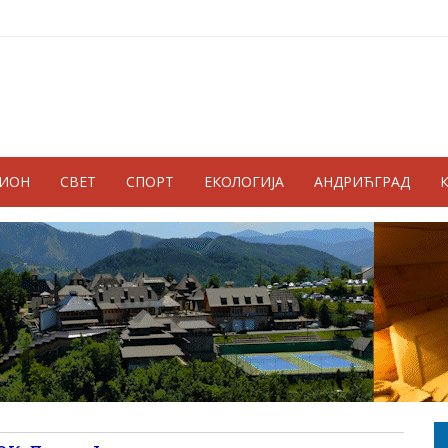
ГИОН
СВЕТ
СПОРТ
ЕКОЛОГИЈА
АНДРИЋГРАД