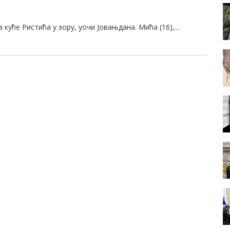
 куће Ристића у зору, уочи Јовањдана. Мића (16),...