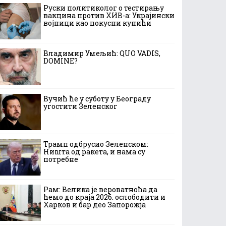
Руски политиколог о тестирању
вакцина против ХИВ-а: Украјински
војници као покусни кунићи
Владимир Умељић: QUO VADIS,
DOMINE?
Вучић ће у суботу у Београду
угостити Зеленског
Трамп одбрусио Зеленском:
Ништа од ракета, и нама су
потребне
Рам: Велика је вероватноћа да
ћемо до краја 2026. ослободити и
Харков и бар део Запорожја