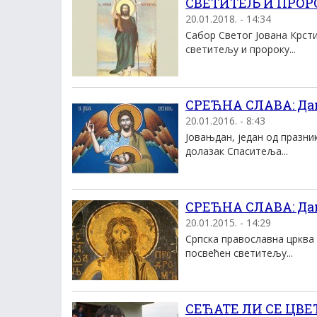
СВЕТИТЕЉ И ПРОРО
20.01.2018. - 14:34
Сабор Светог Јована Крст
светитељу и пророку...
СРЕЋНА СЛАВА: Да
20.01.2016. - 8:43
Јовањдан, један од празни
долазак Спаситеља...
СРЕЋНА СЛАВА: Дан
20.01.2015. - 14:29
Српска православна црква 
посвећен светитељу...
СЕЋАТЕ ЛИ СЕ ЦВЕТК