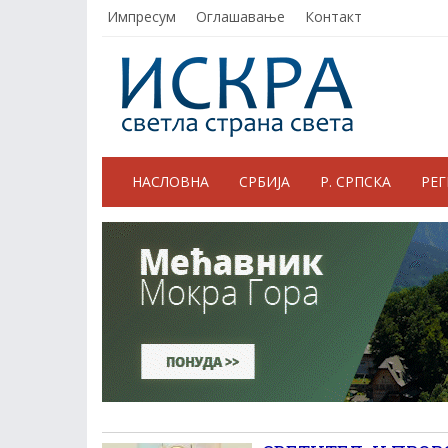
Импресум
Оглашавање
Контакт
НАСЛОВНА
СРБИЈА
Р. СРПСКА
РЕ