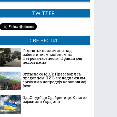
TWITTER
СВЕ ВЕСТИ
Годишњица злочина над
избегличком колоном на
Петровачкој цести: Правда још
недостижна
Огласио се МОЛ: Преговори са
продавцем НИС-а и надлежним
органима напредују ка завршној
фази
Од „Олује“ до Сребренице: Како се
изјаснила Украјина