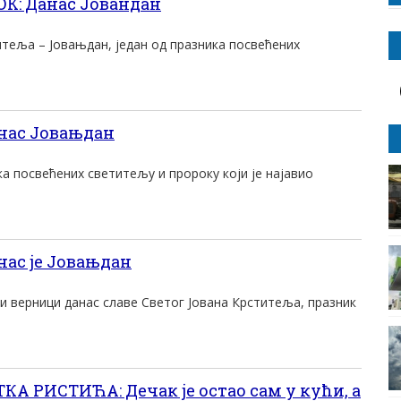
К: Данас Јовандан
итеља – Јовањдан, један од празника посвећених
нас Јовањдан
ка посвећених светитељу и пророку који је најавио
ас је Јовањдан
и верници данас славе Светог Јована Крститеља, празник
А РИСТИЋА: Дечак је остао сам у кући, а