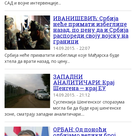
САД и војне интервенције...
ИВАНИШЕВИЋ: Србија
неће примати избеглице
назад, по цену да и Србија
распореди своју војску на
граници
14.09.2015. - 22:07
Србија неће прихватити избеглице које Мађарска буде
хтела да врати назад, по цену...
ЗАПАДНИ
АНАЛИТИЧАРИ: Крај
Шенгена — крај ЕУ
14.09.2015. - 21:12
Суспензија Шенгенског споразума
могла би да буде крај шенгенске
зоне, сматрају западни аналитичари....
ОРБАН: Од поноћи
одбијамо велики број