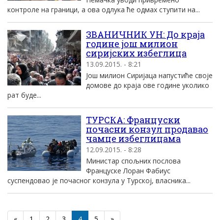
контроле на граници, а ова одлука ће одмах ступити на...
ЗВАНИЧНИК УН: До краја
године још милион
сиријских избеглица
13.09.2015. - 8:21
Још милион Сиријаца напустиће своје
домове до краја ове године уколико
рат буде...
ТУРСКА: Француски
почасни конзул продавао
чамце избеглицама
12.09.2015. - 8:28
Министар спољних послова
Француске Лоран Фабиус
суспендовао је почасног конзула у Турској, власника...
«
1
2
3
4
5
»