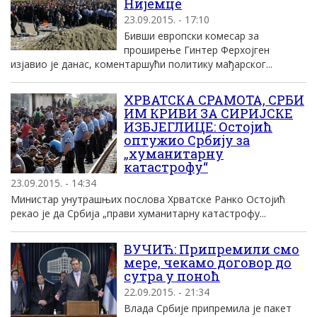
Нијемце
23.09.2015. - 17:10
Бивши европски комесар за
проширење Гинтер Ферхојген
изјавио је данас, коментаршући политику мађарског...
ХРВАТСКА СРАМОТА, СРБИ
ИМ КРИВИ ЗА СИРИЈСКЕ
ИЗБЈЕГЛИЦЕ: Остојић
оптужио Србију за
„хуманитарну
катастрофу“
23.09.2015. - 14:34
Министар унутрашњих послова Хрватске Ранко Остојић
рекао је да Србија „прави хуманитарну катастрофу...
ВУЧИЋ: Припремили смо
мере, чекамо договор до
сутра у поноћ
22.09.2015. - 21:34
Влада Србиjе припремила jе пакет