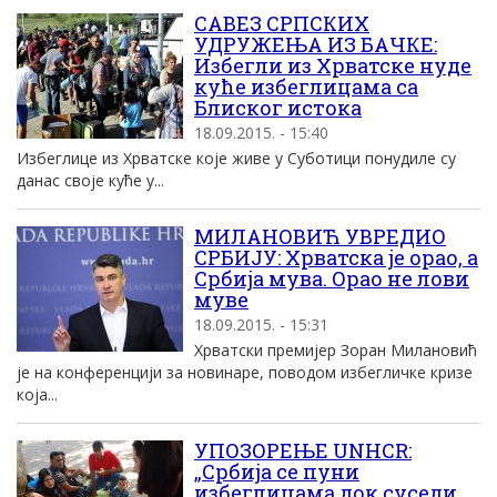
САВЕЗ СРПСКИХ
УДРУЖЕЊА ИЗ БАЧКЕ:
Избегли из Хрватске нуде
куће избеглицама са
Блиског истока
18.09.2015. - 15:40
Избеглице из Хрватске које живе у Суботици понудиле су
данас своје куће у...
МИЛАНОВИЋ УВРЕДИО
СРБИЈУ: Хрватска је орао, а
Србија мува. Орао не лови
муве
18.09.2015. - 15:31
Хрватски премијер Зоран Милановић
је на конференцији за новинаре, поводом избегличке кризе
која...
УПОЗОРЕЊЕ UNHCR:
„Србија се пуни
избеглицама док суседи