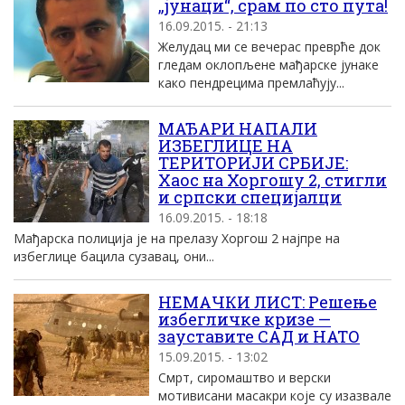
„јунаци“, срам по сто пута!
16.09.2015. - 21:13
Желудац ми се вечерас преврће док
гледам оклопљене мађарске јунаке
како пендрецима премлаћују...
МАЂАРИ НАПАЛИ
ИЗБЕГЛИЦЕ НА
ТЕРИТОРИЈИ СРБИЈЕ:
Хаос на Хоргошу 2, стигли
и српски специјалци
16.09.2015. - 18:18
Мађарска полиција је на прелазу Хоргош 2 најпре на
избеглице бацила сузавац, они...
НЕМАЧКИ ЛИСТ: Решење
избегличке кризе —
зауставите САД и НАТО
15.09.2015. - 13:02
Смрт, сиромаштво и верски
мотивисани масакри које су изазвале