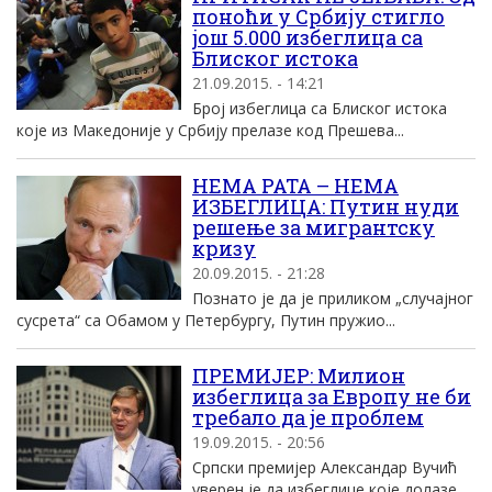
поноћи у Србију стигло
још 5.000 избеглица са
Блиског истока
21.09.2015. - 14:21
Број избеглица са Блиског истока
које из Македоније у Србију прелазе код Прешева...
НЕМА РАТА – НЕМА
ИЗБЕГЛИЦА: Путин нуди
решење за мигрантску
кризу
20.09.2015. - 21:28
Познато је да је приликом „случајног
сусрета“ са Обамом у Петербургу, Путин пружио...
ПРЕМИЈЕР: Милион
избеглица за Европу не би
требало да је проблем
19.09.2015. - 20:56
Српски премијер Александар Вучић
уверен је да избеглице које долазе