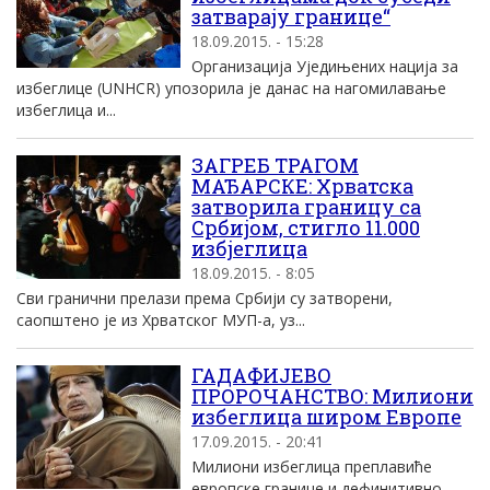
затварају границе“
18.09.2015. - 15:28
Организација Уједињених нација за
избеглице (UNHCR) упозорила је данас на нагомилавање
избеглица и...
ЗАГРЕБ ТРАГОМ
МАЂАРСКЕ: Хрватска
затворила границу са
Србијом, стигло 11.000
избјеглица
18.09.2015. - 8:05
Сви гранични прелази према Србији су затворени,
саопштено је из Хрватског МУП-а, уз...
ГАДАФИЈЕВО
ПРОРОЧАНСТВО: Милиони
избеглица широм Европе
17.09.2015. - 20:41
Милиони избеглица преплавиће
европске границе и дефинитивно