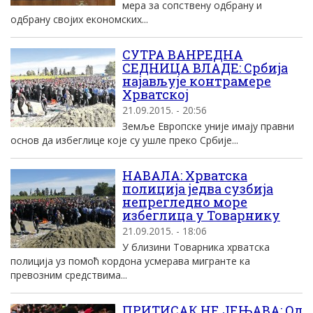
мера за сопствену одбрану и
одбрану своjих економских...
СУТРА ВАНРЕДНА
СЕДНИЦА ВЛАДЕ: Србија
најављује контрамере
Хрватској
21.09.2015. - 20:56
Земље Европске уније имају правни
основ да избеглице које су ушле преко Србије...
НАВАЛА: Хрватска
полиција једва сузбија
непрегледно море
избеглица у Товарнику
21.09.2015. - 18:06
У близини Товарника хрватска
полиција уз помоћ кордона усмерава мигранте ка
превозним средствима...
ПРИТИСАК НЕ ЈЕЊАВА: Од