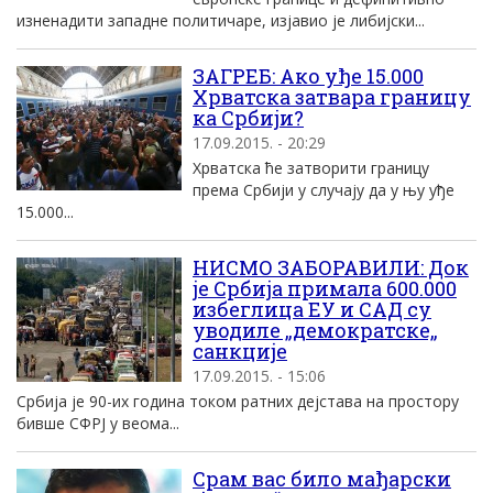
изненадити западне политичаре, изјавио је либијски...
ЗАГРЕБ: Ако уђе 15.000
Хрватска затвара границу
ка Србији?
17.09.2015. - 20:29
Хрватска ће затворити границу
према Србији у случају да у њу уђе
15.000...
НИСМО ЗАБОРАВИЛИ: Док
је Србија примала 600.000
избеглица ЕУ и САД су
уводиле „демократске„
санкције
17.09.2015. - 15:06
Србија је 90-их година током ратних дејстава на простору
бивше СФРЈ у веома...
Срам вас било мађарски