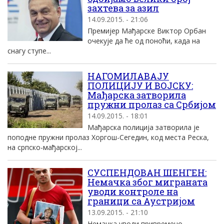
захтева за азил
14.09.2015. - 21:06
Премијер Мађарске Виктор Орбан
очекује да ће од поноћи, када на
снагу ступе...
НАГОМИЛАВАЈУ
ПОЛИЦИЈУ И ВОЈСКУ:
Mађарска затворила
пружни пролаз са Србиjом
14.09.2015. - 18:01
Mађарска полициjа затворила jе
поподне пружни пролаз Хоргош-Сегедин, код места Реска,
на српско-мађарскоj...
СУСПЕНДОВАН ШЕНГЕН:
Немачка због миграната
уводи контроле на
граници са Аустријом
13.09.2015. - 21:10
Немачка уводи привремено