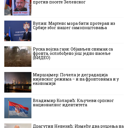
против посете Зеленског
Вулин: Мартенс мора бити протеран из
Србије због нашег самопоштовања
Руска војска гази: Објављен снимак са
фронта, ослобођено још једно насеље
(ВИДЕО)
Миршајмер: Почела је деградација
кијевског режима – и на фронтовима и у
економији
Владимир Коларић: Кључеви српског
националног идентитета
Драгутин Ненезић: Између два рушења на