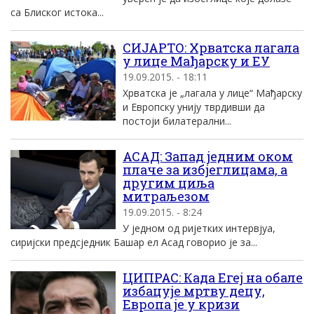
са Блиског истока...
СИЈАРТО: Хрватска лагала
у лице Мађарску и ЕУ
19.09.2015. - 18:11
Хрватска је „лагала у лице“ Мађарску
и Европску унију тврдивши да
постоји билатерални...
АСАД: Запад једним оком
плаче за избјеглицама, а
другим циља
митраљезом
19.09.2015. - 8:24
У једном од ријетких интервјуа,
сиријски предсједник Башар ел Асад говорио је за...
ЦИПРАС: Када Егеј на обале
избацује мртву децу,
Европа је у кризи