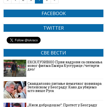
FACEBOOK
TWITTER
СВЕ ВЕСТИ
ЕКСКЛУЗИВНО Први кадрови са снимања
новог филма Емира Кустурице /четврти
део/
Скандалозно питање немачког новинара
Зеленском у Београду: Како да убијемо
што више Руса
„Ниси добродошао“: Протест у Београду