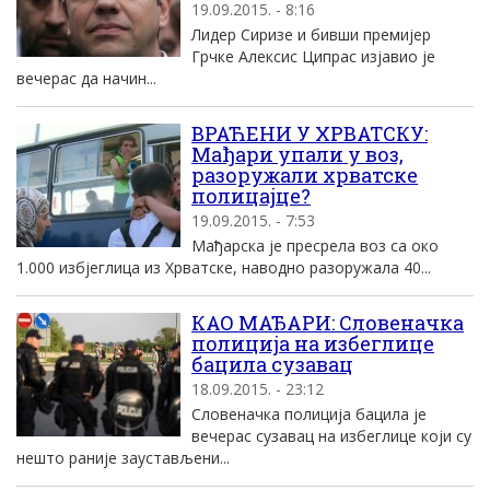
19.09.2015. - 8:16
Лидер Сиризе и бивши премијер
Грчке Алексис Ципрас изјавио је
вечерас да начин...
ВРАЋЕНИ У ХРВАТСКУ:
Мађари упали у воз,
разоружали хрватске
полицајце?
19.09.2015. - 7:53
Мађарска је пресрела воз са око
1.000 избјеглица из Хрватске, наводно разоружала 40...
КАО МАЂАРИ: Словеначка
полициjа на избеглице
бацила сузавац
18.09.2015. - 23:12
Словеначка полициjа бацила jе
вечерас сузавац на избеглице коjи су
нешто раниjе заустављени...