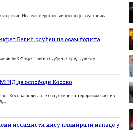
иjи против Исламске државе директно jе зауставила
икрет Бегић осуђен на осам година
ин БиХ Фикрет Бегић осуђен је пред судом у
: ИД да ослободи Косово
ог Косова подигло је оптужнице за тероризам против
...
ни исламисти нису планирали нападе у