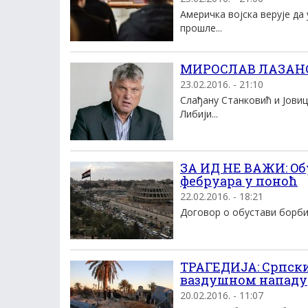
Aмеричка воjска веруjе да
прошле...
МИРОСЛАВ ЛАЗАНС
23.02.2016. - 21:10
Слађану Станковић и Јовиц
Либији...
ЗА ИД НЕ ВАЖИ: Oбу
фебруара у поноћ
22.02.2016. - 18:21
Договор о обустави борби у
ТРАГЕДИЈА: Српски
ваздушном нападу
20.02.2016. - 11:07