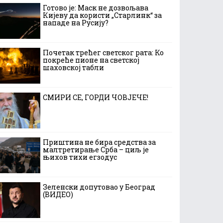
Готово је: Маск не дозвољава
Кијеву да користи „Старлинк“ за
нападе на Русију?
Почетак трећег светског рата: Ко
покреће пионе на светској
шаховској табли
СМИРИ СЕ, ГОРДИ ЧОВЈЕЧЕ!
Приштина не бира средства за
малтретирање Срба – циљ је
њихов тихи егзодус
Зеленски допутовао у Београд
(ВИДЕО)