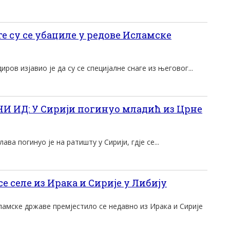
е су се убациле у редове Исламске
ров изјавио је да су се специјалне снаге из његовог...
И ИД: У Сирији погинуо младић из Црне
ава погинуо је на ратишту у Сирији, гдје се...
се селе из Ирака и Сирије у Либију
амске државе премјестило се недавно из Ирака и Сирије