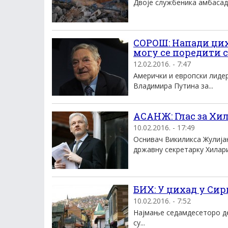
Двоjе службеника амбасаде 
СОРОШ: Напади џих
могу се поредити 
12.02.2016. - 7:47
Aмерички и европски лидер
Владимира Путина за...
AСАНЖ: Глас за Хил
10.02.2016. - 17:49
Oснивач Викиликса Жулиjа
државну секретарку Хилари.
БИХ: У џихад у Сир
10.02.2016. - 7:52
Наjмање седамдесеторо де
су...