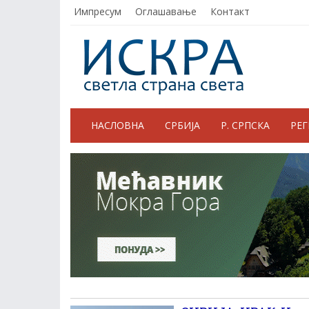
Импресум
Оглашавање
Контакт
НАСЛОВНА
СРБИЈА
Р. СРПСКА
РЕ