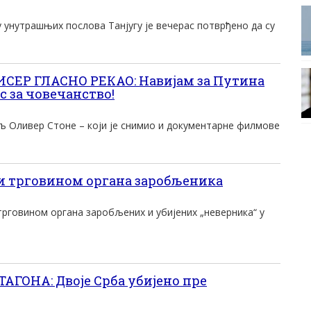
 унутрашњих послова Танјугу jе вечерас потврђено да су
ЕР ГЛАСНО РЕКАО: Навијам за Путина
ас за човечанство!
љ Оливер Стоне – који је снимио и документарне филмове
и трговином органа заробљеника
трговином органа заробљених и убиjених „неверника“ у
ГОНА: Двоjе Срба убиjено пре