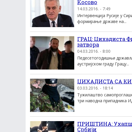
Kосово
14.03.2016. - 7:49
Интервенциjа Русиjе у Сир
формирање државе на...
ГРАЦ: Џихадиста Ф
затвора
04.03.2016. - 8:00
Педесетогодишњи држављан
аустријском граду Грацу...
ЏИХАДИСТА СА КИМ
03.03.2016. - 18:14
Тужилаштво самопроглашен
три наводна припадника ИД,
ПРИШТИНА: Ухапше
Србиjи