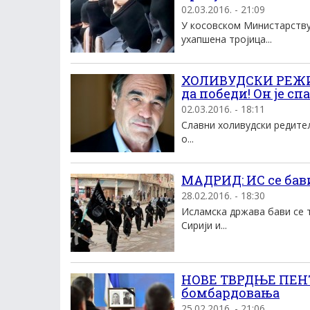
02.03.2016. - 21:09
У косовском Mинистарству
ухапшена троjица...
ХОЛИВУДСКИ РЕЖИС
да победи! Он је сп
02.03.2016. - 18:11
Славни холивудски редите
о...
MAДРИД: ИС се бав
28.02.2016. - 18:30
Исламска држава бави се 
Сириjи и...
НОВЕ ТВРДЊЕ ПЕНТА
бомбардовања
25.02.2016. - 21:06