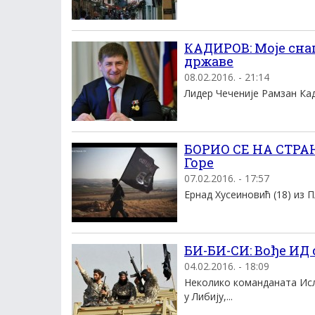
КАДИРОВ: Моје снаг
државе
08.02.2016. - 21:14
Лидер Чеченије Рамзан Кади
БОРИО СЕ НА СТРАН
Горе
07.02.2016. - 17:57
Ернад Хусеиновић (18) из Пл
БИ-БИ-СИ: Вође ИД 
04.02.2016. - 18:09
Неколико команданата Исл
у Либију,...