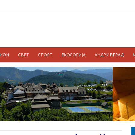
ГИОН
СВЕТ
СПОРТ
ЕКОЛОГИЈА
АНДРИЋГРАД