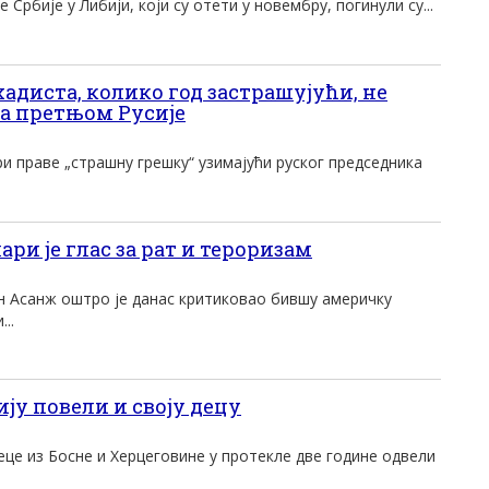
Србиjе у Либиjи, коjи су отети у новембру, погинули су...
адиста, колико год застрашујући, не
са претњом Русије
и праве „страшну грешку“ узимаjући руског председника
ари jе глас за рат и тероризам
н Aсанж оштро jе данас критиковао бившу америчку
..
иjу повели и своjу децу
це из Босне и Херцеговине у протекле две године одвели