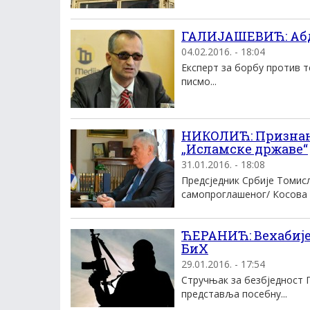
ГАЛИЈАШЕВИЋ: Абд
04.02.2016. - 18:04
Експерт за борбу против т
писмо...
НИКОЛИЋ: Признањ
„Исламске државе“
31.01.2016. - 18:08
Предсједник Србије Томисл
самопроглашеног/ Косова 
ЋЕРАНИЋ: Вехабије 
БиХ
29.01.2016. - 17:54
Стручњак за безбједност П
представља посебну...