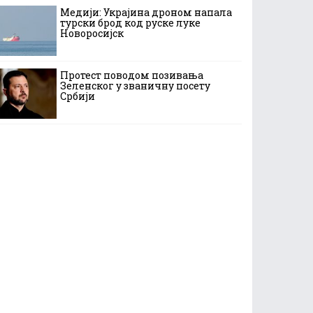
Медији: Украјина дроном напала
турски брод код руске луке
Новоросијск
Протест поводом позивања
Зеленског у званичну посету
Србији