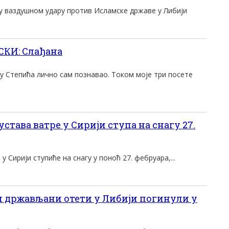
 у ваздушном удару против Исламске државе у Либиjи
КИ: Слађана
у Степића лично сам познавао. Током моје три посете
става ватре у Сириjи ступа на снагу 27.
 Сириjи ступиће на снагу у поноћ 27. фебруара,...
 држављани отети у Либиjи погинули у