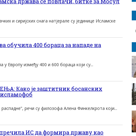
амска држава се повлачи, битке за Мосул
ких и сиријских снага натјерале су јединице Исламске
а обучила 400 бораца за нападе на
 у Европу између 400 и 600 бораца који су...
ЊА: Како је заштитник босанских
 исламофоб
е распадне”, речи су филозофа Алена Финкелкрота који...
пречила ИС да формира државу као