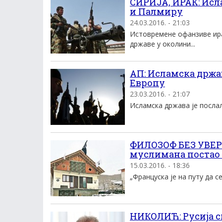
СИРИЈА, ИРАК: Исл
и Палмиру
24.03.2016. - 21:03
Истовремене офанзиве ирач
државе у околини...
АП: Исламска држав
Европу
23.03.2016. - 21:07
Исламска држава је послала
ФИЛОЗОФ БЕЗ УВЕРЕ
муслимана постао
15.03.2016. - 18:36
„Француска је на путу да с
НИКОЛИЋ: Русиjа с