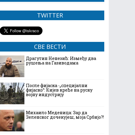
TWITTER
СВЕ ВЕСТИ
Драгутин Ненезић: Између два
рушења на Газиводама
После фијаска -„специјални
фијаско“: Кијев креће на руску
војну индустрију
Михаило Меденица: Зар да
Зеленског дочекујеш, моја Србијо?!