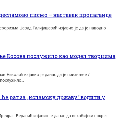
есламово писмо – наставак пропаганде
ероризма Џевад Галијашевић изјавио је да је наводно
е Косова послужило као модел творцима
ав Николић изјавио је данас да је признање /
послужило...
ће рат за „исламску државу“ водити у
редраг Ћеранић изјавио је данас да вехабијски покрет