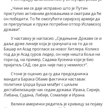
„Чини ми се даје исправно што је Путин
приступио активним деловањима и сматрам да ће
он победити. То ће омогућити сиријској армији да
се прегрупише и пружи потребни отпор Исламској
држави“.
У наставку је нагласио: „Сједињене Државе се и
даље држе линије која је срачуната на то да се
Башар ел Асад прогласи за новог Хитлера. Колико
год да је Асад суров лидер, он није ништа бољи ни
гори од, на пример, Садама Хусеина који је био
пријатељ САД, све док није пао у немилост“.
Стоне је оценио да су два председничка
мандата Барака Обаме фактички наставак
политике Џорџа Буша млађег с циљем
дестабилизације чак седам држава: Ирака, Сирије,
Либана, Судана, Либије, Сомалије и Ирана.
Велики амерички редитељ је кривицу за појаву