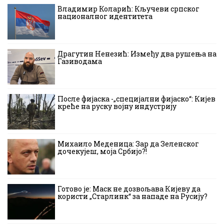
Владимир Коларић: Кључеви српског
националног идентитета
Драгутин Ненезић: Између два рушења на
Газиводама
После фијаска -„специјални фијаско“: Кијев
креће на руску војну индустрију
Михаило Меденица: Зар да Зеленског
дочекујеш, моја Србијо?!
Готово је: Маск не дозвољава Кијеву да
користи „Старлинк“ за нападе на Русију?