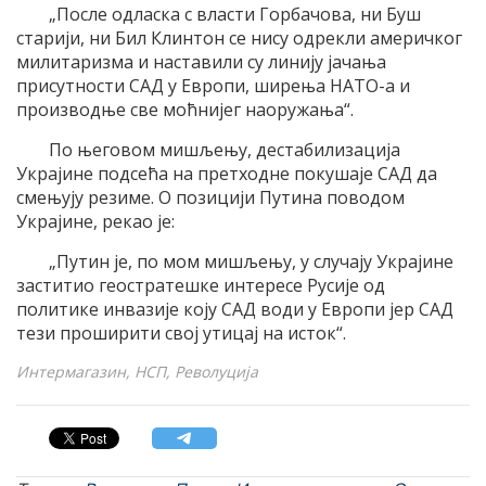
„После одласка с власти Горбачова, ни Буш
старији, ни Бил Клинтон се нису одрекли америчког
милитаризма и наставили су линију јачања
присутности САД у Европи, ширења НАТО-а и
производње све моћнијег наоружања“.
По његовом мишљењу, дестабилизација
Украјине подсећа на претходне покушаје САД да
смењују резиме. О позицији Путина поводом
Украјине, рекао је:
„Путин је, по мом мишљењу, у случају Украјине
заститио геостратешке интересе Русије од
политике инвазије коју САД води у Европи јер САД
тези проширити свој утицај на исток“.
Интермагазин, НСП, Револуција