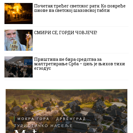
Почетак трећег светског рата: Ко покреће
пионе на светској шаховској табли
СМИРИ СЕ, ГОРДИ ЧОВЈЕЧЕ!
Приштина не бира средства за
малтретирање Срба – циљ је њихов тихи
егзодус