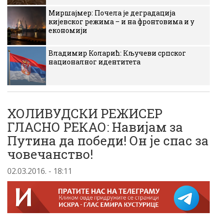
Миршајмер: Почела је деградација
кијевског режима – и на фронтовима и у
економији
Владимир Коларић: Кључеви српског
националног идентитета
ХОЛИВУДСКИ РЕЖИСЕР
ГЛАСНО РЕКАО: Навијам за
Путина да победи! Он је спас за
човечанство!
02.03.2016. - 18:11