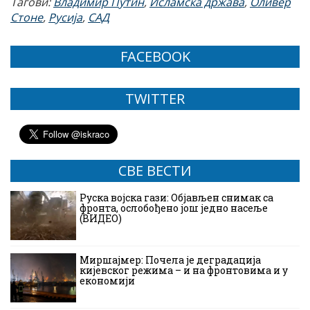
Тагови:
Владимир Путин
,
Исламска држава
,
Оливер
Стоне
,
Русија
,
САД
FACEBOOK
TWITTER
СВЕ ВЕСТИ
Руска војска гази: Објављен снимак са
фронта, ослобођено још једно насеље
(ВИДЕО)
Миршајмер: Почела је деградација
кијевског режима – и на фронтовима и у
економији