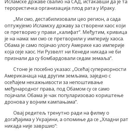
Исламске државе свалио на САД, истакавши да је та
терористичка организација плод рата у Ираку.
„Ми смо, дестабилизовали цео регион, а сада
оптужујемо Исламску државу за створени хаос који
се претворио у прави „калифат“. Међутим, кривица
је на нама: ми смо се претворили у империју хаоса.
Обама је само појачао улогу Америке као империје
која сеје хаос. Ни Рузвелт ни Кенеди никада не би
признали да су бомбардовали седам земаља“.
Стоне је посебно указао: „Осећај супериорности
Американаца над другим земљама, заједно с
осећајем некажњивости за непоштивање
међународног права, под Обамом су се само
појачали. Обама је чак популаризовао кориштење
дронова у војним кампањама“.
Овај редитељ тренутно ради на филму о
догађајима у Украјини, а опомиње да се „Хладни рат
никада није завршио“: