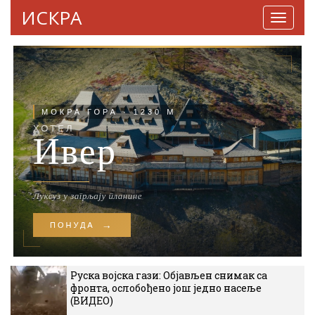
ИСКРА
Навига
Руска војска гази: Објављен снимак са
фронта, ослобођено још једно насеље
(ВИДЕО)