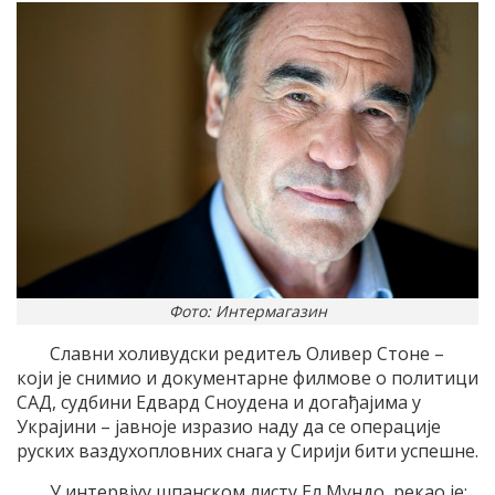
Фото: Интермагазин
Славни холивудски редитељ Оливер Стоне –
који је снимио и документарне филмове о политици
САД, судбини Едвард Сноудена и догађајима у
Украјини – јавноје изразио наду да се операције
руских ваздухопловних снага у Сирији бити успешне.
У интервјуу шпанском листу Ел Мундо, рекао је: