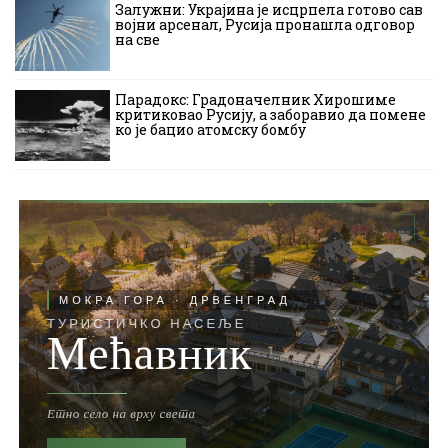
Залужни: Украјина је исцрпела готово сав
војни арсенал, Русија пронашла одговор
на све
Парадокс: Градоначелник Хирошиме
критиковао Русију, а заборавио да помене
ко је бацио атомску бомбу