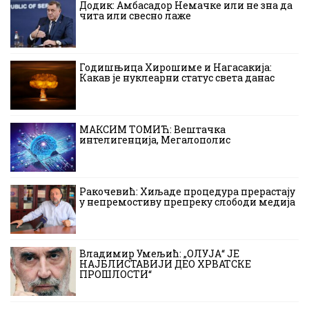
Додик: Амбасадор Немачке или не зна да
чита или свесно лаже
Годишњица Хирошиме и Нагасакија:
Какав је нуклеарни статус света данас
МАКСИМ ТОМИЋ: Вештачка
интелигенција, Мегалополис
Ракочевић: Хиљаде процедура прерастају
у непремостиву препреку слободи медија
Владимир Умељић: „ОЛУЈА“ ЈЕ
НАЈБЛИСТАВИЈИ ДЕО ХРВАТСКЕ
ПРОШЛОСТИ“