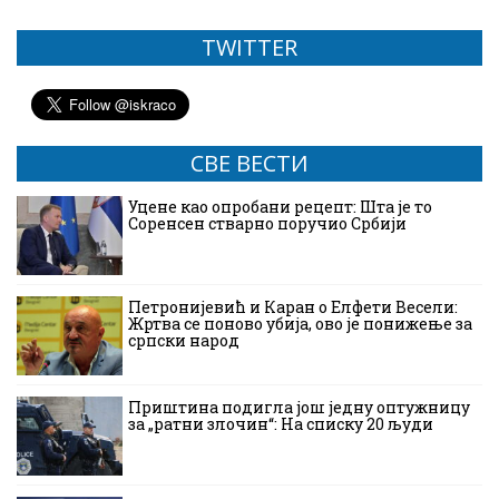
TWITTER
СВЕ ВЕСТИ
Уцене као опробани рецепт: Шта је то
Соренсен стварно поручио Србији
Петронијевић и Каран о Елфети Весели:
Жртва се поново убија, ово је понижење за
српски народ
Приштина подигла још једну оптужницу
за „ратни злочин“: На списку 20 људи