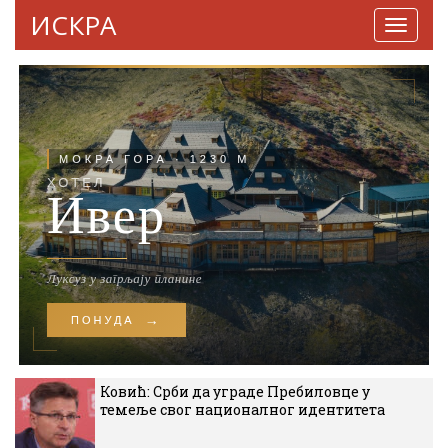
ИСКРА
Навига
Ковић: Срби да уграде Пребиловце у
темеље свог националног идентитета