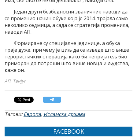
има, све ово се не би дешавало“, наводи она.
Један други безбедносни званичник наводи да
се променио начин обуке која је 2014. трајала само
неколико седмица, а сада се стратегија променила,
наводи АП.
Формиране су специјалне јединице, а обука
траје дуже, при чему је циљ да се изведе што више
терористичких операција како би непријатељ био
приморан да потроши што више новца и људства,
каже он.
АП, Танјуг
Тагови:
Европа
,
Исламска држава
FACEBOOK