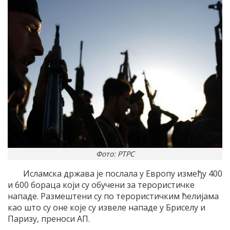
Фото: РТРС
Исламска држава је послала у Европу између 400
и 600 бораца који су обучени за терористичке
нападе. Размештени су по терористичким ћелијама
као што су оне које су извеле нападе у Бриселу и
Паризу, преноси АП.