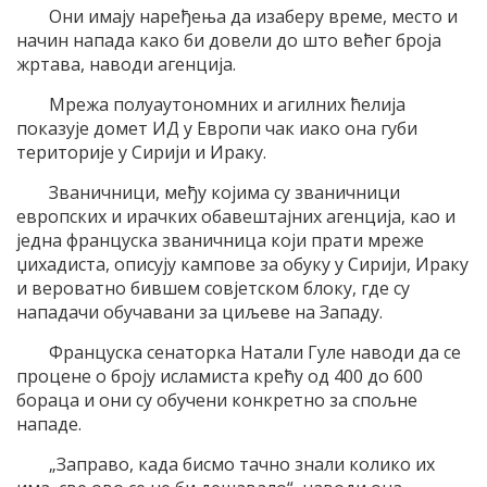
Они имају наређења да изаберу време, место и
начин напада како би довели до што већег броја
жртава, наводи агенција.
Мрежа полуаутономних и агилних ћелија
показује домет ИД у Европи чак иако она губи
територије у Сирији и Ираку.
Званичници, међу којима су званичници
европских и ирачких обавештајних агенција, као и
једна француска званичница који прати мреже
џихадиста, описују кампове за обуку у Сирији, Ираку
и вероватно бившем совјетском блоку, где су
нападачи обучавани за циљеве на Западу.
Француска сенаторка Натали Гуле наводи да се
процене о броју исламиста крећу од 400 до 600
бораца и они су обучени конкретно за спољне
нападе.
„Заправо, када бисмо тачно знали колико их