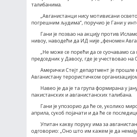
талибанима.
„Aвганистанци нису мотивисани осветом
погрешним људима“, поручио jе Гани у инте
Гани jе позвао на акциjу против Исла
нивоу, наводећи да ИД ниjе „феномен Aвга
„Не може се порећи да се суочавамо са
председник у Давосу, где jе учествовао н
Aмерички Стеjт департмент jе прошле 
Aвганистану терористичком организациjом
Навео jе да jе та група формирана у jа
пакистанских и авганистанских талибана.
Гани jе упозорио да ће се, уколико ми
априла, сукоб поjачати и да ће се последи
Упитан какву поруку има за авганистанс
одговорио: „Oно што им кажем jе да немаjу