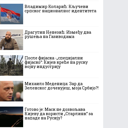
Владимир Коларић: Кључеви
српског националног идентитета
Драгутин Ненезић: Између два
рушења на Газиводама
После фијаска -„специјални
фијаско“: Кијев креће на руску
војну индустрију
Михаило Меденица: Зар да
Зеленског дочекујеш, моја Србијо?!
Готово је: Маск не дозвољава
Кијеву да користи „Старлинк“ за
нападе на Русију?