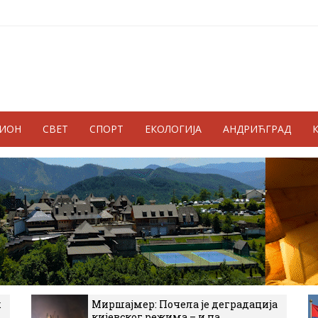
ГИОН
СВЕТ
СПОРТ
ЕКОЛОГИЈА
АНДРИЋГРАД
к
Миршајмер: Почела је деградација
кијевског режима – и на