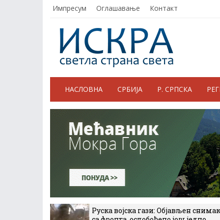
Импресум
Оглашавање
Контакт
НАСЛОВНА
СРБИЈА
Р. СРПСКА
РЕ
Руска војска гази: Објављен снима
са фронта, ослобођено још једно