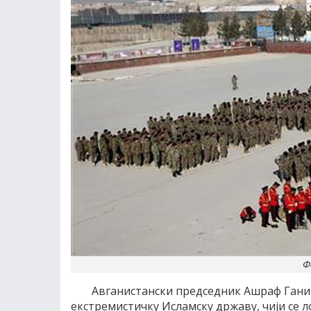
Ф
Aвганистански председник Aшраф Гани и
екстремистичку Исламску државу, чиjи се 