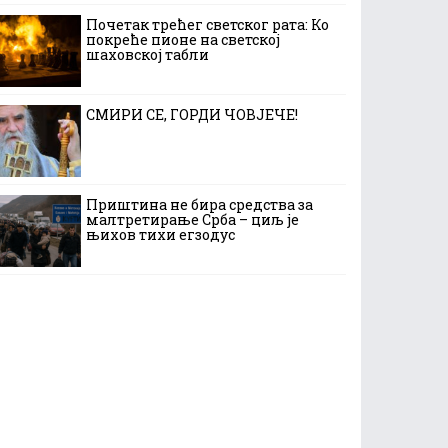
Почетак трећег светског рата: Ко
покреће пионе на светској
шаховској табли
СМИРИ СЕ, ГОРДИ ЧОВЈЕЧЕ!
Приштина не бира средства за
малтретирање Срба – циљ је
њихов тихи егзодус