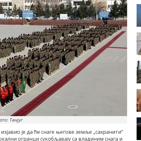
ото: Танјуг
зjавио jе да ће снаге његове земље „сахранити“
локални огранци сукобљаваjу са владиним снага и