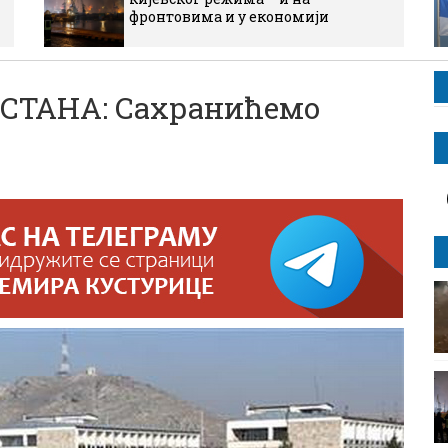
фронтовима и у економији
ТАНА: Сахранићемо