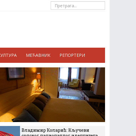
КУЛТУРА
МЕЋАВНИК
РЕПОРТЕРИ
Владимир Коларић: Кључеви
српског националног идентитета