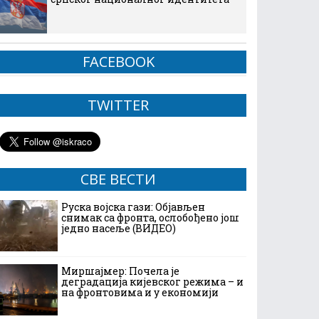
FACEBOOK
TWITTER
СВЕ ВЕСТИ
Руска војска гази: Објављен
снимак са фронта, ослобођено још
једно насеље (ВИДЕО)
Миршајмер: Почела је
деградација кијевског режима – и
на фронтовима и у економији