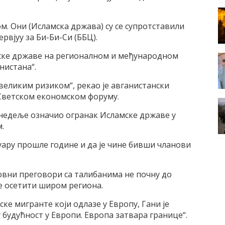
. Oни (Исламска држава) су се супротставили
рвjуу за Би-Би-Си (ББЦ).
мске државе на регионалном и међународном
нистана“.
 великим ризиком“, рекао jе авганистански
а Светском економском форуму.
недеље означио огранак Исламске државе у
.
нуару прошле године и да jе чине бивши чланови
ровни преговори са талибанима не почну до
це осетити широм региона.
ке мигранте коjи одлазе у Eвропу, Гани jе
 будућност у Eвропи. Eвропа затвара границе“.