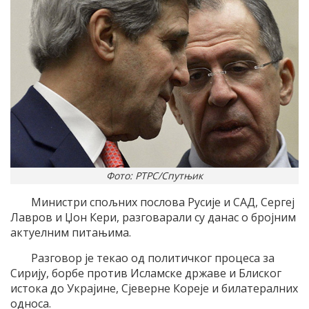
Фото: РТРС/Спутњик
Министри спољних послова Русије и САД, Сергеј
Лавров и Џон Кери, разговарали су данас о бројним
актуелним питањима.
Разговор је текао од политичког процеса за
Сирију, борбе против Исламске државе и Блиског
истока до Украјине, Сјеверне Кореје и билатералних
односа.