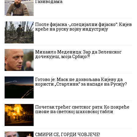
Газиводама
После фијаска -„специјални фијаско“: Кијев
креће на руску војну индустрију
Михаило Меденица: Зар да Зеленског
дочекујеш, моја Србијо?!
Готово је: Маск не дозвољава Кијеву да
користи „Старлинк“ за нападе на Русију?
Почетак трећег светског рата: Ко покреће
пионе на светској шаховској табли
СМИРИ СЕ, ГОРДИ ЧОВЈЕЧЕ!