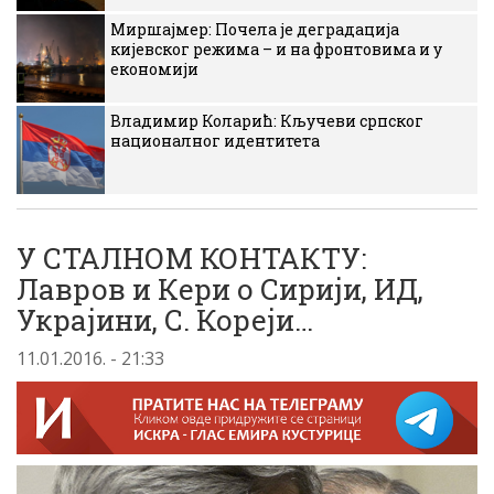
Миршајмер: Почела је деградација
кијевског режима – и на фронтовима и у
економији
Владимир Коларић: Кључеви српског
националног идентитета
У СТАЛНОМ КОНТАКТУ:
Лавров и Кери о Сирији, ИД,
Украјини, С. Кореји…
11.01.2016. - 21:33