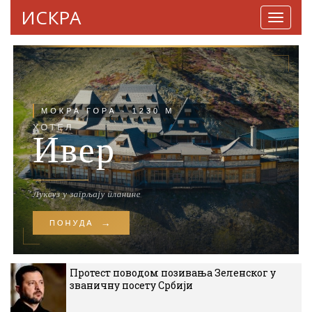
ИСКРА
Навига
Протест поводом позивања Зеленског у
званичну посету Србији