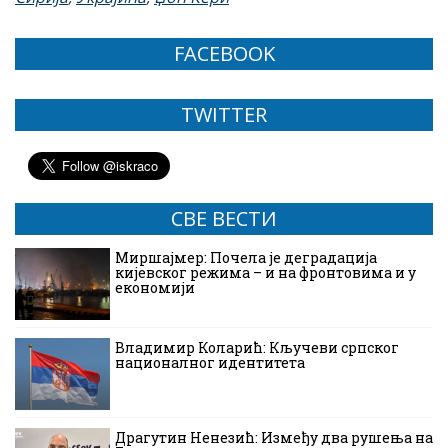
FACEBOOK
TWITTER
СВЕ ВЕСТИ
Миршајмер: Почела је деградација
кијевског режима – и на фронтовима и у
економији
Владимир Коларић: Кључеви српског
националног идентитета
Драгутин Ненезић: Између два рушења на