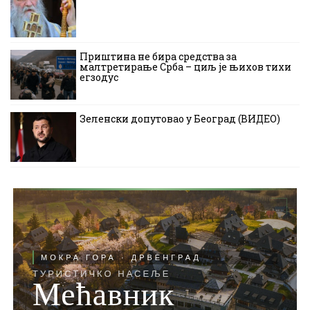
Приштина не бира средства за
малтретирање Срба – циљ је њихов тихи
егзодус
Зеленски допутовао у Београд (ВИДЕО)