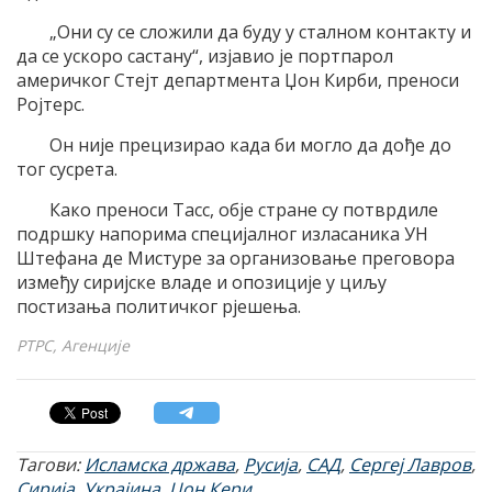
„Они су се сложили да буду у сталном контакту и
да се ускоро састану“, изјавио је портпарол
америчког Стејт департмента Џон Кирби, преноси
Ројтерс.
Он није прецизирао када би могло да дође до
тог сусрета.
Како преноси Тасс, обје стране су потврдиле
подршку напорима специјалног изласаника УН
Штефана де Мистуре за организовање преговора
између сиријске владе и опозиције у циљу
постизања политичког рјешења.
РТРС, Агенције
Тагови:
Исламска држава
,
Русија
,
САД
,
Сергеј Лавров
,
Сирија
,
Украјина
,
Џон Кери