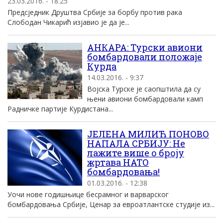
23.03.2016. - 18:25
Предсједник Друштва Србије за борбу против рака
Слободан Чикарић изјавио је да је...
АНКАРА: Турски авиони
бомбардовали положаје
Курда
14.03.2016. - 9:37
Војска Турске је саопштила да су
њени авиони бомбардовали камп
Радничке партије Курдистана...
ЈЕЛЕНА МИЛИЋ ПОНОВО
НАПАЛА СРБИЈУ: Не
лажите више о броју
жртава НАТО
бомбардовања!
01.03.2016. - 12:38
Уочи нове годишњице бесрамног и варварског
бомбардовања Србије, Ценар за евроатлантске студије из...