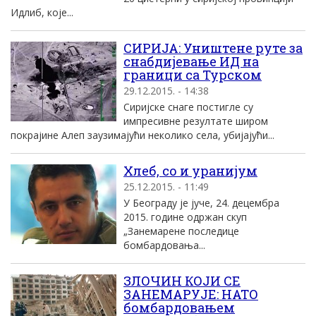
Идлиб, које...
СИРИЈА: Уништене руте за
снабдијевање ИД на
граници са Турском
29.12.2015. - 14:38
Сиријске снаге постигле су
импресивне резултате широм
покрајине Алеп заузимајући неколико села, убијајући...
Хлеб, со и уранијум
25.12.2015. - 11:49
У Београду је јуче, 24. децембра
2015. године одржан скуп
„Занемарене последице
бомбардовања...
ЗЛОЧИН КОЈИ СЕ
ЗАНЕМАРУЈЕ: НАТО
бомбардовањем