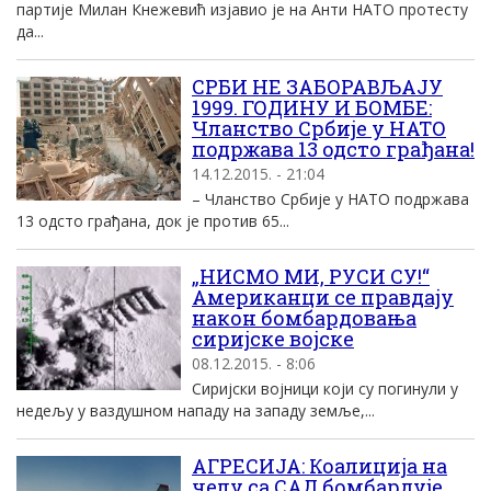
партије Милан Кнежевић изјавио је на Анти НАТО протесту
да...
СРБИ НЕ ЗАБОРАВЉАЈУ
1999. ГОДИНУ И БОМБЕ:
Чланство Србије у НАТО
подржава 13 одсто грађана!
14.12.2015. - 21:04
– Чланство Србије у НАТО подржава
13 одсто грађана, док је против 65...
„НИСМО МИ, РУСИ СУ!“
Американци се правдају
након бомбардовања
сиријске војске
08.12.2015. - 8:06
Сиријски војници који су погинули у
недељу у ваздушном нападу на западу земље,...
АГРЕСИЈА: Коалиција на
челу са САД бомбардује