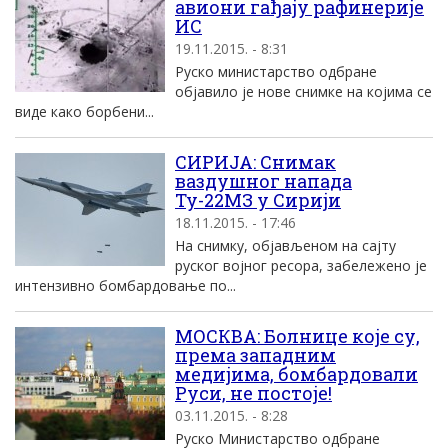
авиони гађају рафинерије
ИС
19.11.2015. - 8:31
Руско министарство одбране
објавило је нове снимке на којима се
виде како борбени...
СИРИЈА: Снимак
ваздушног напада
Ту-22МЗ у Сирији
18.11.2015. - 17:46
На снимку, објављеном на сајту
руског војног ресора, забележено је
интензивно бомбардовање по...
МОСКВА: Болнице које су,
према западним
медијима, бомбардовали
Руси, не постоје!
03.11.2015. - 8:28
Руско Министарство одбране