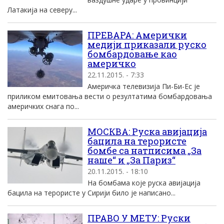
Латакија на северу...
ПРЕВАРА: Амерички
медији приказали руско
бомбардовање као
америчко
22.11.2015. - 7:33
Америчка телевизија Пи-Би-Ес је
приликом емитовања вести о резултатима бомбардовања
америчких снага по...
МОСКВА: Руска авијација
бацила на терористе
бомбе са натписима „За
наше“ и „За Париз“
20.11.2015. - 18:10
На бомбама које руска авијација
бацила на терористе у Сирији било је написано...
ПРАВО У МЕТУ: Руски