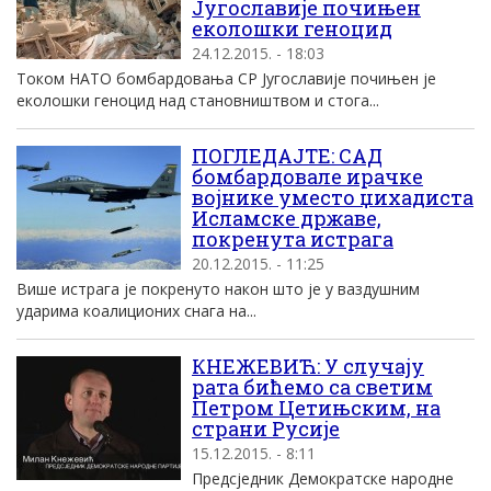
Југославије почињен
еколошки геноцид
24.12.2015. - 18:03
Током НАТО бомбардовања СР Југославије почињен је
еколошки геноцид над становништвом и стога...
ПОГЛЕДАЈТЕ: САД
бомбардовале ирачке
војнике уместо џихадиста
Исламске државе,
покренута истрага
20.12.2015. - 11:25
Више истрага је покренуто након што је у ваздушним
ударима коалиционих снага на...
КНЕЖЕВИЋ: У случају
рата бићемо са светим
Петром Цетињским, на
страни Русије
15.12.2015. - 8:11
Предсједник Демократске народне