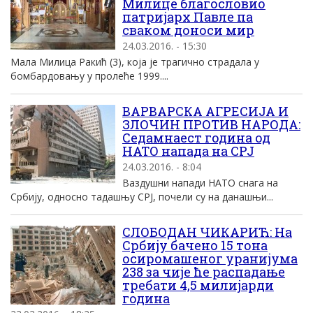
Милице благословио
патријарх Павле па
сваком доноси мир
24.03.2016. - 15:30
Мала Милица Ракић (3), која је трагично страдала у
бомбардовању у пролеће 1999....
ВАРВАРСКА АГРЕСИЈА И
ЗЛОЧИН ПРОТИВ НАРОДА:
Седамнаест година од
НАТО напада на СРЈ
24.03.2016. - 8:04
Ваздушни напади НАТО снага на
Србију, односно тадашњу СРЈ, почели су на данашњи...
СЛОБОДАН ЧИКАРИЋ: На
Србију бачено 15 тона
осиромашеног уранијума
238 за чије ће распадање
требати 4,5 милијарди
година