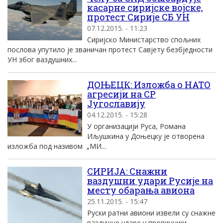
касарне сиријске војске,
протест Сирије СБ УН
07.12.2015. - 11:23
Сиријско Министарство спољних
послова упутило је званичан протест Савјету безбједности
УН због ваздушних...
ДОЊЕЦК: Изложба о НАТО
агресији на СР
Југославију
04.12.2015. - 15:28
У организацији Руса, Романа
Иљушкина у Доњецку је отворена
изложба под називом „МИ...
СИРИЈА: Снажни
ваздушни удари Русије на
месту обарања авиона
25.11.2015. - 15:47
Руски ратни авиони извели су снажне
ваздушне ударе у провинцији