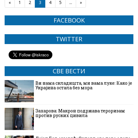
«
1
2
3
4
5
...
»
FACEBOOK
TWITTER
СВЕ ВЕСТИ
Ви нама складишта, ми вама луке: Како је
Украјина остала без мора
Захарова: Макрон подржава тероризам
против руских цивила