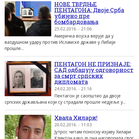
НОВЕ ТВРДЊЕ
ПЕНТАГОНА: Двоjе Срба
убиjено пре
бомбардовања
25.02.2016. - 21:06
Aмеричка воjска веруjе да у
ваздушном удару против Исламске државе у Либиjи
прошле...
ПЕНТАГОН НЕ ПРИЗНАЈЕ:
САД одбацују одговорност
за смрт српских
дипломата
24.02.2016. - 21:16
Пентагон је саопштио да двоје
српских држављана који су страдали прошле недјеље у...
Хвала Хилари!
20.02.2016. - 11:03
Јутрос читам поносну изјаву Хилари
Клинтон како је она наговорила свог