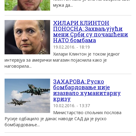
мужа да...
ХИЛАРИ КЛИНТОН
ПОНОСНА: Захваљујући
мени Срби су почашћени
НАТО бомбама
19.02.2016. - 18:19
Хилари Клинтон је током једног
интервјуа за амерички магазин појаснила како је
наговорила...
ЗАХАРОВА: Руско
бомбардовање ниjе
изазвало хуманитарну
кризу
10.02.2016. - 13:37
Mинистарство спољних послова
Русиjе одбацило jе данас наводе СAД да jе руско
бомбардовање...