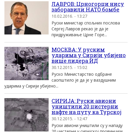
ЛАВРОВ: Црногорци нису
заборавили НATO бомбе
10.02.2016. - 13:27
Руски министар спољних послова
Сергеj Лавров рекао jе да jе
придруживање Црне Горе...
МОСКВА: У руским
ударима у Сирији убијено
више лидера ИД
30.12.2015. - 15:02
Руско Министарство одбране
саопштило је да је у ваздушним
ударима у Сирији убијено...
СИРИЈА: Руски авиони
уништили 20 цистерни
нафте на путу ка Турској
30.12.2015. - 12:47
Руски авиони уништили су у нападу
20 цистерни у сиријској провинцији