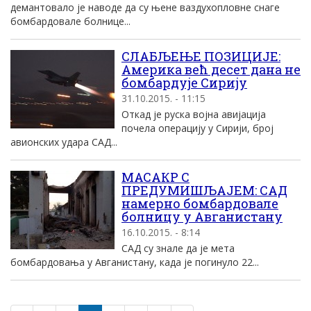
демантовало је наводе да су њене ваздухопловне снаге
бомбардовале болнице...
СЛАБЉЕЊЕ ПОЗИЦИЈЕ:
Америка већ десет дана не
бомбардује Сирију
31.10.2015. - 11:15
Откад је руска војна авијација
почела операцију у Сирији, број
авионских удара САД...
МАСАКР С
ПРЕДУМИШЉАЈЕМ: САД
намерно бомбардовале
болницу у Авганистану
16.10.2015. - 8:14
САД су знале да је мета
бомбардовања у Авганистану, када је погинуло 22...