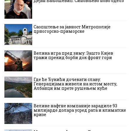
Дејан Баљошевић: Синовљево ново одело
Саопштење за јавност Митрополије
црногорско-приморске
Велика игра пред зиму: Зашто Кијев
тражи прекид борби док фронт гори
Где ће Ђукићи дочекати славу:
Генерацијама живели на истом месту,
Албанци им прете рушењем куће
Велике нафтне компаније зарадиле 93
милијарде долара усред рата и климатске
кризе