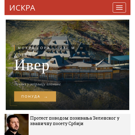
ИСКРА
Навига
Протест поводом позивања Зеленског у
званичну посету Србији