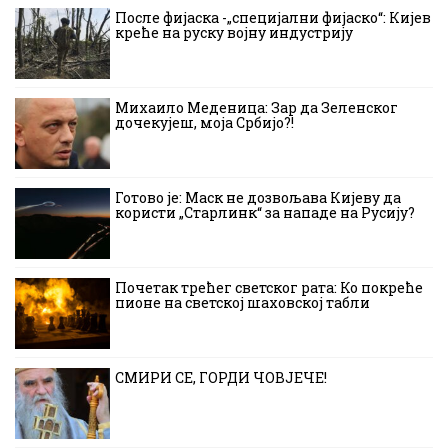
После фијаска -„специјални фијаско“: Кијев
креће на руску војну индустрију
Михаило Меденица: Зар да Зеленског
дочекујеш, моја Србијо?!
Готово је: Маск не дозвољава Кијеву да
користи „Старлинк“ за нападе на Русију?
Почетак трећег светског рата: Ко покреће
пионе на светској шаховској табли
СМИРИ СЕ, ГОРДИ ЧОВЈЕЧЕ!