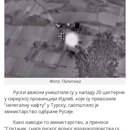
Фото: Политика
Руски авиони уништили су у нападу 20 цистерни
у сиријској провинцији Идлиб, које су превозиле
“нелегалну нафту” у Турску, саопштило је
министарство одбране Русије.
Како наводи то министарство, а преноси
“Спутњик, снаге руског војног ваздухопловства су,