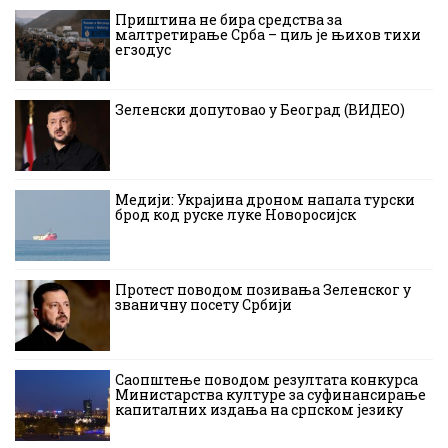
Приштина не бира средства за
малтретирање Срба – циљ је њихов тихи
егзодус
Зеленски допутовао у Београд (ВИДЕО)
Медији: Украјина дроном напала турски
брод код руске луке Новоросијск
Протест поводом позивања Зеленског у
званичну посету Србији
Саопштење поводом резултата конкурса
Министарства културе за суфинансирање
капиталних издања на српском језику