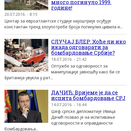
много погинуло 1999.
године!
20.07.2016. - 8:15
Центар за евроатлантске студије најоштрије осуђује
константан тренд злоупотребе броја погинулих цивила и...
СЛУЧАЈ БЛЕР: Хоће ли ико
икада одговарати за
бомбардовање Србије?
18.07.2016. - 21:42
Оптужбе за одговорност за
манипулације јавношћу како би се
Британија увукла у рат...
ДАЧИЋ: Вријеме је да се
испита бомбардовање СРЈ
14.07.2016. - 16:44
Шеф српске дипломатије Ивица
Дачић позвао је на испитивање
одговорности и оправданости
бомбардовања...