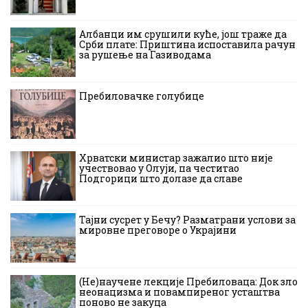
Албанци им срушили куће, још траже да
Срби плате: Приштина испоставила рачун
за рушење на Газиводама
Пребиловачке голубице
Хрватски министар зажалио што није
учествовао у Олуји, па честитао
Подгорици што долазе да славе
Тајни сусрет у Бечу? Разматрани услови за
мировне преговоре о Украјини
(Не)научене лекције Пребиловаца: Док зло
неонацизма и повампиреног усташтва
поново не закуца