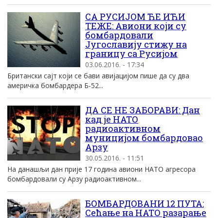
СА РУСИЈОМ ЋЕ ИЋИ
ТЕЖЕ: Авиони који су
бомбардовали
Југославију стижу на
границу са Русијом
03.06.2016. - 17:34
Британски сајт који се бави авијацијом пише да су два
америчка бомбардера Б-52...
ДА СЕ НЕ ЗАБОРАВИ: Дан
кад је НАТО
радиоактивном
муницијом бомбардовао
Арзу
30.05.2016. - 11:51
На данашљи дан прије 17 година авиони НАТО агресора
бомбардовали су Арзу радиоактивном...
БОМБАРДОВАНИ 12 ПУТА:
Сећање на НАТО разарање