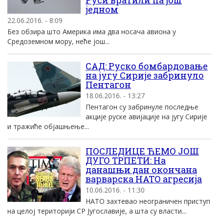
Руси вратили па још
једном
22.06.2016. - 8:09
Без обзира што Америка има два носача авиона у
Средоземном мору, неће још...
САД: Руско бомбардовање
на југу Сирије забринуло
Пентагон
18.06.2016. - 13:27
Пентагон су забринуле последње
акције руске авијације на југу Сирије
и тражиће објашњење...
ПОСЛЕДИЦЕ ЋЕМО ЈОШ
ДУГО ТРПЕТИ: На
данашњи дан окончана
варварска НАТО агресија
10.06.2016. - 11:30
НАТО захтевао неограничен приступ
на целој територији СР Југославије, а шта су власти...