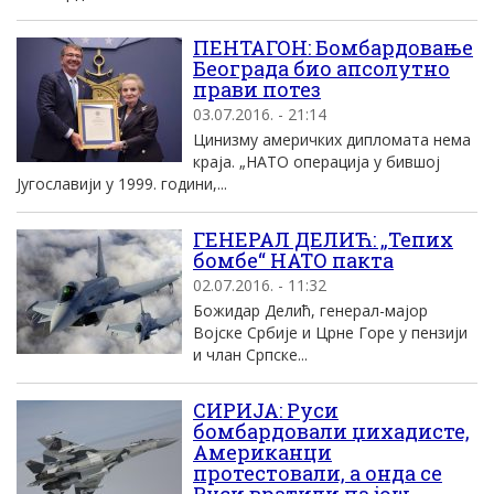
ПЕНТАГОН: Бомбардовање
Београда био апсолутно
прави потез
03.07.2016. - 21:14
Цинизму америчких дипломата нема
краја. „НАТО операција у бившој
Југославији у 1999. години,...
ГЕНЕРАЛ ДЕЛИЋ: „Тепих
бомбе“ НАТО пакта
02.07.2016. - 11:32
Божидар Делић, генерал-мајор
Војске Србије и Црне Горе у пензији
и члан Српске...
СИРИЈА: Руси
бомбардовали џихадисте,
Американци
протестовали, а онда се