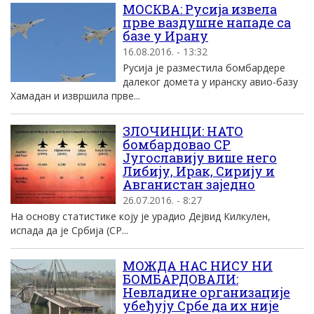
МОСКВА: Русија извела
прве ваздушне нападе са
базе у Ирану
16.08.2016. - 13:32
Русија је разместила бомбардере
далеког домета у иранску авио-базу
Хамадан и извршила прве...
ЗЛОЧИНЦИ: НАТО
бомбардовао СР
Југославију више него
Либију, Ирак, Сирију и
Авганистан заједно
26.07.2016. - 8:27
На основу статистике коју је урадио Дејвид Килкулен,
испада да је Србија (СР...
МОЖДА НАС НИСУ НИ
БОМБАРДОВАЛИ:
Невладине организације
убеђују Србе да их није