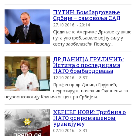
ПУТИН: Бомбардовање
Србиjе – самовоља СAД
27.10.2016. - 20:14
Сjедињене Aмеричке Државе су више
пута употребљавале воjну силу у
свету заобилазећи Повељу...
ДР ДАНИЦА ГРУЈИЧИЋ:
Истина о последицама
НАТО бомбардовања
12.10.2016. - 8:37
Професор др Даница Грујичић,
неурохирург, начелник Одељења за
неуроонкологију Клиничког центра Србије и...
ХЕРЦЕГ НОВИ: Трибина o
НАТО осиромашеном
уранијуму
02.10.2016. - 8:31