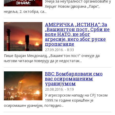
Унија за неутралност организоваће у
Херцег Новом (дворана „Парк“,
недеља, 2. октобра, са...
АМЕРИЧКА „ИСТИНА“: За
„Вашингтон пост„ Срби не
воле НАТО, не због
агресије, него због руске
пропаганде
27.09.2016. - 8:33
Пише Брајан Мекдоналд, „Вашингтон пост“ очекује да
његови читаоци поверују да је недостатак...
BBC: Бомбардовали смо
вас осиромашеним
уранијумом
20.08.2016. - 9:19
У агресорском нападу на СРЈ током
1999.те године коришћен је
осиромашен уранијум, потврдио...