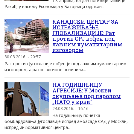
17. априла, на дан погибије Милице
Ракић, у насељу Економија у Батајници одржан...
КАНАДСКИ ЦЕНТАР ЗА
ИСТРАЖИВАЊЕ
ГЛОБАЛИЗАЦИЈЕ: Рат
против СРЈ вођен под
лажним хуманитарним
изговором
30.03.2016. - 20:57
Рат против Југославије вођен је под лажним хуманитарним
изговором, а ратне злочине починили...
НА ГОДИШЊИЦУ
АГРЕСИЈЕ: У Москви
окупљања под паролом
„НАТО у крви“
24.03.2016. - 16:16
На годишњицу почетка
бомбардовања Југославије испред амбасаде САД у Москви,
испред информативног центра...