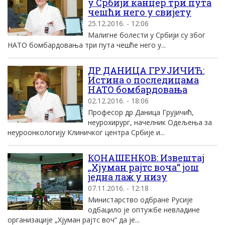
у Србији канцер три пута
чешћи него у свијету
25.12.2016. - 12:06
Малигне болести у Србији су због
НАТО бомбардовања три пута чешће него у...
ДР ДАНИЦА ГРУЈИЧИЋ:
Истина о последицама
НАТО бомбардовања
02.12.2016. - 18:06
Професор др Даница Грујичић,
неурохирург, начелник Одељења за
неуроонкологију Клиничког центра Србије и...
КОНАШЕНКОВ: Извештај
„Хјуман рајтс воча“ још
једна лаж у низу
07.11.2016. - 12:18
Министарство одбране Русије
одбацило је оптужбе невладине
организације „Хјуман рајтс воч“ да је...