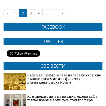
«
1
2
3
4
5
...
»
FACEBOOK
TWITTER
СВЕ ВЕСТИ
Васиљев: Трамп је стао на страну Украјине
– може дати миг и за физичку
ликвидацију врха Русије
Компромис није на видику: Америка ће
тешко изаћи из блискоисточног вира