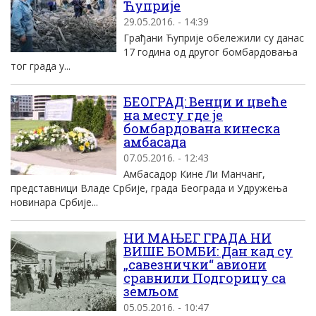
Ћуприје
29.05.2016. - 14:39
Грађани Ћуприје обележили су данас
17 година од другог бомбардовања
тог града у...
БЕОГРАД: Венци и цвеће
на месту где је
бомбардована кинеска
амбасада
07.05.2016. - 12:43
Амбасадор Кине Ли Манчанг,
представници Владе Србије, града Београда и Удружења
новинара Србије...
НИ МАЊЕГ ГРАДА НИ
ВИШЕ БОМБИ: Дан кад су
„савезнички“ авиони
сравнили Подгорицу са
земљом
05.05.2016. - 10:47