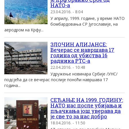
НАТО-а
23.04.2016. - 8:04
У априлу, 1999. године, у време НАТО
бомбардовања СР Југославије, на
аеродром на Крфу...
ЗЛОЧИН АЛИЈАНСЕ:
Вечерас се навршава 17
година од убиства 16
радника РТС-а
22.04.2016. - 10:48
Удружење новинара Србије /УНС/
подсјећа да се вечерас послије поноћи навршава 17
година...
СЕЋАЊЕ НА 1999. ГОДИНУ:
НАТО нас после убијања и
пљачкања још уверава да
је све то за нас добро
18.04.2016. - 11:50