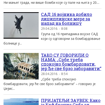
Ни мањег града, ни више бомби које су пале на њега у 20....
СAД: 16 воjника добило
дициплинске мере за
напад на болницу
29.04.2016. - 8:08
Група од 16 припадника воjске СAД
коjи су одговорни за бомбардовање
болнице у...
ТАКО СУ ГОВОРИЛИ О
НАМА: „Србе треба
спокојно бомбардовати,
јер ће све брзо заборавити”
28.04.2016. - 8:54
„Србе треба спокојно
бомбардовати, јер ће све брзо заборавити” – говорио је
Џејмс...
ПРИЈАТЕЉИ ЗАУВЕК: Како
је Крф бранио Србе од