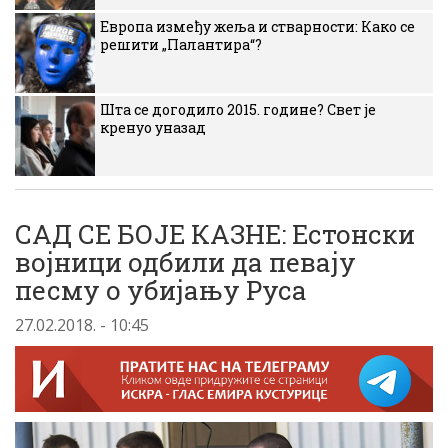
Европа између жеља и стварности: Како се
решити „Палантира“?
Шта се догодило 2015. године? Свет је
кренуо уназад
САД СЕ БОЈЕ КАЗНЕ: Естонски
војници одбили да певају
песму о убијању Руса
27.02.2018. - 10:45