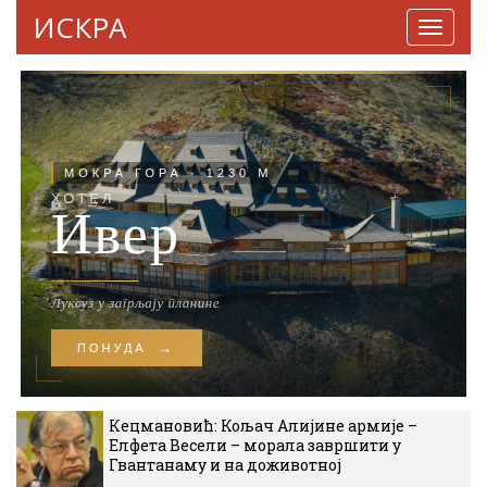
ИСКРА
Навига
Кецмановић: Кољач Алијине армије –
Елфета Весели – морала завршити у
Гвантанаму и на доживотној