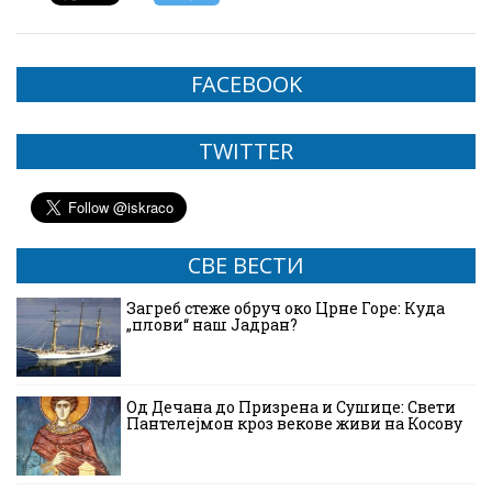
FACEBOOK
TWITTER
СВЕ ВЕСТИ
Загреб стеже обруч око Црне Горе: Куда
„плови“ наш Јадран?
Од Дечана до Призрена и Сушице: Свети
Пантелејмон кроз векове живи на Косову