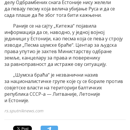
делу Одбрамбених снага Естоније нису желели
да певају песму која велича убијање Руса и да се
сада плаше да ће због тога бити кажњени.
Раније се на сајту „Китежа“ појавила
информација да се, наводно, у једној војној
јединици у Естонији, као песма која се пева у строју
изводи „Песма шумске браће“. Центар за људска
права упутио је захтев Министарству одбране
земље, канцелару за права и поверенику
за равноправност да истраже ову ситуацију.
„Шумска браћа“ је незванични назив
за националистичке групе које су се бориле против
совјетске власти на територији балтичких
република СССР-а — Литваније, Летоније
и Естоније.
rs.sputniknews.com