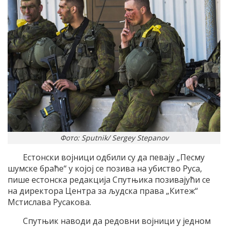
Фото: Sputnik/ Sergey Stepanov
Естонски војници одбили су да певају „Песму
шумске браће“ у којој се позива на убиство Руса,
пише естонска редакција Спутњика позивајући се
на директора Центра за људска права „Китеж“
Мстислава Русакова.
Спутњик наводи да редовни војници у једном