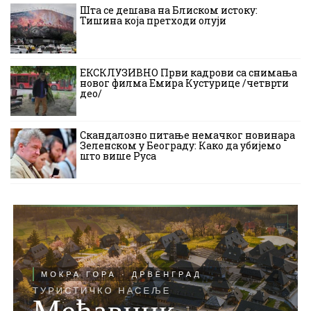
Шта се дешава на Блиском истоку:
Тишина која претходи олуји
ЕКСКЛУЗИВНО Први кадрови са снимања
новог филма Емира Кустурице /четврти
део/
Скандалозно питање немачког новинара
Зеленском у Београду: Како да убијемо
што више Руса