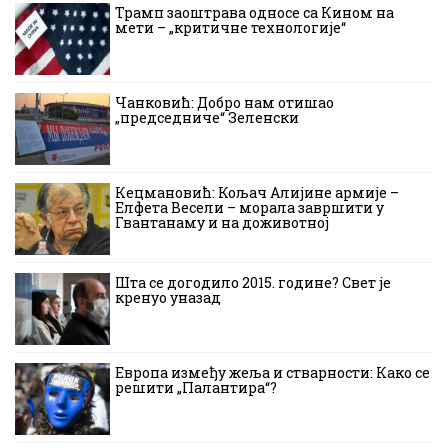
Трамп заоштрава односе са Кином на
мети – „критичне технологије“
Чанковић: Добро нам отишао
„председниче“ Зеленски
Кецмановић: Кољач Алијине армије –
Елфета Весели – морала завршити у
Гвантанаму и на доживотној
Шта се догодило 2015. године? Свет је
кренуо уназад
Европа између жеља и стварности: Како се
решити „Палантира“?