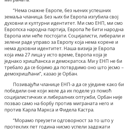
“Нема снажне Европе, без њених успешних
земаља чланица. Без њих би Европа изгубила свој
духовни и културни идентитет. Ми смо ЕНП, ми смо
Европска народна партија, Европа ће бити народна
Европа или неће постојати. Социјалисти, либерали и
зелени раде управо за Европу која нема корене и
нема духовни идентитет. Наша визија је Европа
која има 27 лица у исто време, Европа која је
једнако хришћанска и демократска. Ми у ЕНП не би
требало да се бојимо да потврдимо оно што јесмо –
демохришћани”, казао је Орбан.
Позивајући чланице ЕНП-а да се уједине како би
победили оне који желе да их поделе уз помоћ
социјалистичких и либералних оптужби, Орбан није
позвао само на борбу против миграната него и
против Карла Маркса и Фидела Кастра.
“Морамо преузети одговорност за то што у
протеклих пет година нисмо успели задржати