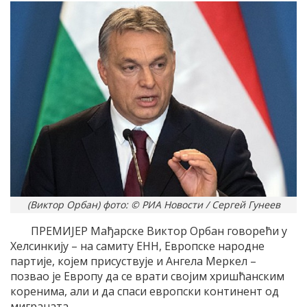
(Виктор Орбан) фото: © РИА Новости / Сергей Гунеев
ПРЕМИЈЕР Мађарске Виктор Орбан говорећи у
Хелсинкију – на самиту ЕНН, Европске народне
партије, којем присуствује и Ангела Меркел –
позвао је Европу да се врати својим хришћанским
коренима, али и да спаси европски континент од
миграната.