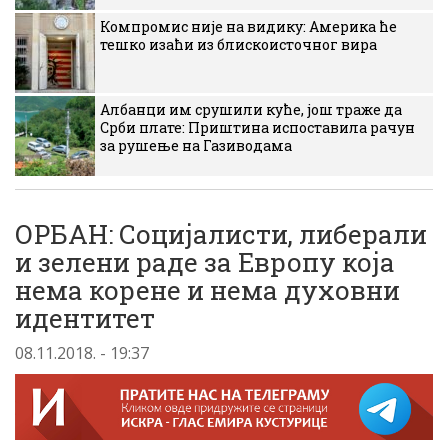
Компромис није на видику: Америка ће
тешко изаћи из блискоисточног вира
Албанци им срушили куће, још траже да
Срби плате: Приштина испоставила рачун
за рушење на Газиводама
ОРБАН: Социјалисти, либерали
и зелени раде за Европу која
нема корене и нема духовни
идентитет
08.11.2018. - 19:37