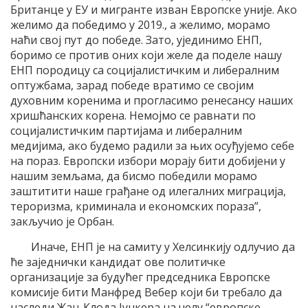
Британце у ЕУ и мигранте изван Европске уније. Ако
желимо да победимо у 2019., а желимо, морамо
наћи свој пут до победе. Зато, ујединимо ЕНП,
боримо се против оних који желе да поделе нашу
ЕНП породицу са социјалистичким и либералним
оптужбама, зарад победе вратимо се својим
духовним коренима и прогласимо ренесансу наших
хришћанских корена. Немојмо се равнати по
социјалистичким партијама и либералним
медијима, ако будемо радили за њих осуђујемо себе
на пораз. Европски избори морају бити добијени у
нашим земљама, да бисмо победили морамо
заштитити наше грађане од илегалних миграција,
тероризма, криминала и економских пораза”,
закључио је Орбан.
Иначе, ЕНП је на самиту у Хелсинкију одлучио да
ће заједнички кандидат ове политичке
организације за будућег председника Европске
комисије бити Манфред Вебер који би требало да
наследи Жан-Клода Јункера на челу “европске