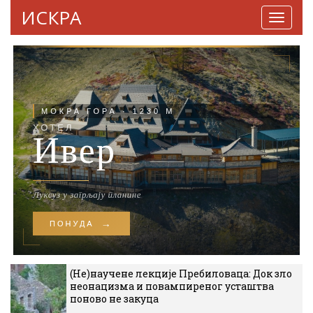
ИСКРА
Навига
(Не)научене лекције Пребиловаца: Док зло
неонацизма и повампиреног усташтва
поново не закуца