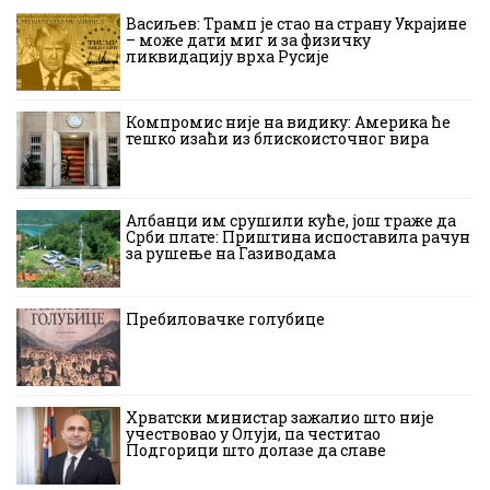
Васиљев: Трамп је стао на страну Украјине
– може дати миг и за физичку
ликвидацију врха Русије
Компромис није на видику: Америка ће
тешко изаћи из блискоисточног вира
Албанци им срушили куће, још траже да
Срби плате: Приштина испоставила рачун
за рушење на Газиводама
Пребиловачке голубице
Хрватски министар зажалио што није
учествовао у Олуји, па честитао
Подгорици што долазе да славе