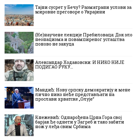
Тајни сусрет у Бечу? Разматрани услови за
мировне преговоре о Украјини
(Не)научене лекције Пребиловаца: Док зло
неонацизма и повампиреног усташтва
поново не закуца
Александар Ходаковски: И НИКО НИЈЕ
ПОДИГАО РУКУ…
Мандић: Нову српску демократију и мене
лично нико неће представљати на
прослави хрватске „Олује“
Кнежевић: Однарођена Црна Гора свој
барјак ће однети у Загреб и тако забити
нож у леђа свим Србима