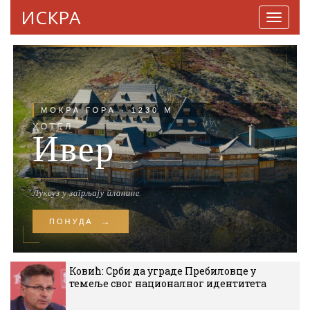
ИСКРА
Навига
Ковић: Срби да уграде Пребиловце у
темеље свог националног идентитета