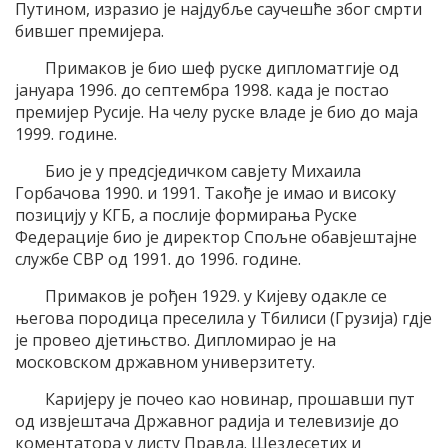
Путином, изразио је најдубље саучешће због смрти
бившег премијера.
Примаков је био шеф руске дипломатгије од
јануара 1996. до септембра 1998. када је постао
премијер Русије. На челу руске владе је био до маја
1999. године.
Био је у предсједичком савјету Михаила
Горбачова 1990. и 1991. Такође је имао и високу
позицију у КГБ, а послије формирања Руске
Федерације био је директор Спољне обавјештајне
службе СВР од 1991. до 1996. године.
Примаков је рођен 1929. у Кијеву одакле се
његова породица преселила у Тбилиси (Грузија) гдје
је провео дјетињство. Дипломирао је на
московском државном универзитету.
Каријеру је почео као новинар, прошавши пут
од извјештача Државног радија и телевизије до
коментатора у листу Правда. Шездесетих и