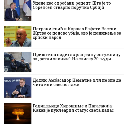
Уцене као опробани рецепт: Шта је то
Соренсен стварно поручио Србији
Петронијевић и Каран о Елфети Весели:
Жртва се поново убија, ово је понижење за
српски народ
Приштина подигла још једну оптужницу
за „ратни злочин“: На списку 20 људи
Додик: Амбасадор Немачке или не зна да
чита или свесно лаже
Годишњица Хирошиме и Нагасакија:
Какав је нуклеарни статус света данас