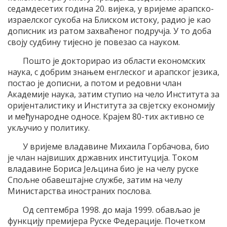
седамдесетих година 20. вијека, у вријеме арапско-
израелског сукоба на Блиском истоку, радио је као
дописник из ратом захваћеног подручја. У то доба
своју судбину тијесно је повезао са науком.
Пошто је докторирао из области економских
наука, с добрим знањем енглеског и арапског језика,
постао је дописни, а потом и редовни члан
Академије наука, затим ступио на чело Института за
оријенталистику и Института за свјетску економију
и међународне односе. Крајем 80-тих активно се
укључио у политику.
У вријеме владавине Михаила Горбачова, био
је члан највиших државних институција. Током
владавине Бориса Јељцина био је на челу руске
Спољне обавештајне службе, затим на челу
Министарства иностраних послова.
Од септембра 1998. до маја 1999. обављао је
функцију премијера Руске Федерације. Почетком