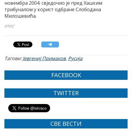
новембра 2004. свједочио је пред Хашким
трибуналом у корист одбране Слободана
Милошевића.
РТРС
Тагови:
Јевгениј Примаков
,
Русија
FACEBOOK
TWITTER
СВЕ ВЕСТИ