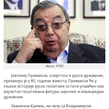
Фото: РТРС
Јевгениј Примаков, совјетски и руски државник,
преминуо је у 85. години живота. Примаков ће у
књизи историје руске политике остати упамћен као
изузетно поштована фигура, научник и изванредан
државник.
Званични Кремљ, на челу са Владимиром