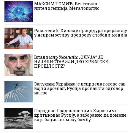
МАКСИМ ТОМИЋ: Вештачка
интелигенција, Мегалополис
Ракочевић: Хиљаде процедура прерастају
у непремостиву препреку слободи медија
Владимир Умељић: „ОЛУЈА“ ЈЕ
НАЈБЛИСТАВИЈИ ДЕО ХРВАТСКЕ
ПРОШЛОСТИ“
Залужни: Украјина је исцрпела готово сав
војни арсенал, Русија пронашла одговор
на све
Парадокс: Градоначелник Хирошиме
критиковао Русију, а заборавио да помене
ко је бацио атомску бомбу