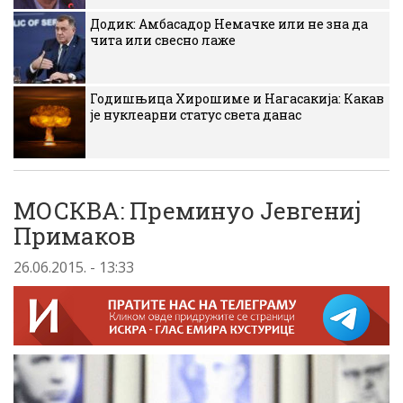
Додик: Амбасадор Немачке или не зна да
чита или свесно лаже
Годишњица Хирошиме и Нагасакија: Какав
је нуклеарни статус света данас
МОСКВА: Преминуо Јевгениј
Примаков
26.06.2015. - 13:33