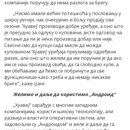
компаније поручују да нема разлога за бригу.
„Нисмо имали већих потешкоћа у пословању у
широј регији, чак очекујемо и бољу продају ове
сезоне. ’Хуавеј‘ производи добре уређаје, а оно што
је пресудно за одлуку о куповини, јесте одговор на
питање да ли је неки производ добар или није.
Свесни смо да купци сада мисле да можда
куповином ’Хуавеј‘ уређаја преузимају одређени
ризик, али оно што желим да им поручим је да ако
им се наш производ свиђа, да га слободно купе, а
ми обећавамо да ћемо се побринути да све
функционише како треба и да немају никакве
бриге“, каже Џанг.
Желимо и даље да користимо „Андроид“
„Хуавеј“ сарађује с многим западним
компанијама, користи њихову технологију, али
развија и властити оперативни систем, али
задовољни су „Андроидом“ и желе и даље да га