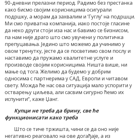
90-дневни прелазни период. Радимо без престанка
како бисмо својим корисницима осигурали
подршку, а морам да захвалим и ’Гуглу‘ на подршци.
Ми смо приватна компанија, иако постоје гласине
да неко други стоји иза нас и бавимо се бизнисом,
па нам није драго што смо увучени у политичка
препуцавања. Једино што можемо да учинимо у
овом тренутку, јесте да се посветимо свом послу и
наставимо да пружамо квалитетне услуге и
производе својим корисницима. Ништа више, ни
мање од тога. Желимо да будемо у добрим
односима с партнерима у САД, Европи и читавом
свету. Можда ће нас ова ситуација мало успорити у
остварењу циљева, али сасвим сигурно ћемо их
испунити“, каже Џанг.
Купци не треба да брину, све ће
функционисати како треба
Што се тиче тржишта, чини се да оно није
негативно реаговало на ове догађаје, а из