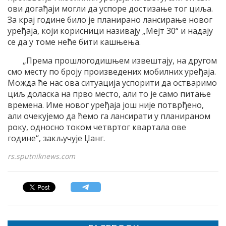
ови догађаји могли да успоре достизање тог циља.
За крај године било је планирано лансирање новог
уређаја, који корисници називају „Мејт 30“ и надају
се да у томе неће бити кашњења.
„Према прошлогодишњем извештају, на другом
смо месту по броју произведених мобилних уређаја.
Можда ће нас ова ситуација успорити да остваримо
циљ доласка на прво место, али то је само питање
времена. Име новог уређаја још није потврђено,
али очекујемо да ћемо га лансирати у планираном
року, односно током четвртог квартала ове
године“, закључује Џанг.
rs.sputniknews.com