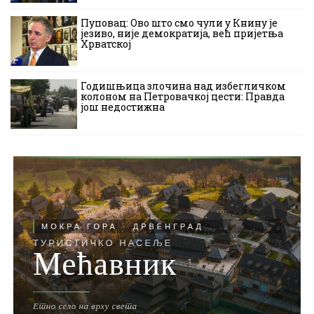
Пуповац: Ово што смо чули у Книну је
језиво, није демократија, већ пријетња
Хрватској
Годишњица злочина над избегличком
колоном на Петровачкој цести: Правда
још недостижна