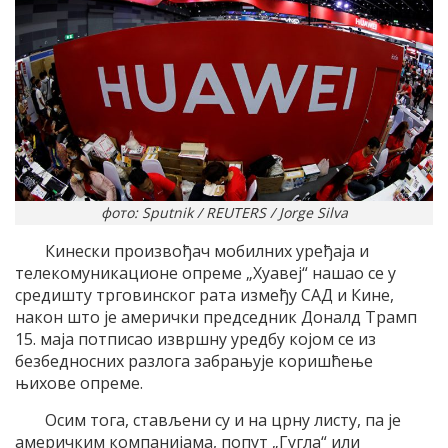
фото: Sputnik / REUTERS / Jorge Silva
Кинески произвођач мобилних уређаја и
телекомуникационе опреме „Хуавеј“ нашао се у
средишту трговинског рата између САД и Кине,
након што је амерички председник Доналд Трамп
15. маја потписао извршну уредбу којом се из
безбедносних разлога забрањује коришћење
њихове опреме.
Осим тога, стављени су и на црну листу, па је
америчким компанијама, попут „Гугла“ или