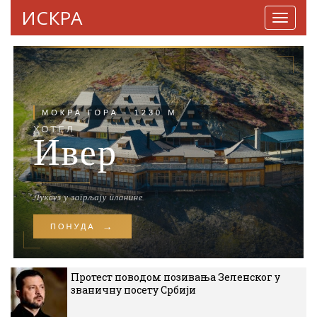
ИСКРА
Навига
Протест поводом позивања Зеленског у
званичну посету Србији