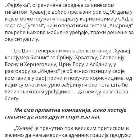
„Фејсбука“, ограничена сарадња са кинеском
гигантом. Хуавеј је добио прелазни рок од 90 дана у
којем може пружати подршку корисницима у САД, а
сада са „Гуглом“, чији оперативни систем „Андроид“
покреће њихове мобилне уређаје, тражи решење за
ову ситуацију.
Џе Џанг, генерални менаџер компаније „Хуавеј
консјумер бизнис“ за Србију, Хрватску, Словенију,
Босну и Херцеговину, Црну Гору и Албанију, у
разговору за „Индекс“ је објаснио позицију своје
компаније у овој причи и поручио корисницима, од
којих су многи сигурно забринути око тога шта ће
бити с њиховим уређајима — да немају разлога за
бригу.
Ми смо приватна компанија, иако постоје
гласине да неко други стоји иза нас
„’Хуавеј‘ је тренутно под великим притиском и
желимо да нам америчка администрација продужи