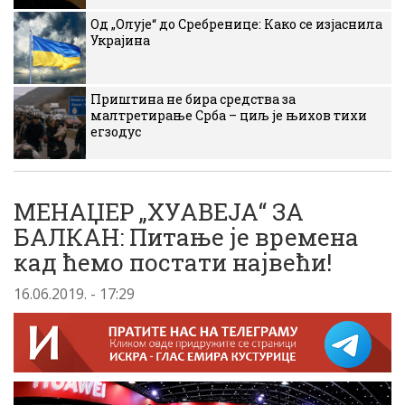
Од „Олује“ до Сребренице: Како се изјаснила
Украјина
Приштина не бира средства за
малтретирање Срба – циљ је њихов тихи
егзодус
МЕНАЏЕР „ХУАВЕЈА“ ЗА
БАЛКАН: Питање је времена
кад ћемо постати највећи!
16.06.2019. - 17:29