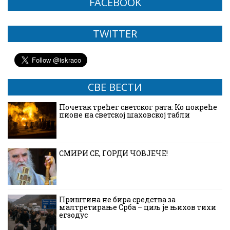
FACEBOOK
TWITTER
СВЕ ВЕСТИ
Почетак трећег светског рата: Ко покреће
пионе на светској шаховској табли
СМИРИ СЕ, ГОРДИ ЧОВЈЕЧЕ!
Приштина не бира средства за
малтретирање Срба – циљ је њихов тихи
егзодус