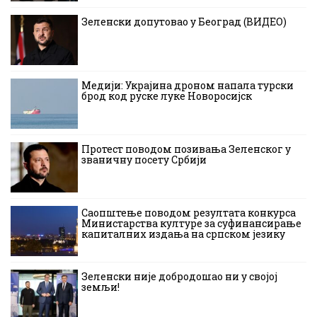
Зеленски допутовао у Београд (ВИДЕО)
Медији: Украјина дроном напала турски
брод код руске луке Новоросијск
Протест поводом позивања Зеленског у
званичну посету Србији
Саопштење поводом резултата конкурса
Министарства културе за суфинансирање
капиталних издања на српском језику
Зеленски није добродошао ни у својој
земљи!