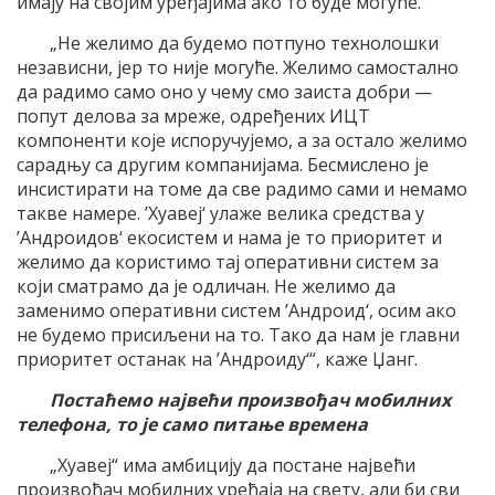
имају на својим уређајима ако то буде могуће.
„Не желимо да будемо потпуно технолошки
независни, јер то није могуће. Желимо самостално
да радимо само оно у чему смо заиста добри —
попут делова за мреже, одређених ИЦТ
компоненти које испоручујемо, а за остало желимо
сарадњу са другим компанијама. Бесмислено је
инсистирати на томе да све радимо сами и немамо
такве намере. ’Хуавеј‘ улаже велика средства у
’Андроидов‘ екосистем и нама је то приоритет и
желимо да користимо тај оперативни систем за
који сматрамо да је одличан. Не желимо да
заменимо оперативни систем ’Андроид‘, осим ако
не будемо присиљени на то. Тако да нам је главни
приоритет останак на ’Андроиду‘“, каже Џанг.
Постаћемо највећи произвођач мобилних
телефона, то је само питање времена
„Хуавеј“ има амбицију да постане највећи
произвођач мобилних уређаја на свету, али би сви