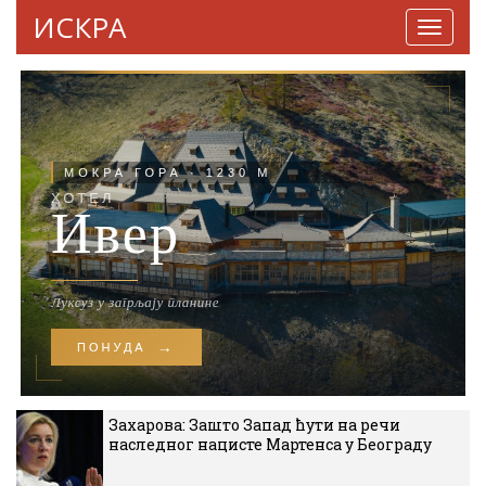
ИСКРА
Навига
Захарова: Зашто Запад ћути на речи
наследног нацисте Мартенса у Београду