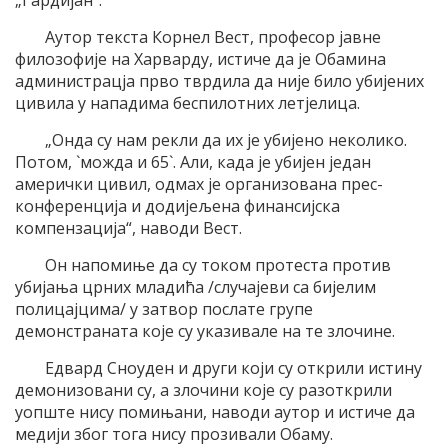
„Гардијан“.
Аутор текста Корнел Вест, професор јавне
филозофије на Харварду, истиче да је Обамина
администрацја прво тврдила да није било убијених
цивила у нападима беспилотних летјелица.
„Онда су нам рекли да их је убијено неколико.
Потом, `можда и 65`. Али, када је убијен један
амерички цивил, одмах је организована прес-
конференција и додијељена финансијска
компензација“, наводи Вест.
Он напомиње да су током протеста против
убијања црних младића /случајеви са бијелим
полицајцима/ у затвор послате групе
демонстраната које су указивале на те злочине.
Едвард Сноуден и други који су открили истину
демонизовани су, а злочини које су разоткрили
уопште нису помињани, наводи аутор и истиче да
медији због тога нису прозивали Обаму.