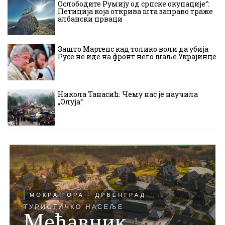
Ослободите Румију од српске окупације“:
Петиција која открива шта заправо траже
албански прваци
Зашто Мартенс кад толико воли да убија
Русе не иде на фронт него шаље Украјинце
Никола Танасић: Чему нас је научила
„Олуја“