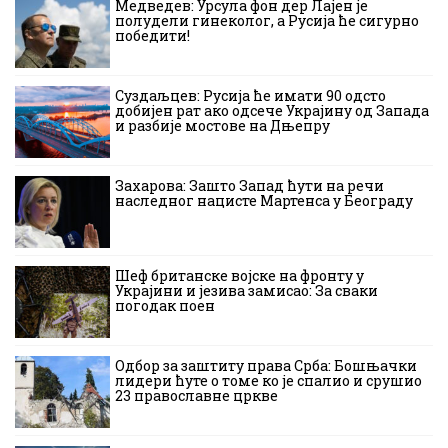
Медведев: Урсула фон дер Лајен је
полудели гинеколог, а Русија ће сигурно
победити!
Суздаљцев: Русија ће имати 90 одсто
добијен рат ако одсече Украјину од Запада
и разбије мостове на Дњепру
Захарова: Зашто Запад ћути на речи
наследног нацисте Мартенса у Београду
Шеф британске војске на фронту у
Украјини и језива замисао: За сваки
погодак поен
Одбор за заштиту права Срба: Бошњачки
лидери ћуте о томе ко је спалио и срушио
23 православне цркве