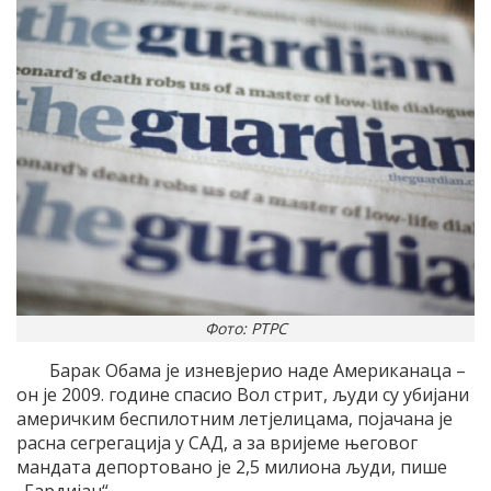
Фото: РТРС
Барак Обама је изневјерио наде Американаца –
он је 2009. године спасио Вол стрит, људи су убијани
америчким беспилотним летјелицама, појачана је
расна сегрегација у САД, а за вријеме његовог
мандата депортовано је 2,5 милиона људи, пише