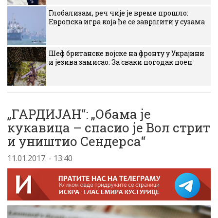
Глобализам, реч чије је време прошло:
Европска игра која ће се завршити у сузама
Шеф британске војске на фронту у Украјини
и језива замисао: За сваки погодак поен
„ГАРДИЈАН“: „Обама је
кукавица – спасио је Вол стрит
и уништио Сендерса“
11.01.2017. - 13:40