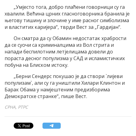
„Умјесто тога, добро плаћени говорници су га
хвалили. Већина црних гласноговорника бранила је
његову тишину и злочине у име расног симболизма
и властитих каријера“, тврди Вест за „Гардијан“.
Он сматра да су Обамин недостатак храбрости
да се суочи са криминалцима из Вол стрита и
напади беспилотним летјелицама довели до
пораста десног популизма у САД и исламистичких
побуна на Блиском истоку.
„Берни Сендерс покушао је да створи `лијеви
популизам`, али су га уништили Хилари Клинтон и
Барак Обама у намјештеним предизборима
Демократске странке“, пише Вест.
СРНА, РТРС