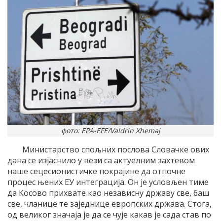
фото: EPA-EFE/Valdrin Xhemaj
Министарство спољних послова Словачке ових
дана се изјаснило у вези са актуелним захтевом
наше сецесионистичке покрајине да отпочне
процес њених ЕУ интеграција. Он је условљен тиме
да Косово прихвате као независну државу све, баш
све, чланице те заједнице европских држава. Стога,
од великог значаја је да се чује какав је сада став по