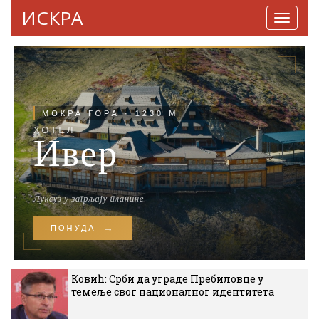
ИСКРА
Навига
Ковић: Срби да уграде Пребиловце у
темеље свог националног идентитета