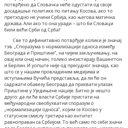
потврђено да Словачка неће одустати од своје
досадашње политике по питању Косова, ако то
претходно не учини Србија, као његова матична
држава. Али ако то она уради – што би Словаци
били већи Срби од Срба?
Све то дефинитивно потврђује колики је значај
тзв. „Споразума о нормализацији односа између
Београда и Приштине”, на чијем закључивању, на
овај или онај начин, толико инсистирају Вашингтон
и Берлин. И уопште није од пресудног значаја, као
што се у нашим провладиним медијима и
иступањима Вучића представља, да ли ће он
садржати обавезу Београда да прихвати улазак
Приштине у Уједињене нације. Битно је нешто
друго: да ли ће власти Србије пристати на
међународни свеобухватни споразум о
„нормализацији односа”, којим се Косово у
статусном смислу третира као ентитет
равноправан са Србијом. То већ само по себи значи