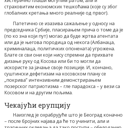
хистерично плаши могућим ратом, али и
страховитим економских тешкоћама (које су због
глобалних кретања много реалније од првог).
Патетично се изазива сажаљење у односу на
председника Србије, пласирањем прича о томе да је
(по ко зна који пут) могао да буде жртва атентата
или да је његова породица од некога (Албанаца,
криминалаца, политичких опонената) угрожена.
Блате се сви они који нису спремни да прихвате
дизање руку од Косова или би то могли да
искористе за јачање своје позиције. И, кончано,
суштински дефетизам на косовском плану се
„покрива” интензивним демонстрирањем
позерског патриотизма – гле парадокса – у вези са
Косовом и на другим пољима.
Чекајући ерупцију
Наизглед је охрабрујуће што је Београд коначно
– после бројних најава да ће то учинити, али и
трагичних оклевања да тако поступи – обелоданио