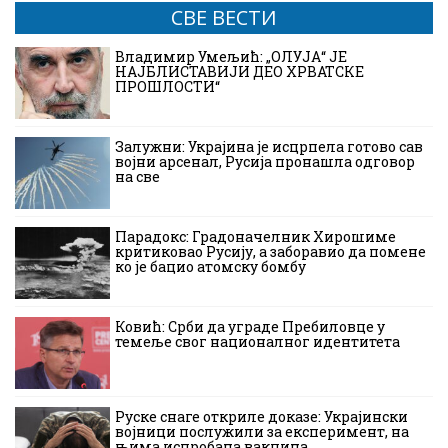
СВЕ ВЕСТИ
Владимир Умељић: „ОЛУЈА“ ЈЕ
НАЈБЛИСТАВИЈИ ДЕО ХРВАТСКЕ
ПРОШЛОСТИ“
Залужни: Украјина је исцрпела готово сав
војни арсенал, Русија пронашла одговор
на све
Парадокс: Градоначелник Хирошиме
критиковао Русију, а заборавио да помене
ко је бацио атомску бомбу
Ковић: Срби да уграде Пребиловце у
темеље свог националног идентитета
Руске снаге откриле доказе: Украјински
војници послужили за експеримент, на
њима испробана вакцина