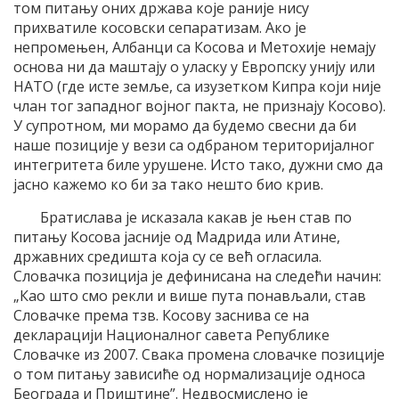
том питању оних држава које раније нису
прихватиле косовски сепаратизам. Ако је
непромењен, Албанци са Косова и Метохије немају
основа ни да маштају о уласку у Европску унију или
НАТО (где исте земље, са изузетком Кипра који није
члан тог западног војног пакта, не признају Косово).
У супротном, ми морамо да будемо свесни да би
наше позиције у вези са одбраном територијалног
интегритета биле урушене. Исто тако, дужни смо да
јасно кажемо ко би за тако нешто био крив.
Братислава је исказала какав је њен став по
питању Косова јасније од Мадрида или Атине,
државних средишта која су се већ огласила.
Словачка позиција је дефинисана на следећи начин:
„Као што смо рекли и више пута понављали, став
Словачке према тзв. Косову заснива се на
декларацији Националног савета Републике
Словачке из 2007. Свака промена словачке позиције
о том питању зависиће од нормализације односа
Београда и Приштине”. Недвосмислено је