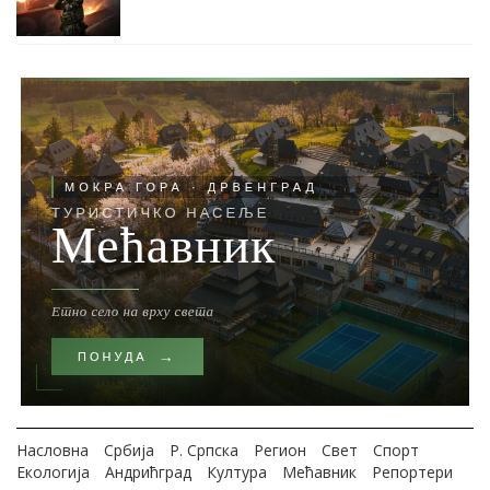
Насловна
Србија
Р. Српска
Регион
Свет
Спорт
Екологија
Андрићград
Култура
Мећавник
Репортери