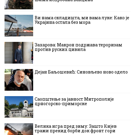
Ви нама складишта, ми вама луке: Како је
Украјина остала без мора
Захарова: Макрон подржава тероризам
против руских цивила
Дејан Баљошевић: Синовљево ново одело
Саопштење за јавност Митрополије
црногорско-приморске
Велика игра пред зиму: Зашто Кијев
тражи прекид борби док фронт гори