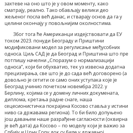
захтеве на оно што је у овом моменту, како
сматрају, реално. Тако обављају велики део
жељеног посла већ данас, и стварају основ да га у
целини окончају у повољнијим околностима.
Због тога ће Американци издејствовати да ЕУ
током 2023. понуди Београду и Приштини
модификовани модел за регулисање међусобних
односа. Циљ САД је да Београд и Приштина што пре
потпишу начелни „Споразум о нормализацији
односа”, који би обухватио, тек уз извесна додатна
прецизирања, све што је до сада већ договорено (а
довољно је сетити се само оних уступака које је
Београд учинио почетком новембра 2022. у
Берлину, којима се у домену личних докумената,
диплома, кретања радне снаге, наша
сецесионистичка покрајина Косово ставља у истини
ниво са државама региона). То би било допуњено
још давањем наше разрађене сагласности (оквирна
је већ дата) да Косово – по моделу који је важио за
Србију и Црну Гору док су биле у државној