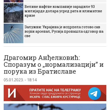
Велике нафтне компаније зарадиле 93
милијарде долара усред рата и климатске
кризе
Залужни: Украјина је исцрпела готово сав
војни арсенал, Русија пронашла одговор на
све
Драгомир Анђелковић:
Споразум о „нормализацији” и
порука из Братиславе
05.01.2023. - 18:14