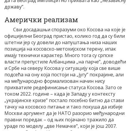
да га Београд имплицитно прихвата као „независну
државу”.
Амерички реализам
Сви досадашњи споразуми око Косова на које је
официјелни Београд пристао, колико год да су били
штетни јер су довели до напуштања низа наших
позиција на косовско-метохијском терену, ипак
имају технички карактер. Много тога су српске
власти препустиле Албанцима „на парче”, доводећи
и Србе на северу Косова у ситуацију која све више
подсећа на ону која постоји на „југу” покрајине, али
на међународно формализован начин нису
прихватиле редефинисање статуса Косова. Зато се
током 2022. године – када је Западу у контексту
„украјинске кризе” постало посебно битно да стави
тачку на косовско питање и тако покуша да избије
Москви аргумент да је НАТО разорио међународни
правни поредак – од њих појачано тражило да
ураде по моделу „две Немачке”, који је још 2007.