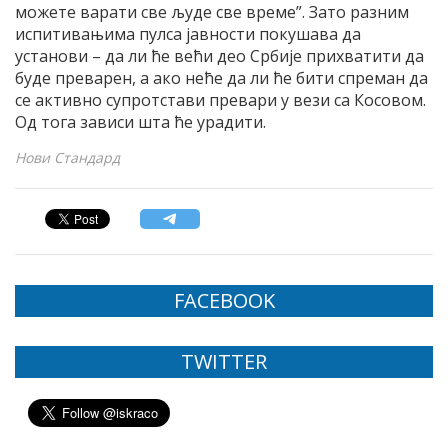
можете варати све људе све време”. Зато разним
испитивањима пулса јавности покушава да
установи – да ли ће већи део Србије прихватити да
буде преварен, а ако неће да ли ће бити спреман да
се активно супротстави превари у вези са Косовом.
Од тога зависи шта ће урадити.
Нови Стандард
FACEBOOK
TWITTER