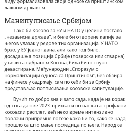
виду формализовала своје односе са приштинском
лажном државом.
Манипулисање Србијом
Тако би Косово за ЕУ и НАТО у целини постало
„независна држава”, и биле би отворене капије за
његов улазак у редове тих организација. У НАТО
брзо, у ЕУ једног дана, али како год било,
досадашња позиција Србије (позерска или стварна)
у вези са одбраном Косова, била би потпуно
девастирана. Међународни „Споразум о
нормализацији односа са Приштином”, без обзира
на финесе у садржају, сам по себи би за Србију
представљао потписивање косовске капитулације.
Вучић то добро зна и зато сада, када је на корак
од тога да ове 2023. прихвати по нас катастрофални
косовски расплет, већ неко време интензивно
повлачи припремне потезе како би то, како се нада,
прошло са што мање последица по њега. Народ се