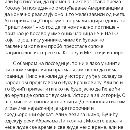
или Братислави, да промена њиховог става према
Косову (и последично омогућавање Американцима
да коначно реализују оно што желе) зависи од њега.
Ако прихвати „Споразум о нормализацији односа са
Приштином” – ко год да га номинално потпише –
признао је Косово у име оних чланица ЕУ и НАТО
које то још нису учиниле, чиме би буквално
пакленим копљем пробò преостале српске
националне интересе на Косову и Метохији и шире.
С обзиром на последице, то није лако учинити
ни ономе чији лични прагматизам скоро да нема
границе. Нико не жели да у историју уђе у складу са
народном представом о Вуку Бранковићу. Али ће и
то Вучић прихватити ако не буде јасно да ће доћи
до ерупције српског вулкана. Историја за историју. О
њој мисле истински државници. Дневнополитичким
играчима најважнији је краткорочни и
средњорочни ефекат. Али у вези са њима, Вучићу
одјекују речи Абрахама Линколна: „Можете варати
неке људе све време и све људе неко време, али не