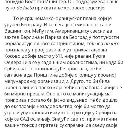
понудио Волфган Ишингер. Он подразумева наше
пуно
de facto
прихватање косовске сецесије.
То је срж немачко-француског плана који је
уручен Београду. Иза њега је номинално стао и
Вашингтон. Међутим, Американци су свесни да
захтев Берлина и Париза да Београд у потпуности
нормализује односе са Приштином, тек без
de jure
признања у првој фази али уз прихватање да
Косово добије место у УН, није реалан. Руска
Федерација се у садашњим околностима, ни када би
Србија на то понижавајуће пристала, не би
сагласила да Приштина добије столицу у кровној
међународној организацији. Друго, то би била
црвена линија преко које већина грађана Србије не
би мирно прешла. Оно што се манипулацијама
прикрива постало би јасно видљиво, те би дошло
до експлозије незадовољства које би могло да
угрози унутарполитичку конструкцију у Србији на
коју се САД ослањају. Знајући све то, прагматични
вашингтонски стратези су спремни да сведу своје