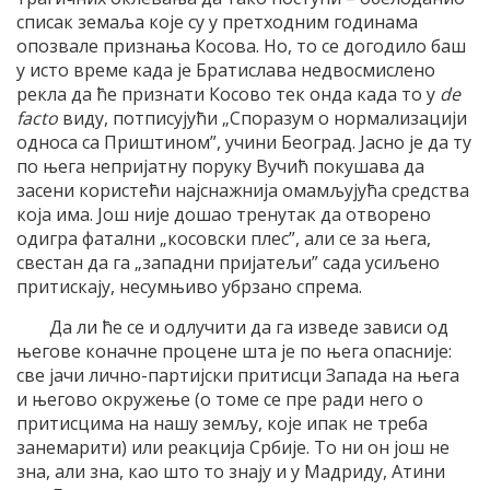
списак земаља које су у претходним годинама
опозвале признања Косова. Но, то се догодило баш
у исто време када је Братислава недвосмислено
рекла да ће признати Косово тек онда када то у
de
facto
виду, потписујући „Споразум о нормализацији
односа са Приштином”, учини Београд. Јасно је да ту
по њега непријатну поруку Вучић покушава да
засени користећи најснажнија омамљујућа средства
која има. Још није дошао тренутак да отворено
одигра фатални „косовски плес”, али се за њега,
свестан да га „западни пријатељи” сада усиљено
притискају, несумњиво убрзано спрема.
Да ли ће се и одлучити да га изведе зависи од
његове коначне процене шта је по њега опасније:
све јачи лично-партијски притисци Запада на њега
и његово окружење (о томе се пре ради него о
притисцима на нашу земљу, које ипак не треба
занемарити) или реакција Србије. То ни он још не
зна, али зна, као што то знају и у Мадриду, Атини