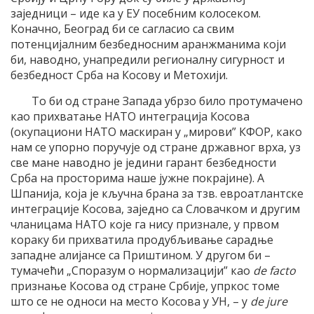
заједници – иде ка у ЕУ посебним колосеком.
Коначно, Београд би се сагласио са свим
потенцијалним безбедносним аранжманима који
би, наводно, унапредили регионалну сигурност и
безбедност Срба на Косову и Метохији.
То би од стране Запада убрзо било протумачено
као прихватање НАТО интеграција Косова
(окупациони НАТО маскиран у „мирови” КФОР, како
нам се упорно поручује од стране државног врха, уз
све мане наводно је једини гарант безбедности
Срба на просторима наше јужне покрајине). А
Шпанија, која је кључна брана за тзв. евроатлантске
интеграције Косова, заједно са Словачком и другим
чланицама НАТО које га нису признале, у првом
кораку би прихватила продубљивање сарадње
западне алијансе са Приштином. У другом би –
тумачећи „Споразум о нормализацији” као
de facto
признање Косова од стране Србије, упркос томе
што се не односи на место Косова у УН, – у
de jure