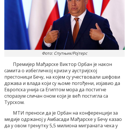
Фото: Спутњик/Ројтерс
Премијер Мађарске Виктор Орбан је након
самита о избегличкој кризи у аустријској
престоници Бечу, на којем су учествовали шефови
држава и влада који су њоме погођени, изјавио да
Европска унија са Египтом мора да постигне
споразум сличан оном који је већ постигла са
Турском.
МТИ преноси да је Орбан на конференцији за
медије одржаној у Амбасади Мађарске у Бечу казао
да у овом тренутку 5,5 милиона миграната чека у