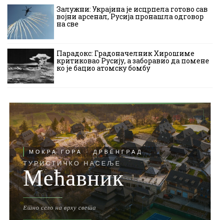
Залужни: Украјина је исцрпела готово сав
војни арсенал, Русија пронашла одговор
на све
Парадокс: Градоначелник Хирошиме
критиковао Русију, а заборавио да помене
ко је бацио атомску бомбу