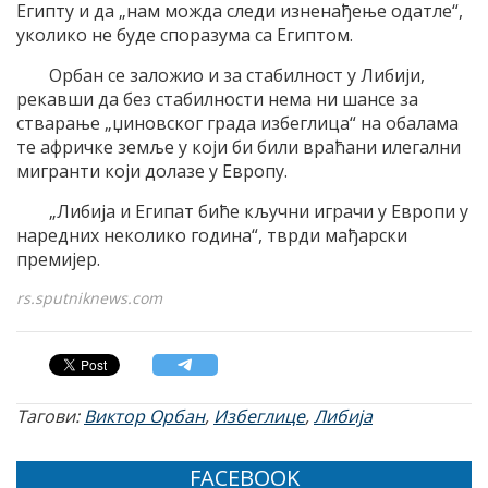
Египту и да „нам можда следи изненађење одатле“,
уколико не буде споразума са Египтом.
Орбан се заложио и за стабилност у Либији,
рекавши да без стабилности нема ни шансе за
стварање „џиновског града избеглица“ на обалама
те афричке земље у који би били враћани илегални
мигранти који долазе у Европу.
„Либија и Египат биће кључни играчи у Европи у
наредних неколико година“, тврди мађарски
премијер.
rs.sputniknews.com
Тагови:
Виктор Орбан
,
Избеглице
,
Либија
FACEBOOK