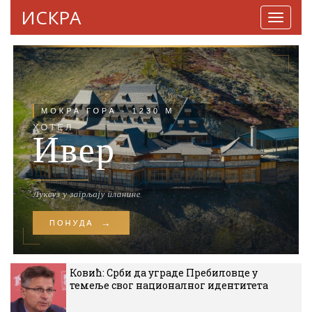
ИСКРА
Навига
Ковић: Срби да уграде Пребиловце у
темеље свог националног идентитета