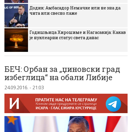
Додик: Амбасадор Немачке или не зна да
чита или свесно лаже
Годишњица Хирошиме и Нагасакија: Какав
је нуклеарни статус света данас
БЕЧ: Орбан за „џиновски град
избеглица“ на обали Либије
24.09.2016. - 21:03