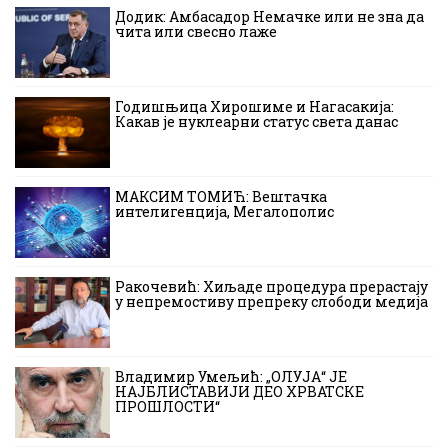
Додик: Амбасадор Немачке или не зна да
чита или свесно лаже
Годишњица Хирошиме и Нагасакија:
Какав је нуклеарни статус света данас
МАКСИМ ТОМИЋ: Вештачка
интелигенција, Мегалополис
Ракочевић: Хиљаде процедура прерастају
у непремостиву препреку слободи медија
Владимир Умељић: „ОЛУЈА“ ЈЕ
НАЈБЛИСТАВИЈИ ДЕО ХРВАТСКЕ
ПРОШЛОСТИ“