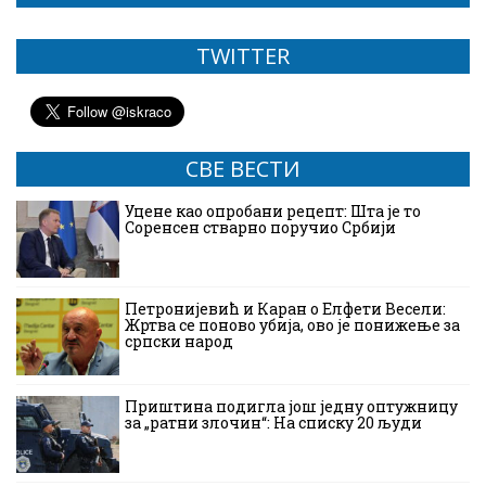
TWITTER
СВЕ ВЕСТИ
Уцене као опробани рецепт: Шта је то
Соренсен стварно поручио Србији
Петронијевић и Каран о Елфети Весели:
Жртва се поново убија, ово је понижење за
српски народ
Приштина подигла још једну оптужницу
за „ратни злочин“: На списку 20 људи