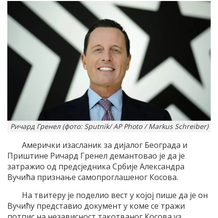
Ричард Гренел (фото: Sputnik/ AP Photo / Markus Schreiber)
Амерички изасланик за дијалог Београда и
Приштине Ричард Гренел демантовао је да је
затражио од предсједника Србије Александра
Вучића признање самопроглашеног Косова.
На твитеру је поделио вест у којој пише да је он
Вучићу представио документ у коме се тражи
потпис на независност такотваног Косова уз