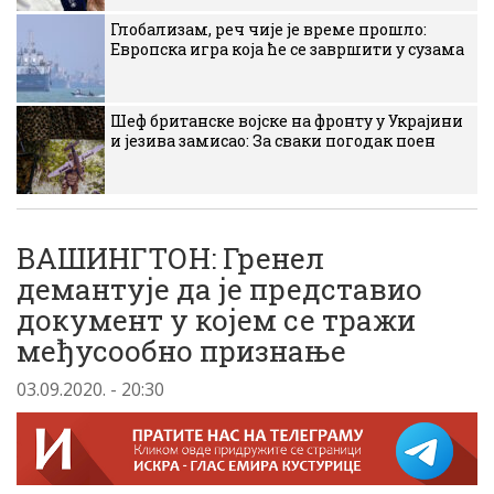
Глобализам, реч чије је време прошло:
Европска игра која ће се завршити у сузама
Шеф британске војске на фронту у Украјини
и језива замисао: За сваки погодак поен
ВАШИНГТОН: Гренел
демантује да је представио
документ у којем се тражи
међусообно признање
03.09.2020. - 20:30