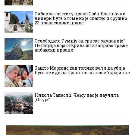
Одбор за заштиту права Срба: Бошњачки
лидери ћуте о томе ко је спалио и срушио
23 православне цркве
Ослободите Румију од српске окупације“:
Петиција која открива шта заправо траже
албански прваци
Зашто Мартенс кад толико воли да убија
Русе не иде на фронт него шаље Украјинце
Никола Танасић: Чему нас је научила
„Олуја“