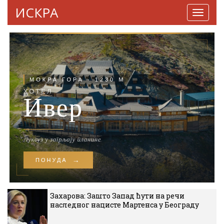
ИСКРА
Навига
Захарова: Зашто Запад ћути на речи
наследног нацисте Мартенса у Београду