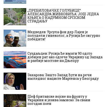
„ПРЕБИЛОВАЧКЕ ГОЛУБИЦЕ“
АЛЕКСАНДРА ЖИВКОВИЋА: ЈОШ ЈЕДНА
КЊИГА О НАДУМНОМ СРПСКОМ
СТРАДАЊУ
Медведев: Урсула фон дер Лајен је
полудели гинеколог, а Русија ће сигурно
победити!
Суздаљцев: Русија ће имати 90 одсто
добијен рат ако одсече Украјину од Запада
и разбије мостове на Дњепру
Захарова: Зашто Запад ћути на речи
наследног нацисте Мартенса у Београду
Шеф британске војске на фронту у
Украјини и језива замисао: За сваки
погодак поен