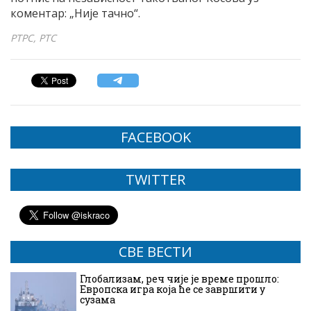
коментар: „Није тачно“.
РТРС, РТС
FACEBOOK
TWITTER
СВЕ ВЕСТИ
Глобализам, реч чије је време прошло:
Европска игра која ће се завршити у
сузама