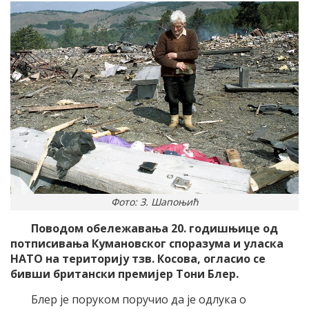
Фото: З. Шапоњић
Поводом обележавања 20. годишњице од
потписивања Кумановског споразума и уласка
НАТО на територију тзв. Косова, огласио се
бивши британски премијер Тони Блер.
Блер је поруком поручио да је одлука о