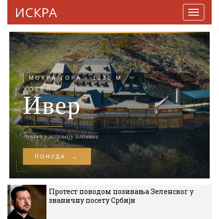
ИСКРА
Навига
Протест поводом позивања Зеленског у
званичну посету Србији