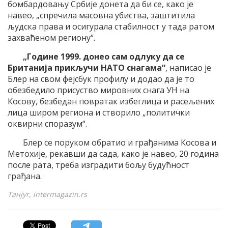
бомбардовању Србије донета да би се, како је
навео, „спречила масовна убиства, заштитила
људска права и осигурала стабилност у тада ратом
захваћеном региону“.
„Године 1999. донео сам одлуку да се
Британија прикључи НАТО снагама“
, написао је
Блер на свом фејсбук профилу и додао да је то
обезбедило присуство мировних снага УН на
Косову, безбедан повратак избеглица и расељених
лица широм региона и створило „политички
оквирни споразум“.
Блер се поруком обратио и грађанима Косова и
Метохије, рекавши да сада, како је навео, 20 година
после рата, треба изградити бољу будућност
грађана.
Танјуг, intermagazin.rs