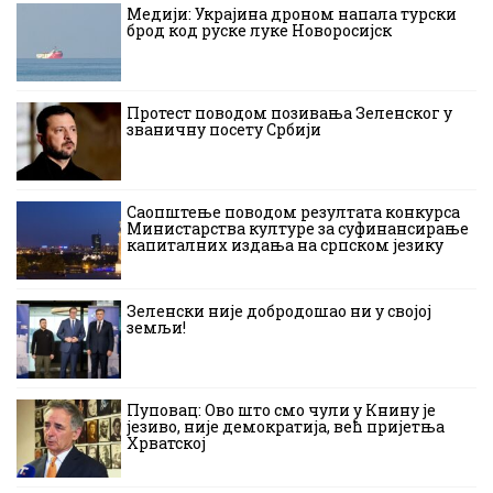
Медији: Украјина дроном напала турски
брод код руске луке Новоросијск
Протест поводом позивања Зеленског у
званичну посету Србији
Саопштење поводом резултата конкурса
Министарства културе за суфинансирање
капиталних издања на српском језику
Зеленски није добродошао ни у својој
земљи!
Пуповац: Ово што смо чули у Книну је
језиво, није демократија, већ пријетња
Хрватској