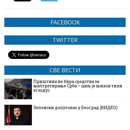
FACEBOOK
TWITTER
СВЕ ВЕСТИ
Приштина не бира средства за
малтретирање Срба – циљ је њихов тихи
егзодус
Зеленски допутовао у Београд (ВИДЕО)