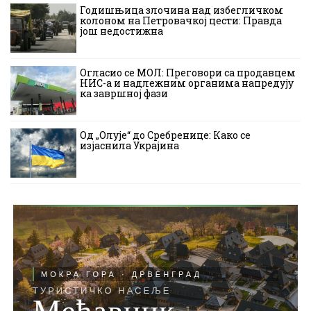
Годишњица злочина над избегличком
колоном на Петровачкој цести: Правда
још недостижна
Огласио се МОЛ: Преговори са продавцем
НИС-а и надлежним органима напредују
ка завршној фази
Од „Олује“ до Сребренице: Како се
изјаснила Украјина