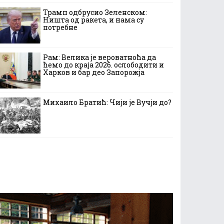
Трамп одбрусио Зеленском:
Ништа од ракета, и нама су
потребне
Рам: Велика је вероватноћа да
ћемо до краја 2026. ослободити и
Харков и бар део Запорожја
Михаило Братић: Чији је Вучји до?