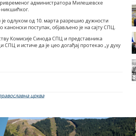
 привременог администратора Милешевске
-никшићког.
 је одлуком од 10. марта разрешио дужности
 канонски поступак, објављено је на сајту СПЦ.
уству Комисије Синода СПЦ и представника
 СПЦ и истиче да је цео догађај протекао „у духу
православна црква