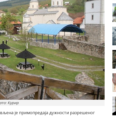
ото: Курир
ављена је примопредаја дужности разрешеног