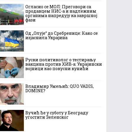
Огласио се МОЛ: Преговори са
продавцем НИС-а и надлежним
органима напредују ка завршној
фази
Од „Олује“ до Сребренице: Како се
изјаснила Украјина
Руски политиколог о тестирању
вакцина против ХИВ-а: Украјински
војници као покусни кунићи
Владимир Умељић: QUO VADIS,
DOMINE?
Вучић ће у суботу у Београду
угостити Зеленског