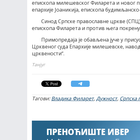
епископа милешевског Филарета и новог
епархије Јоаникија, епископа будимљанско
Синод Српске православне цркве (СПЦ)
епископа Филарета и против њега покренуо
Примопредаја је обављена јуче у прис
Црквеног суда Епархије милешевске, наводи
црквености“.
Танјуг
Тагови:
Владика Филарет
,
Дужност
,
Српска 