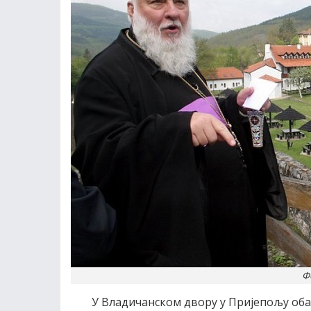
Ф
У Владичанском двору у Пријепољу об