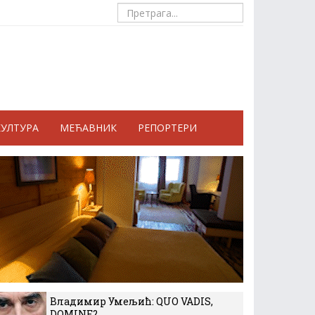
КУЛТУРА
МЕЋАВНИК
РЕПОРТЕРИ
Владимир Умељић: QUO VADIS,
DOMINE?