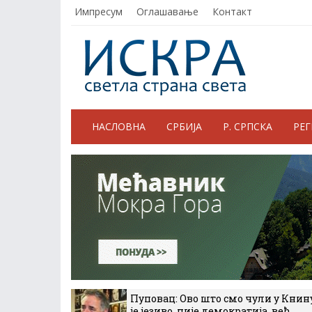
Импресум
Оглашавање
Контакт
НАСЛОВНА
СРБИЈА
Р. СРПСКА
РЕ
Пуповац: Ово што смо чули у Книн
је језиво, није демократија, већ