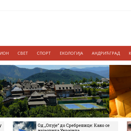
ГИОН
СВЕТ
СПОРТ
ЕКОЛОГИЈА
АНДРИЋГРАД
у
Од „Олује“ до Сребренице: Како се
изјаснила Украјина