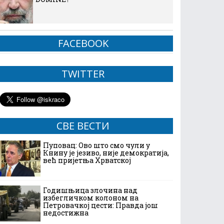
FACEBOOK
TWITTER
СВЕ ВЕСТИ
Пуповац: Ово што смо чули у
Книну је језиво, није демократија,
већ пријетња Хрватској
Годишњица злочина над
избегличком колоном на
Петровачкој цести: Правда још
недостижна