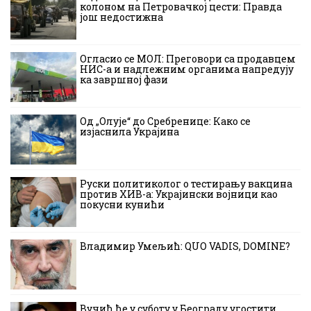
колоном на Петровачкој цести: Правда
још недостижна
Огласио се МОЛ: Преговори са продавцем
НИС-а и надлежним органима напредују
ка завршној фази
Од „Олује“ до Сребренице: Како се
изјаснила Украјина
Руски политиколог о тестирању вакцина
против ХИВ-а: Украјински војници као
покусни кунићи
Владимир Умељић: QUO VADIS, DOMINE?
Вучић ће у суботу у Београду угостити