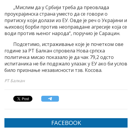
„Мислим да у Србији треба да преовлада
проукрајинска страна уместо да се говори о
притиску који долази из ЕУ. Овде је реч о Украјини и
њиховој борби против неоправдане агресије која се
води против њеног народа“, поручио је Сарацин.
Подсетимо, истраживање које је почетком ове
године за РТ Балкан спровела Нова српска
политичка мисао показало је да чак 79,2 одсто
испитаника не би подржало улазак у ЕУ ако би услов
било признање независности тзв. Косова.
РТ Балкан
FACEBOOK