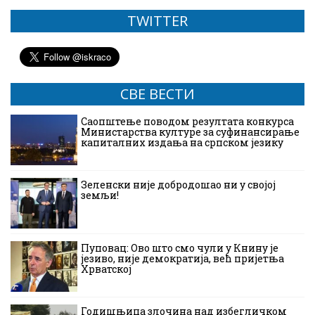
TWITTER
СВЕ ВЕСТИ
Саопштење поводом резултата конкурса
Министарства културе за суфинансирање
капиталних издања на српском језику
Зеленски није добродошао ни у својој
земљи!
Пуповац: Ово што смо чули у Книну је
језиво, није демократија, већ пријетња
Хрватској
Годишњица злочина над избегличком