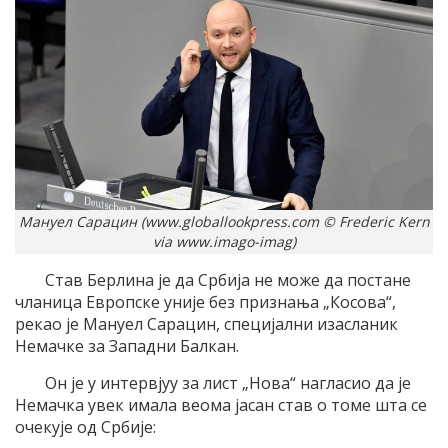
Мануел Сарацин (www.globallookpress.com © Frederic Kern
via www.imago-imag)
Став Берлина је да Србија не може да постане
чланица Европске уније без признања „Косова“,
рекао је Мануел Сарацин, специјални изасланик
Немачке за Западни Балкан.
Он је у интервјуу за лист „Нова“ нагласио да је
Немачка увек имала веома јасан став о томе шта се
очекује од Србије: