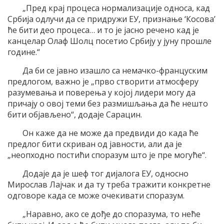
„Пред крај процеса нормализације односа, кад
Србија одлучи да се придружи ЕУ, признање ‘Косова’
ће бити део процеса… и то је јасно речено кад је
канцелар Олаф Шолц посетио Србију у јуну прошле
године.“
Да би се јавно изашло са немачко-француским
предлогом, важно је „прво створити атмосферу
разумевања и поверења у којој лидери могу да
причају о овој теми без размишљања да ће нешто
бити објављено“, додаје Сарацин.
Он каже да не може да предвиди до када ће
предлог бити скриван од јавности, али да је
„неопходно постићи споразум што је пре могуће“.
Додаје да је шеф тог дијалога ЕУ, односно
Мирослав Лајчак и да ту треба тражити конкретне
одговоре када се може очекивати споразум.
„Наравно, ако се дође до споразума, то неће