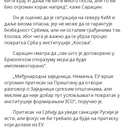
бити крај. И даље ће бити много посла, али то би
био огроман корак напред“, каже Сарацин.
Он је оценио да је ситуација на северу КиМ и
даље веома опасна, јер не може да се гарантује
безбедност Србима, али ни осталим грађанима тзв.
Косова, због чега је важно да се убрза процес
повратка Срба у институције „Косова“.
Сарацин сматра да „све што је договорено у
Бриселском споразуму мора да буде
имплементирано“.
„Међународна заједница, Немачка, ЕУ врше
огроман притисак на Приштину да отвори
разговор о Заједници српским општинама, али
мислим да није добар пут условљавати повратак у
институције формирањем ЗСО“, поручио је.
Притисак на Србију да уведе санкције Русији је
исти, али фокус не би требало да буде на притиску
који долази из ЕУ.