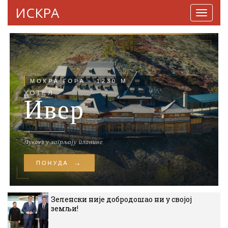
ИСКРА
Навига
Зеленски није добродошао ни у својој
земљи!