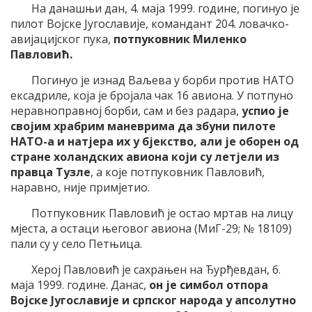
На данашњи дан, 4. маја 1999. године, погинуо је
пилот Војске Југославије, командант 204. ловачко-
авијацијског пука,
потпуковник Миленко
Павловић.
Погинуо је изнад Ваљева у борби против НАТО
ексадриле, која је бројала чак 16 авиона. У потпуно
неравноправној борби, сам и без радара,
успио је
својим храбрим маневрима да збуни пилоте
НАТО-а и натјера их у бјекство, али је оборен од
стране холандских авиона који су летјели из
правца Тузле
, а које потпуковник Павловић,
наравно, није примјетио.
Потпуковник Павловић је остао мртав на лицу
мјеста, а остаци његовог авиона (МиГ-29; № 18109)
пали су у село Петњица.
Херој Павловић је сахрањен на Ђурђевдан, 6.
маја 1999. године. Данас,
он је симбол отпора
Војске Југославије и српског народа у апсолутно