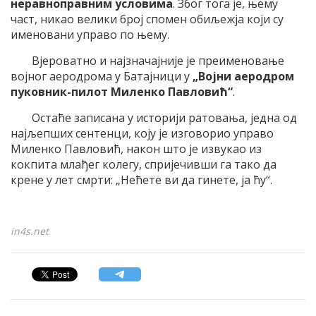
неравноправним условима
. Због тога је, њему
част, никао велики број спомен обиљежја који су
именовани управо по њему.
Вјероватно и најзначајније је преименовање
војног аеродрома у Батајници у
„Војни аеродром
пуковник-пилот Миленко Павловић“
.
Остаће записана у историји ратовања, једна од
најљепших сентенци, коју је изговорио управо
Миленко Павловић, након што је извукао из
кокпита млађег колегу, спријечивши га тако да
крене у лет смрти: „Нећете ви да гинете, ја ћу“.
in4s.net