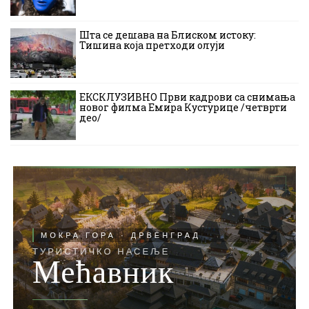
Шта се дешава на Блиском истоку:
Тишина која претходи олуји
ЕКСКЛУЗИВНО Први кадрови са снимања
новог филма Емира Кустурице /четврти
део/