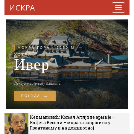
ИСКРА
Навига
Кецмановић: Кољач Алијине армије –
Елфета Весели – морала завршити у
Гвантанаму и на доживотној