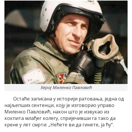
Херој Миленко Павловић
Остаће записана у историји ратовања, једна од
најљепших сентенци, коју је изговорио управо
Миленко Павловић, након што је извукао из
кокпита млађег колегу, спријечивши га тако да
крене у лет смрти: „Нећете ви да гинете, ја ћу“.