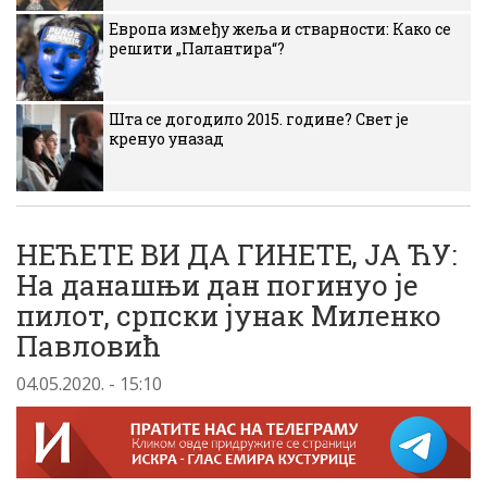
Европа између жеља и стварности: Како се
решити „Палантира“?
Шта се догодило 2015. године? Свет је
кренуо уназад
НЕЋЕТЕ ВИ ДА ГИНЕТЕ, ЈА ЋУ:
На данашњи дан погинуо је
пилот, српски јунак Миленко
Павловић
04.05.2020. - 15:10