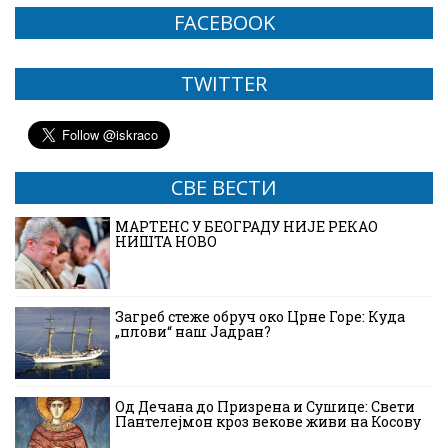
FACEBOOK
TWITTER
СВЕ ВЕСТИ
МАРТЕНС У БЕОГРАДУ НИЈЕ РЕКАО
НИШТА НОВО
Загреб стеже обруч око Црне Горе: Куда
„плови“ наш Јадран?
Од Дечана до Призрена и Сушице: Свети
Пантелејмон кроз векове живи на Косову