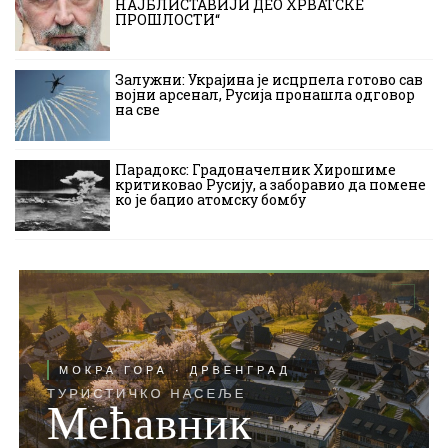
НАЈБЛИСТАВИЈИ ДЕО ХРВАТСКЕ
ПРОШЛОСТИ“
Залужни: Украјина је исцрпела готово сав
војни арсенал, Русија пронашла одговор
на све
Парадокс: Градоначелник Хирошиме
критиковао Русију, а заборавио да помене
ко је бацио атомску бомбу