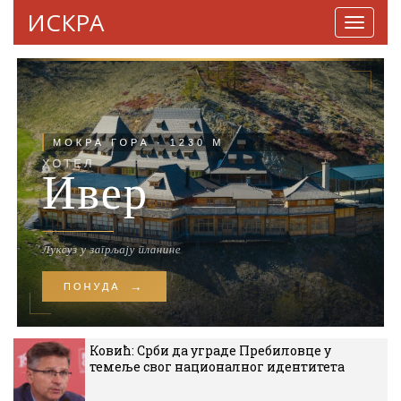
ИСКРА
Навига
Ковић: Срби да уграде Пребиловце у
темеље свог националног идентитета