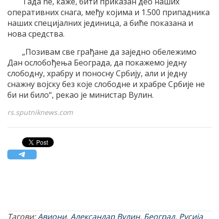
Тада ће, каже, бити приказан део наших
оперативних снага, међу којима и 1.500 припадника
наших специјалних јединица, а биће показана и
нова средства.
„Позивам све грађане да заједно обележимо
Дан ослобођења Београда, да покажемо једну
слободну, храбру и поносну Србију, али и једну
снажну војску без које слободне и храбре Србије не
би ни било“, рекао је министар Вулин.
rs.sputniknews.com
Тагови:
Авиони
,
Александар Вулин
,
Београд
,
Русија