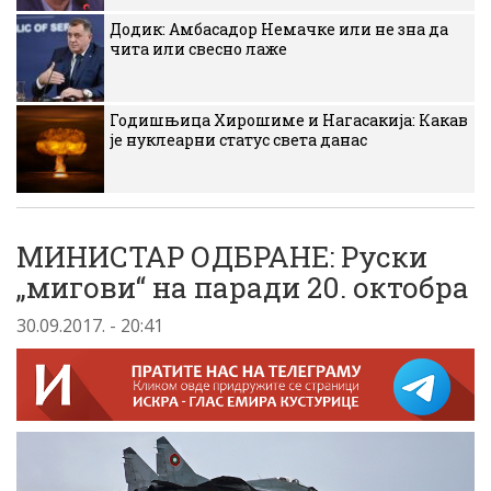
Додик: Амбасадор Немачке или не зна да
чита или свесно лаже
Годишњица Хирошиме и Нагасакија: Какав
је нуклеарни статус света данас
МИНИСТАР ОДБРАНЕ: Руски
„мигови“ на паради 20. октобра
30.09.2017. - 20:41