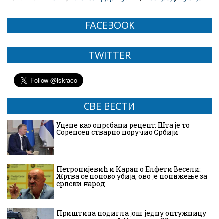
FACEBOOK
TWITTER
СВЕ ВЕСТИ
Уцене као опробани рецепт: Шта је то
Соренсен стварно поручио Србији
Петронијевић и Каран о Елфети Весели:
Жртва се поново убија, ово је понижење за
српски народ
Приштина подигла још једну оптужницу