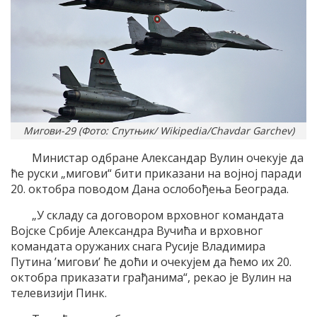
Мигови-29 (Фото: Спутњик/ Wikipedia/Chavdar Garchev)
Министар одбране Александар Вулин очекује да
ће руски „мигови“ бити приказани на војној паради
20. октобра поводом Дана ослобођења Београда.
„У складу са договором врховног командата
Војске Србије Александра Вучића и врховног
командата оружаних снага Русије Владимира
Путина ’мигови’ ће доћи и очекујем да ћемо их 20.
октобра приказати грађанима“, рекао је Вулин на
телевизији Пинк.