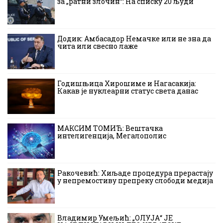
за „ратни злочин“: На списку 20 људи
Додик: Амбасадор Немачке или не зна да
чита или свесно лаже
Годишњица Хирошиме и Нагасакија:
Какав је нуклеарни статус света данас
МАКСИМ ТОМИЋ: Вештачка
интелигенција, Мегалополис
Ракочевић: Хиљаде процедура прерастају
у непремостиву препреку слободи медија
Владимир Умељић: „ОЛУЈА“ ЈЕ