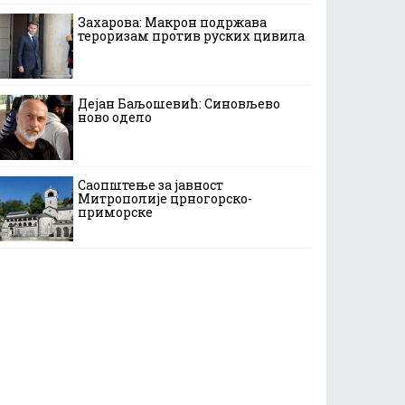
Захарова: Макрон подржава
тероризам против руских цивила
Дејан Баљошевић: Синовљево
ново одело
Саопштење за јавност
Митрополије црногорско-
приморске