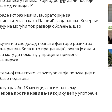
е записе у генима, који одређују да ли постоји
ње од ковида-19.
 раде истраживачи Лабораторије за
г института, а како Пајовић за данашње Вечерње
зују на могући ток развоја обољења, што
ључити и све досад познате факторе ризика за
на ризика била што прецизнија“, рекла је она и
ња могу да помогну у процени примене
а вируса.
етаљној генетичкој структури своје популације и
 базе података.
ту трајаће 18 месеци, а осим на њему,
екова против ковида-19
који су већ у употреби.