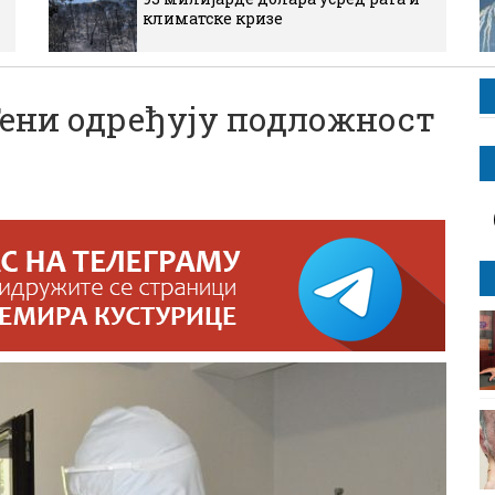
климатске кризе
ени одређују подложност