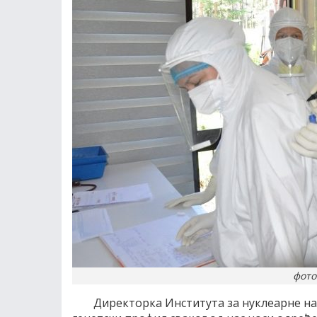
фото
Директорка Института за нуклеарне нау