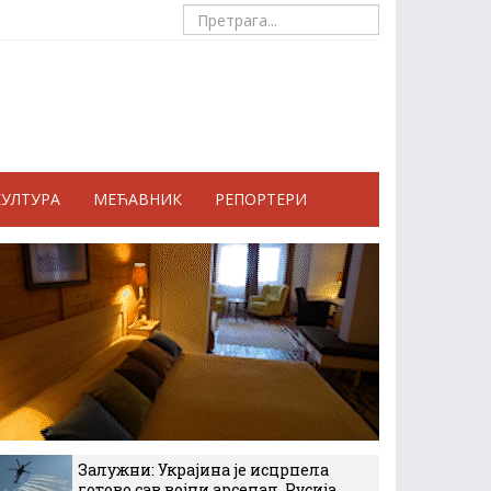
КУЛТУРА
МЕЋАВНИК
РЕПОРТЕРИ
Залужни: Украјина је исцрпела
готово сав војни арсенал, Русија