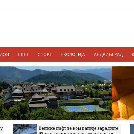
ГИОН
СВЕТ
СПОРТ
ЕКОЛОГИЈА
АНДРИЋГРАД
 у
Велике нафтне компаније зарадиле
93 милијарде долара усред рата и