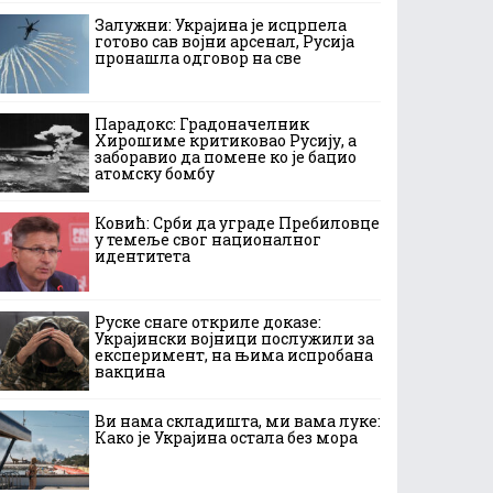
Залужни: Украјина је исцрпела
готово сав војни арсенал, Русија
пронашла одговор на све
Парадокс: Градоначелник
Хирошиме критиковао Русију, а
заборавио да помене ко је бацио
атомску бомбу
Ковић: Срби да уграде Пребиловце
у темеље свог националног
идентитета
Руске снаге откриле доказе:
Украјински војници послужили за
експеримент, на њима испробана
вакцина
Ви нама складишта, ми вама луке:
Како је Украјина остала без мора