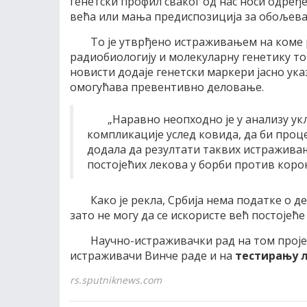
генетски профил сваког од нас носи одређен
већа или мања предиспозиција за обољева
То је утврђено истраживањем на коме
радиобиологију и молекуларну генетику то
новисти додаје генетски маркери јасно ука
омогућава превентивно деловање.
„Наравно неопходно је у анализу ук
компликације услед ковида, да би проце
додала да резултати таквих истражива
постојећих лекова у борби против корон
Како је рекла, Србија нема податке о д
зато не могу да се искористе већ постојеће
Научно-истраживачки рад на том пројек
истраживачи Винче раде и на
тестирању л
rs.sputniknews.com