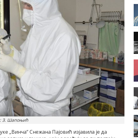
: З. Шапоњић
ке „Винча“ Снежана Пајовић изјавила је да