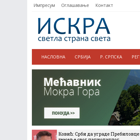
Импресум
Оглашавање
Контакт
НАСЛОВНА
СРБИЈА
Р. СРПСКА
РЕ
Ковић: Срби да уграде Пребиловце
темеље свог националног