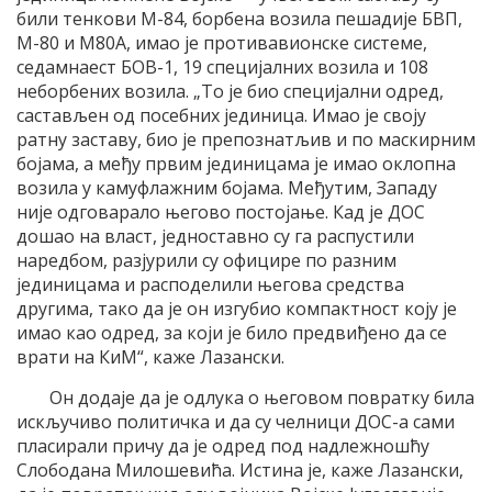
били тенкови М-84, борбена возила пешадије БВП,
М-80 и М80А, имао је противавионске системе,
седамнаест БОВ-1, 19 специјалних возила и 108
неборбених возила. „Tо је био специјални одред,
састављен од посебних јединица. Имао је своју
ратну заставу, био је препознатљив и по маскирним
бојама, а међу првим јединицама је имао оклопна
возила у камуфлажним бојама. Међутим, Западу
није одговарало његово постојање. Кад је ДОС
дошао на власт, једноставно су га распустили
наредбом, разјурили су официре по разним
јединицама и расподелили његова средства
другима, тако да је он изгубио компактност коју је
имао као одред, за који је било предвиђено да се
врати на КиМ“, каже Лазански.
Он додаје да је одлука о његовом повратку била
искључиво политичка и да су челници ДОС-а сами
пласирали причу да је одред под надлежношћу
Слободана Милошевића. Истина је, каже Лазански,