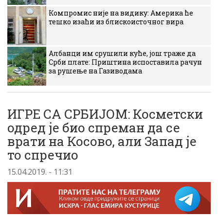
Компромис није на видику: Америка ће
тешко изаћи из блискоисточног вира
Албанци им срушили куће, још траже да
Срби плате: Приштина испоставила рачун
за рушење на Газиводама
ИГРЕ СА СРБИЈОМ: Косметски
одред је био спреман да се
врати на Косово, али Запад је
то спречио
15.04.2019. - 11:31