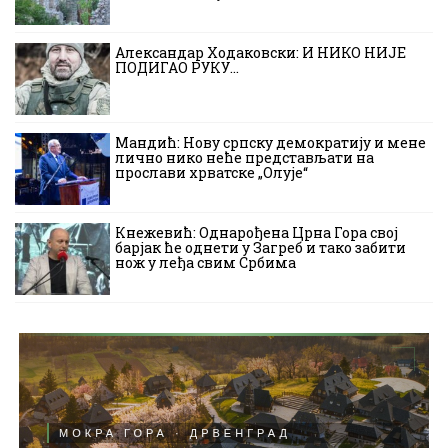
Александар Ходаковски: И НИКО НИЈЕ
ПОДИГАО РУКУ…
Мандић: Нову српску демократију и мене
лично нико неће представљати на
прослави хрватске „Олује“
Кнежевић: Однарођена Црна Гора свој
барјак ће однети у Загреб и тако забити
нож у леђа свим Србима