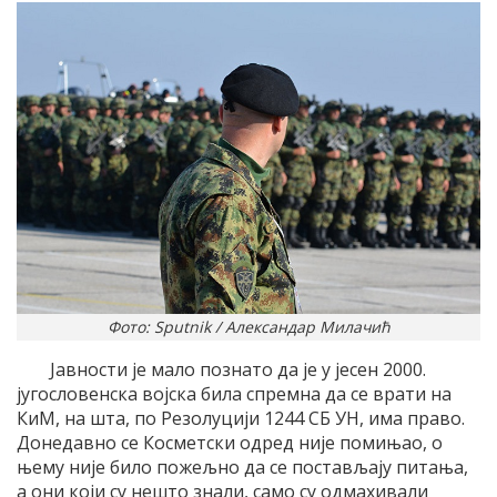
Фото: Sputnik / Александар Милачић
Јавности је мало познато да је у јесен 2000.
југословенска војска била спремна да се врати на
КиМ, на шта, по Резолуцији 1244 СБ УН, има право.
Донедавно сe Косметски одред није помињао, о
њему није било пожељно да се постављају питања,
а они који су нешто знали, само су одмахивали