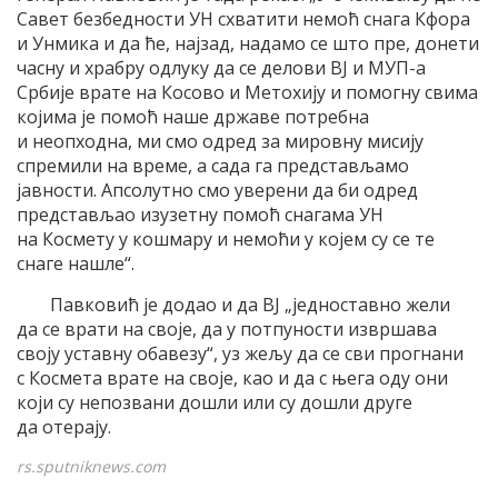
Савет безбедности УН схватити немоћ снага Кфора
и Унмика и да ће, најзад, надамо се што пре, донети
часну и храбру одлуку да се делови ВЈ и МУП-а
Србије врате на Косово и Метохију и помогну свима
којима је помоћ наше државе потребна
и неопходна, ми смо одред за мировну мисију
спремили на време, а сада га представљамо
јавности. Апсолутно смо уверени да би одред
представљао изузетну помоћ снагама УН
на Космету у кошмару и немоћи у којем су се те
снаге нашле“.
Павковић је додао и да ВЈ „једноставно жели
да се врати на своје, да у потпуности извршава
своју уставну обавезу“, уз жељу да се сви прогнани
с Космета врате на своје, као и да с њега оду они
који су непозвани дошли или су дошли друге
да отерају.
rs.sputniknews.com