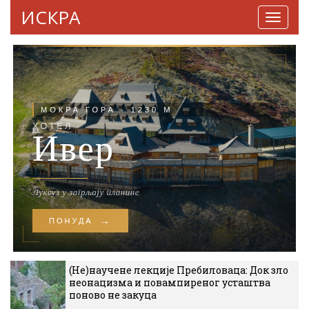
ИСКРА
Навига
(Не)научене лекције Пребиловаца: Док зло
неонацизма и повампиреног усташтва
поново не закуца