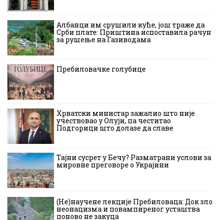
Албанци им срушили куће, још траже да
Срби плате: Приштина испоставила рачун
за рушење на Газиводама
Пребиловачке голубице
Хрватски министар зажалио што није
учествовао у Олуји, па честитао
Подгорици што долазе да славе
Тајни сусрет у Бечу? Разматрани услови за
мировне преговоре о Украјини
(Не)научене лекције Пребиловаца: Док зло
неонацизма и повампиреног усташтва
поново не закуца