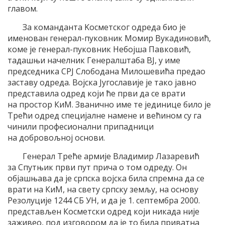
главом.
За команданта Kосметског одреда био је
именован генерал-пуковник Момир Вукадиновић,
коме је генерал-пуковник Небојша Павковић,
тадашњи начелник Генералштаба ВЈ, у име
председника СРЈ Слободана Милошевића предао
заставу одреда. Војска Југославије је тако јавно
представила одред који ће први да се врати
на простор КиМ. Званично име те јединице било је
Трећи одред специјалне намене и већином су га
чинили професионални припадници
на добровољној основи.
Генерал Треће армије Владимир Лазаревић
за Спутњик први пут прича о том одреду. Он
објашњава да је српска војска била спремна да се
врати на КиМ, на свету српску земљу, на основу
Резолуције 1244 СБ УН, и да је 1. септембра 2000.
представљен Косметски одред који никада није
заживео, под изговором да је то била приватна