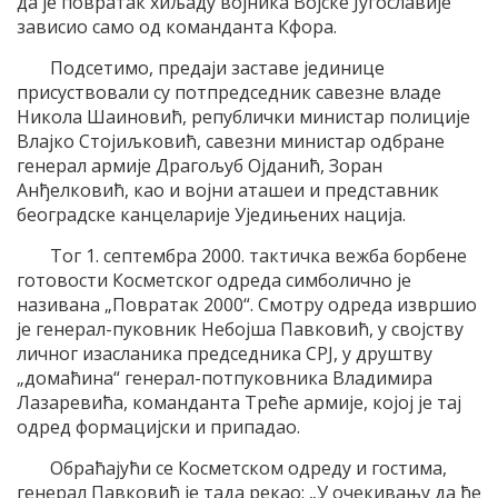
да је повратак хиљаду војника Војске Југославије
зависио само од команданта Кфора.
Подсетимо, предаји заставе јединице
присуствовали су потпредседник савезне владе
Никола Шаиновић, републички министар полиције
Влајко Стојиљковић, савезни министар одбране
генерал армије Драгољуб Ојданић, Зоран
Анђелковић, као и војни аташеи и представник
београдске канцеларије Уједињених нација.
Тог 1. септембра 2000. тактичка вежба борбене
готовости Косметског одреда симболично је
називана „Повратак 2000“. Смотру одреда извршио
је генерал-пуковник Небојша Павковић, у својству
личног изасланика председника СРЈ, у друштву
„домаћина“ генерал-потпуковника Владимира
Лазаревића, команданта Треће армије, којој је тај
одред формацијски и припадао.
Обраћајући се Косметском одреду и гостима,
генерал Павковић је тада рекао: „У очекивању да ће