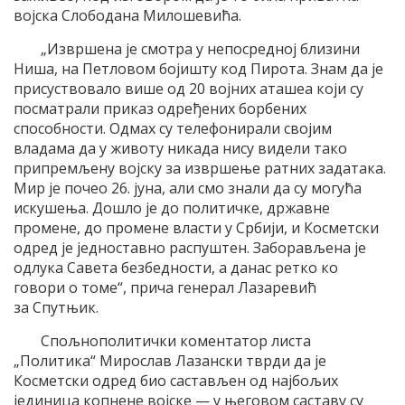
војска Слободана Милошевића.
„Извршена је смотра у непосредној близини
Ниша, на Петловом бојишту код Пирота. Знам да је
присуствовало више од 20 војних аташеа који су
посматрали приказ одређених борбених
способности. Одмах су телефонирали својим
владама да у животу никада нису видели тако
припремљену војску за извршење ратних задатака.
Мир је почео 26. јуна, али смо знали да су могућа
искушења. Дошло је до политичке, државне
промене, до промене власти у Србији, и Косметски
одред je једноставно распуштен. Заборављена је
одлука Савета безбедности, a данас ретко ко
говори о томе“, прича генерал Лазаревић
за Спутњик.
Спољнополитички коментатор листа
„Политика“ Мирослав Лазански тврди да је
Косметски одред био састављен од најбољих
јединица копнене војске — у његовом саставу су