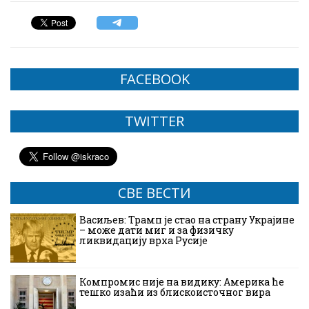
FACEBOOK
TWITTER
СВЕ ВЕСТИ
Васиљев: Трамп је стао на страну Украјине
– може дати миг и за физичку
ликвидацију врха Русије
Компромис није на видику: Америка ће
тешко изаћи из блискоисточног вира