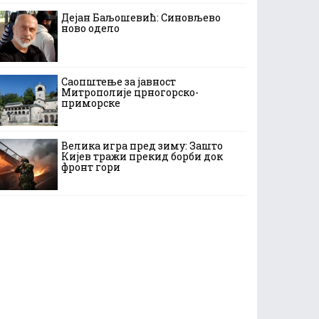
Дејан Баљошевић: Синовљево
ново одело
Саопштење за јавност
Митрополије црногорско-
приморске
Велика игра пред зиму: Зашто
Кијев тражи прекид борби док
фронт гори