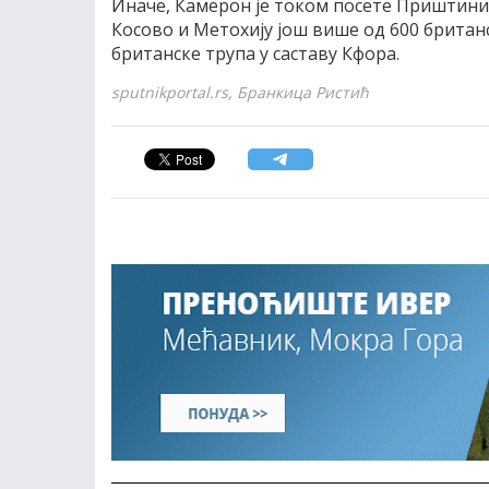
Иначе, Камерон је током посете Приштини 
Косово и Метохију још више од 600 британс
британске трупа у саставу Кфора.
sputnikportal.rs, Бранкица Ристић