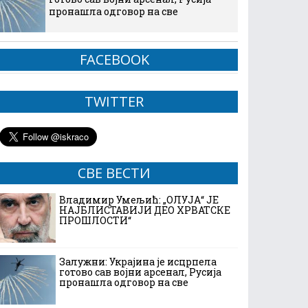
пронашла одговор на све
FACEBOOK
TWITTER
СВЕ ВЕСТИ
Владимир Умељић: „ОЛУЈА“ ЈЕ
НАЈБЛИСТАВИЈИ ДЕО ХРВАТСКЕ
ПРОШЛОСТИ“
Залужни: Украјина је исцрпела
готово сав војни арсенал, Русија
пронашла одговор на све