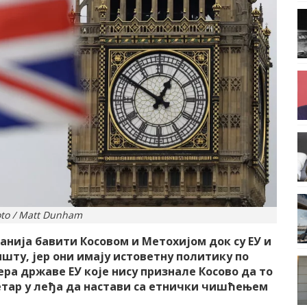
to / Matt Dunham
анија бавити Косовом и Метохијом док су ЕУ и
шту, јер они имају истоветну политику по
ра државе ЕУ које нису признале Косово да то
етар у леђа да настави са етнички чишћењем