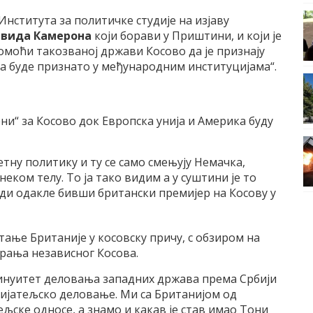
нститута за политичке студије на изјаву
јвида Камерона
који борави у Приштини, и који је
омоћи такозваној држави Косово да је признају
 да буде признато у међународним институцијама“.
ни“ за Косово док Европска унија и Америка буду
тну политику и ту се само смењују Немачка,
еком телу. То ја тако видим а у суштини је то
уди одакле бивши британски премијер на Косову у
итање Британије у косовску причу, с обзиром на
рања независног Косова.
тинуитет деловања западних држава према Србији
ријатељско деловање. Ми са Британијом од
љске односе, а знамо и какав је став имао Тони