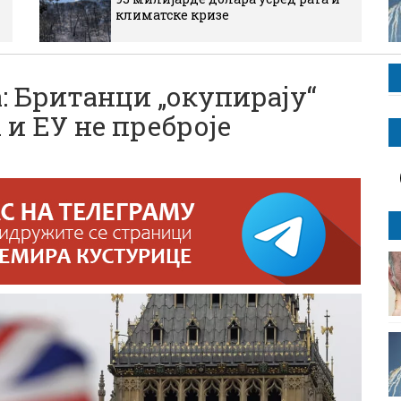
климатске кризе
: Британци „окупирају“
 и ЕУ не преброје