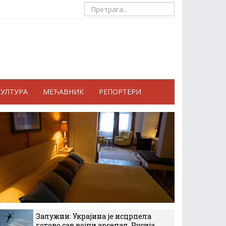
КУЛТУРА
МЕЋАВНИК
РЕПОРТЕРИ
Залужни: Украјина је исцрпела
готово сав војни арсенал, Русија