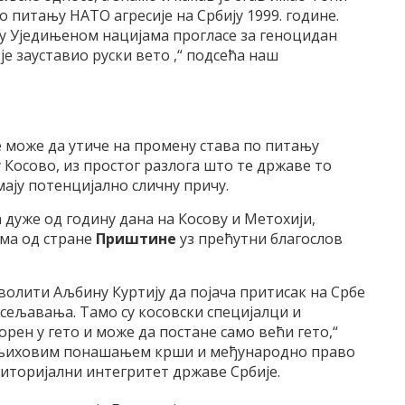
о питању НАТО агресије на Србију 1999. године.
с у Уједињеном нацијама прогласе за геноцидан
је зауставио руски вето ,“ подсећа наш
 може да утиче на промену става по питању
у Косово, из простог разлога што те државе то
мају потенцијално сличну причу.
 дуже од годину дана на Косову и Метохији,
има од стране
Приштине
уз прећутни благослов
олити Аљбину Куртију да појача притисак на Србе
сељавања. Тамо су косовски специјалци и
орен у гето и може да постане само већи гето,“
 се њиховим понашањем крши и међународно право
ериторијални интегритет државе Србије.