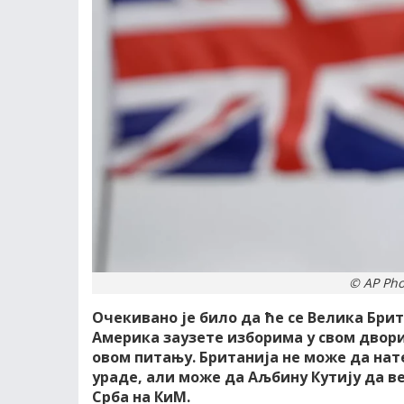
© AP Pho
Очекивано је било да ће се Велика Брит
Америка заузете изборима у свом двори
овом питању. Британија не може да нате
ураде, али може да Аљбину Кутију да в
Срба на КиМ.