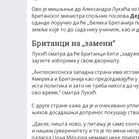
Ово је мишљење др Александра Лукића из И
британског министра спољних послова
Де
оданде поручио да ће „Велика Британија п
земље које то до сада нису учиниле, као и
Британци на „замени“
Лукић сматра да ће Британци бити „задуже
заузете изборима у свом дворишту.
„Англосаксонска западна страна има истове
Америка и Британија као председавајући у н
иста политика и зато не треба никога да ч
ово време,“ сматра Лукић.
С друге стране каже да је и очекивано упл
њихов досадашњи допринос покушају ства
„Дакле, ништа ново, у питању је само кон
и нашем суверенитету и то је по мени неп
одласка Џона Мејџора немамо неке пријате