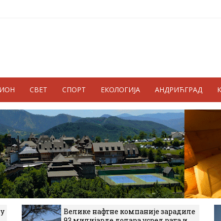
ГИОН
СВЕТ
СПОРТ
ЕКОЛОГИЈА
АНДРИЋГРАД
 у
Велике нафтне компаније зарадиле
93 милијарде долара усред рата и