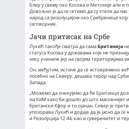
Блер у свему око Косова и Метохије али и п
Довољно је да се сетимо да су хтели да на
народ са резолуцијом око Сребренице коју 
саговорник.
Јачи притисак на Србе
Лукић такође сматра да сама
Британија
не
статуса Косова у државама које не признај
нису учиниле јер на својим територијама и
Он, међутим, истиче да се истовремено већ
посебно на Северу, дешава терор над Срб
Запада.
„Можемо да очекујемо да ће Британци дозв
на КиМ како би дошло до што масовнијег и
британски Кфор и то ојачан. Север је претв
упозорава Лукић и додаје да је јасно да
и Резолуција 12 44, као и суверенитет и т