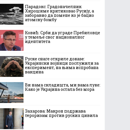
Парадокс: Градоначелник
Хирошиме критиковао Русију, а
заборавио да помене ко је бацио
атомску бомбу
Ковић: Срби да уграде Пребиловце
у темеље свог националног
идентитета
Руске снаге откриле доказе:
Украјински војници послужили за
експеримент, на њима испробана
вакцина
Ви нама складишта, ми вама луке:
Како је Украјина остала без мора
Захарова: Макрон подржава
тероризам против руских цивила