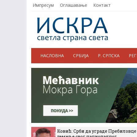
Импресум
Оглашавање
Контакт
НАСЛОВНА
СРБИЈА
Р. СРПСКА
РЕ
Ковић: Срби да уграде Пребиловце
темеље свог националног