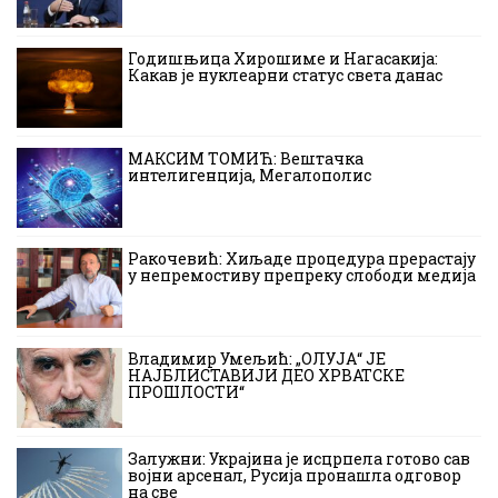
Годишњица Хирошиме и Нагасакија:
Какав је нуклеарни статус света данас
МАКСИМ ТОМИЋ: Вештачка
интелигенција, Мегалополис
Ракочевић: Хиљаде процедура прерастају
у непремостиву препреку слободи медија
Владимир Умељић: „ОЛУЈА“ ЈЕ
НАЈБЛИСТАВИЈИ ДЕО ХРВАТСКЕ
ПРОШЛОСТИ“
Залужни: Украјина је исцрпела готово сав
војни арсенал, Русија пронашла одговор
на све