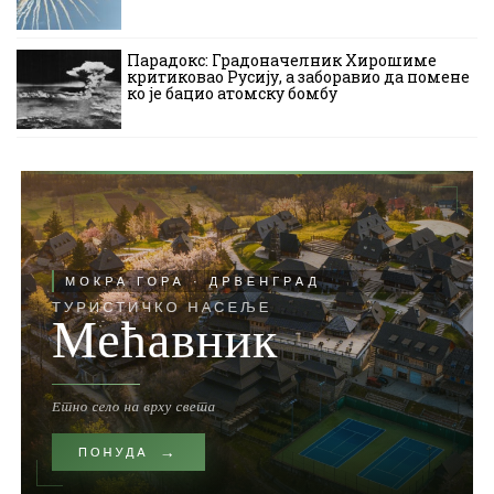
Парадокс: Градоначелник Хирошиме
критиковао Русију, а заборавио да помене
ко је бацио атомску бомбу