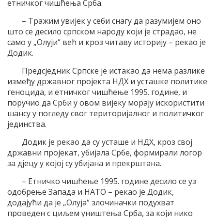
етничког чишћења Срба.
– Тражим увијек у себи снагу да разумијем оно
што се десило српском народу који је страдао, не
само у „Олуји“ већ и кроз читаву историју – рекао је
Додик.
Предсједник Српске је истакао да нема разлике
између државног пројекта НДХ и усташке политике
геноцида, и етничког чишћење 1995. године, и
поручио да Срби у овом вијеку морају искористити
шансу у погледу свог територијалног и политичког
јединства.
Додик је рекао да су усташе и НДХ, кроз свој
државни пројекат, убијала Србе, формирали логор
за дјецу у којој су убијана и прекрштана.
– Етничко чишћење 1995. године десило се уз
одобрење Запада и НАТО – рекао је Додик,
додајући да је „Олуја“ злочиначки подухват
проведен с циљем уништења Срба, за који нико