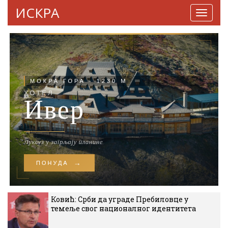
ИСКРА
Навига
Ковић: Срби да уграде Пребиловце у
темеље свог националног идентитета