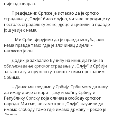
није одговарао.
Предсједник Српске је истакао да је српско
страдање у „Олуји“ било олујно, читаве породице су
нестале, страдале су жене, дјеце и цивили, а правде
још увијек нема.
– Ми Срби вјерујемо да је правда могућа, али
нема правде тамо гдје је злочинац дијели –
нагласио је он.
Додик је захвалио Вучићу на иницијативи за
обиљежавање српског страдања у „Олују“ и Србији
за заштиту и пружено уточиште свим прогнаним
Србима.
– Данас ми гледамо у Србију. Срби могу да кажу
да имају двије ствари – јаку и моћну Србију и
Републику Српску која оличава слободу српског
народа. Ми смо, не само кроз „Олују“, научили да
имамо слободу тамо гдје имамо државу – рекао је