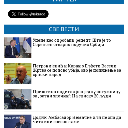
СВЕ ВЕСТИ
Уцене као опробани рецепт: Шта је то
Соренсен стварно поручио Србији
Петронијевић и Каран о Елфети Весели:
Жртва се поново убија, ово је понижење за
српски народ
Приштина подигла још једну оптужницу
за „ратни злочин“: На списку 20 људи
Додик: Амбасадор Немачке или не зна да
чита или свесно лаже