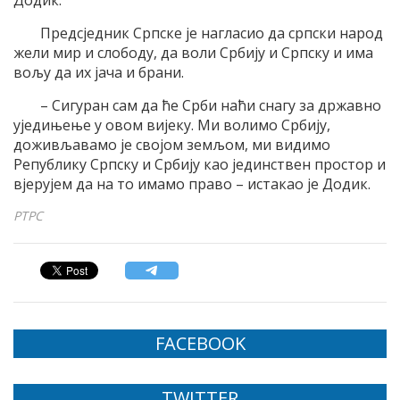
Додик.
Предсједник Српске је нагласио да српски народ
жели мир и слободу, да воли Србију и Српску и има
вољу да их јача и брани.
– Сигуран сам да ће Срби наћи снагу за државно
уједињење у овом вијеку. Ми волимо Србију,
доживљавамо је својом земљом, ми видимо
Републику Српску и Србију као јединствен простор и
вјерујем да на то имамо право – истакао је Додик.
РТРС
FACEBOOK
TWITTER