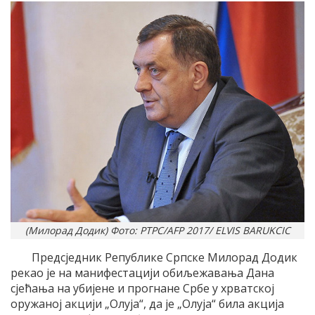
(Милорад Додик) Фото: РТРС/AFP 2017/ ELVIS BARUKCIC
Предсједник Републике Српске Милорад Додик
рекао је на манифестацији обиљежавања Дана
сјећања на убијене и прогнане Србе у хрватској
оружаној акцији „Олуја“, да је „Олуја“ била акција