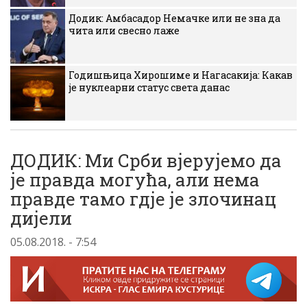
Додик: Амбасадор Немачке или не зна да
чита или свесно лаже
Годишњица Хирошиме и Нагасакија: Какав
је нуклеарни статус света данас
ДОДИК: Ми Срби вјерујемо да
је правда могућа, али нема
правде тамо гдје је злочинац
дијели
05.08.2018. - 7:54