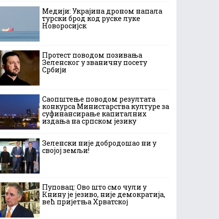
Медији: Украјина дроном напала
турски брод код руске луке
Новоросијск
Протест поводом позивања
Зеленског у званичну посету
Србији
Саопштење поводом резултата
конкурса Министарства културе за
суфинансирање капиталних
издања на српском језику
Зеленски није добродошао ни у
својој земљи!
Пуповац: Ово што смо чули у
Книну је језиво, није демократија,
већ пријетња Хрватској