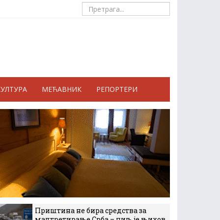
КУЛТУРА
МЕЋАВНИК
РЕПОРТЕРИ
Приштина не бира средства за
малтретирање Срба – циљ је њихов