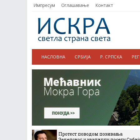
Импресум
Оглашавање
Контакт
НАСЛОВНА
СРБИЈА
Р. СРПСКА
РЕ
Протест поводом позивања
Зеленског у званичну посету Србиј