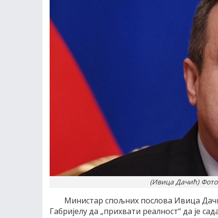
(Ивица Дачић) Фото
Министар спољних послова Ивица Дачи
Габријелу да „прихвати реалност“ да је са