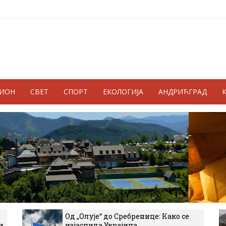
ГИОН
СВЕТ
СПОРТ
ЕКОЛОГИЈА
АНДРИЋГРАД
Од „Олује“ до Сребренице: Како се
и
изјаснила Украјина