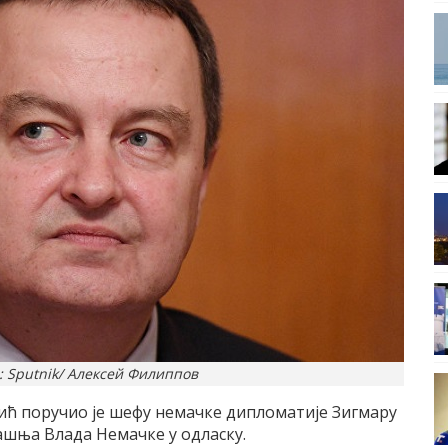
: Sputnik/ Алексей Филиппов
ћ поручио је шефу немачке дипломатије Зигмару
дашња Влада Немачке у одласку.