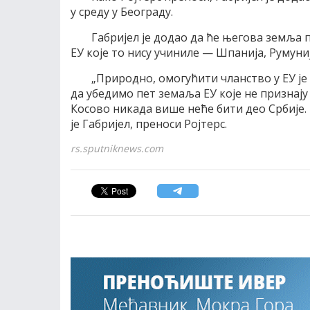
у среду у Београду.
Габријел је додао да ће његова земља
ЕУ које то нису учиниле — Шпанија, Румуниј
„Природно, омогућити чланство у ЕУ је 
да убедимо пет земаља ЕУ које не признај
Косово никада више неће бити део Србије. Ч
је Габријел, преноси Ројтерс.
rs.sputniknews.com