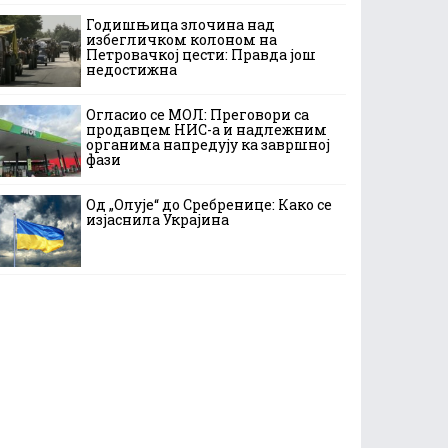
Годишњица злочина над
избегличком колоном на
Петровачкој цести: Правда још
недостижна
Огласио се МОЛ: Преговори са
продавцем НИС-а и надлежним
органима напредују ка завршној
фази
Од „Олује“ до Сребренице: Како се
изјаснила Украјина