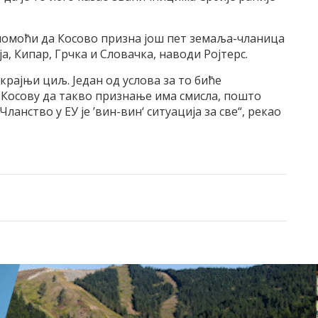
 помоћи да Косово призна још пет земаља-чланица
а, Кипар, Грчка и Словачка, наводи Ројтерс.
крајњи циљ. Један од услова за то биће
у Косову да такво признање има смисла, пошто
ланство у ЕУ је ’вин-вин‘ ситуација за све“, рекао