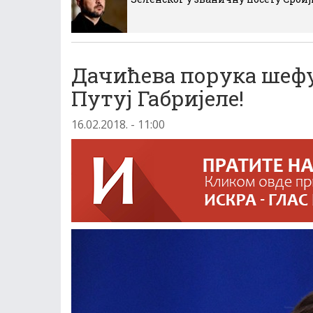
Дачићева порука шефу
Путуј Габријеле!
16.02.2018. - 11:00