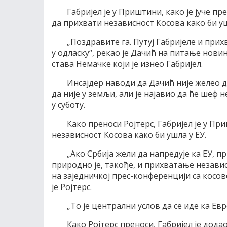
Габријел је у Приштини, како је јуче пр
да прихвати независност Косова како би уш
„Поздравите га. Путуј Габријеле и при
у одласку“, рекао је Дачић на питање нови
става Немачке који је изнео Габријел.
Инсајдер наводи да Дачић није желео 
да није у земљи, али је најавио да ће шеф
у суботу.
Како преноси Ројтерс, Габријел је у П
независност Косова како би ушла у ЕУ.
„Ако Србија жели да напредује ка ЕУ, 
природно је, такође, и прихватање независн
на заједничкој прес-конференцији са кос
је Ројтерс.
„То је централни услов да се иде ка Евро
Како Ројтерс преноси, Габријел је дода