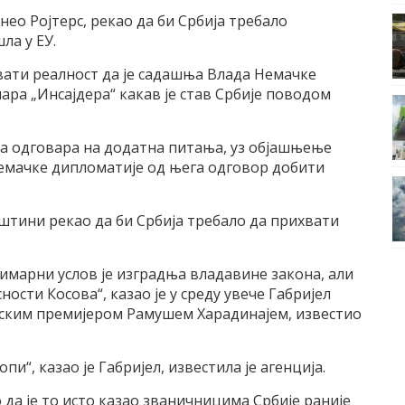
енео Ројтерс, рекао да би Србија требало
ла у ЕУ.
хвати реалност да је садашња Влада Немачке
нара „Инсајдера“ какав је став Србије поводом
да одговара на додатна питања, уз објашњење
 немачке дипломатије од њега одговор добити
риштини рекао да би Србија требало да прихвати
примарни услов је изградња владавине закона, али
ости Косова“, казао је у среду увече Габријел
овским премијером Рамушем Харадинајем, известио
пи“, казао је Габријел, известила је агенција.
о да је то исто казао званичницима Србије раније