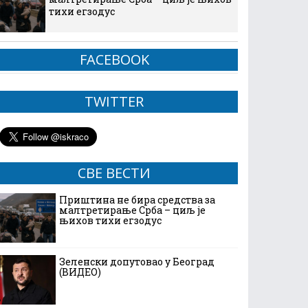
тихи егзодус
FACEBOOK
TWITTER
СВЕ ВЕСТИ
Приштина не бира средства за
малтретирање Срба – циљ је
њихов тихи егзодус
Зеленски допутовао у Београд
(ВИДЕО)